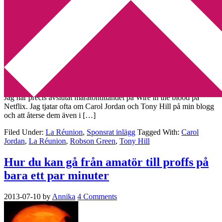
Min tv-blogg
You are here:
Home
/
Archives for Sponsrat inlägg
La Réunion – ett paradis för stressade
bokbloggare
2013-09-02
by
Annika
Leave a Comment
Jag har precis avslutat maratontittandet på Wire in the blood på
Netflix. Jag tjatar ofta om Carol Jordan och Tony Hill på min blogg
och att återse dem även i […]
Filed Under:
La Réunion
,
Sponsrat inlägg
Tagged With:
Carol
Jordan
,
La Réunion
,
Robson Green
,
Tony Hill
Hur du kan gå från amatör till proffs på
bara ett par minuter
2013-07-10
by
Annika
4 Comments