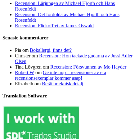
Recension: Lärjungen av Michael Hjorth och Hans
Rosenfeldt
Recension: Det fördolda av Michael Hjorth och Hans
Rosenfeldt
Recension: Flickoffret av James Oswald
Senaste kommentarer
Pia
om
Bokallergi, finns det?
Christer
om
Recension: Hon tackade gudarna av Jussi Adler
Olsen
Tina Lövgren
om
Recension: Försvunnen av Mo Hayder
Robert W
om
Ge inte upp – recensioner av era
recensionsexemplar kommer asap!
Elizabeth
om
Berättarteknisk detalj
Translation Software