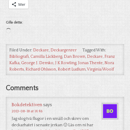
Mer
Gilla detta:
Laddar
in
…
Filed Under:
Deckare
,
Deckargenrer
Tagged With:
Bibliografi
,
Camilla Läckberg
,
Dan Brown
,
Deckare
,
Franz
Kafka
,
George J. Demko
,
J K Rowling
,
Jonas Thente
,
Nora
Roberts
,
Richard Ohlsson
,
Robert Ludlum
,
Virginia Woolf
Comments
Bokdetektiven
says
2013-08-18 at 14:46
Jag slog två flugor i en smäll och skrev om
deckarhatet i senaste jerkan 🙂 Läs om ni har