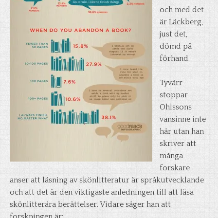
och med det
är Läckberg,
just det,
dömd på
förhand.
Tyvärr
stoppar
Ohlssons
vansinne inte
här utan han
skriver att
många
forskare
anser att läsning av skönlitteratur är språkutvecklande
och att det är den viktigaste anledningen till att läsa
skönlitterära berättelser. Vidare säger han att
forskningen är: