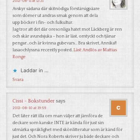
2013-08-11 at 13:31
Avskyr sådana där skitnödiga förstårsigpåare
som dömer ut andras smak genom att dela
upp böcker i fin- och fulkultur.
Jag tror att det där oresonliga hatet mot Läckberg är ren
och skär avundsjuka – hon är läst, omtyckt och tjänar
pengar…och är kvinna gubevars… Bra skrivet, Annika!!
lasaochlyssna recently posted..
Läst: Andlös av Mattias
Ronge
Laddar in …
Svara
Cissi - Bokstunder
says
2013-08-10 at 19:59
Det låter rätt illa om man väljer att jämföra de
deckare som kanske INTE är kända för just sin
utmärka språklighet med skönlitteratur som är känd för
just det. Och Nora Roberts skriver ju både deckare och