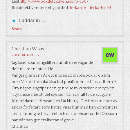
lust!
http://www.bokdetektiven.se/?p=1507
Bokdetektiven recently posted..
Jerka: om deckarhatet!
Laddar in …
Svara
Christian W
says
2013-08-17 at 11:25
Jag läser spänningslitteratur till övervägande
delen – men inte alltid.
Var går gränsen? Är det inte så att en bra bok är en bra
bok? Varför försöka låsa fast positioner i ett ”us vs them”?
Om någon angriper den genre som vi tycker om tycker
jag kanske inte att det styrker ”vår sak” att ta de svagaste
företrädarna i försvar (t ex Läckberg). Det finns massor av
andra författare som bättre visar hur man kan kombinera
just spänning och kvalitet och därför visar hur fel Ohlsson
har när han generaliserar så grovt.
Christian