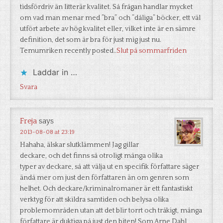
tidsfördriv än litterär kvalitet. Så frågan handlar mycket
om vad man menar med ”bra” och ”dåliga” böcker, ett väl
utfört arbete av hög kvalitet eller, vilket inte är en sämre
definition, det som är bra för just mig just nu.
Temumriken recently posted..
Slut på sommarfriden
Laddar in …
Svara
Freja
says
2013-08-08 at 23:19
Hahaha, älskar slutklämmen! Jag gillar
deckare, och det finns så otroligt många olika
typer av deckare, så att välja ut en specifik författare säger
ändå mer om just den författaren än om genren som
helhet. Och deckare/kriminalromaner är ett fantastiskt
verktyg för att skildra samtiden och belysa olika
problemområden utan att det blir torrt och tråkigt, många
författare är duktiga på just den biten! Som Arne Dahl,