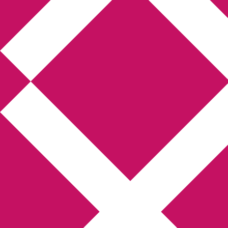
Annikas litteratur- och
kulturblogg
Deckare, kriminalromaner, thrillers
Hem
Boktolva
Författarfemman
Kontakt
Om
Webbshop Amazon
Gästinlägg
Bokbloggsjerka
Bloggmaraton
Deckare
Kriminalroman
Utskriftscentralen
Min tv-blogg