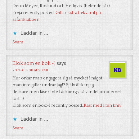
Deon Meyer, Roslund och Hellqvist (heter de så?)…
Freja recently posted..
Gillar Extra bekvämt på
safariklubben
Laddar in …
Svara
Klok som en bok:-)
says
2013-08-08 at 20:48
Hur orkar man engagera sig så mycket i något
man inte gillar undrar jag!? Själv älskar jag
deckare men läser inte Läckbergs, så var det problemet
löst:-)
Klok som en bok:-) recently posted..
Kast med liten kniv
Laddar in …
Svara