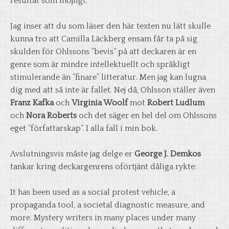
resultat som möjligt.
Jag inser att du som läser den här texten nu lätt skulle
kunna tro att Camilla Läckberg ensam får ta på sig
skulden för Ohlssons ”bevis” på att deckaren är en
genre som är mindre intellektuellt och språkligt
stimulerande än ”finare” litteratur. Men jag kan lugna
dig med att så inte är fallet. Nej då, Ohlsson ställer även
Franz Kafka
och
Virginia Woolf
mot
Robert Ludlum
och
Nora Roberts
och det säger en hel del om Ohlssons
eget ”författarskap”. I alla fall i min bok.
Avslutningsvis måste jag delge er
George J. Demkos
tankar kring deckargenrens oförtjänt dåliga rykte:
It has been used as a social protest vehicle, a
propaganda tool, a societal diagnostic measure, and
more. Mystery writers in many places under many