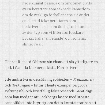
hade kunnat passera om omdömet givits
av en berättare som saknade kännedom
om de verkliga förhållandena. Så är det
emellertid icke: berättaren som
beskriver huset som ödsligt och tomt är
av den typ som vi litteraturforskare
brukar kalla ”allvetande” och som här
slinter rejält.
Här ser Richard Ohlsson sin chans att slå ytterligare en
spik i Camilla Läckbergs kista. Han skriver:
I de andra två undersökningsobjekten –
Predikanten
och
Tyskungen
– hittar Thente exempel på grova
syftningsfel och bristfällig faktaresearch. Samtidigt
som han medger att Läckbergs läsare med största
sannolikhet inte bryr sig om detta konstaterar han att