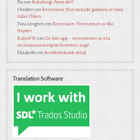
Pia
om
Bokallergi, finns det?
Christer
om
Recension: Hon tackade gudarna av Jussi
Adler Olsen
Tina Lövgren
om
Recension: Försvunnen av Mo
Hayder
Robert W
om
Ge inte upp – recensioner av era
recensionsexemplar kommer asap!
Elizabeth
om
Berättarteknisk detalj
Translation Software