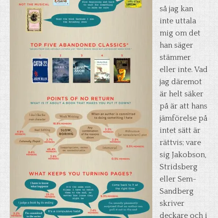
så jag kan
inte uttala
mig om det
han säger
stämmer
eller inte. Vad
jag däremot
är helt säker
på är att hans
jämförelse på
intet sätt är
rättvis; vare
sig Jakobson,
Stridsberg
eller Sem-
Sandberg
skriver
deckare och i