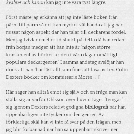
kvalitet och kanon
kan jag inte vara tyst längre.
Först måste jag erkänna att jag inte läste boken från
pärm till pärm så det kan mycket väl hända att jag har
missat någon aspekt där han talar till deckarens fördel.
Men jag tvivlar emellertid starkt på detta då han redan
från början medger att han inte är ”någon större
konsument av böcker ur den i våra dagar omåttligt
populära deckargenren.” I samma andetag avslöjar han
dock att han ”har läst allt som finns att läsa av t.ex. Colin
Dexters böcker om kommissarie Morse […]”
Här säger han alltså emot sig själv och en fråga man kan
ställa sig är varför Ohlsson över huvud taget ”tvingar”
sig igenom Dexters relativt gedigna
bibliografi
när han
uppenbarligen inte tycker om den genren. Av
förklarliga skäl kan vi inte få svar på den frågan, men
jag blir förbannad när han så uppenbart skriver ner