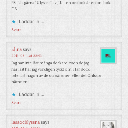
PS. Läs gärna ”Ulysses” av J.J. – en bra bok är en bra bok.
DS
Laddar in …
Svara
Elina
says
2013-08-11 at 22:43
Jag har inte läst många deckare, men de jag
har läst har jag verkligen tyckt om. Har dock
inte läst någon av de du nämner, eller det Ohlsson
nämner.
Laddar in …
Svara
lasaochlyssna
says