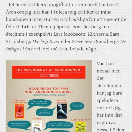
”det är en kritikers uppgift att notera uselt hantverk.”
Även om jag inte kan titulera mig kritiker är mina
kunskaper i litteraturteori tillräckliga för att inse att de
fel och brister Thente påpekar hos Läckberg inte
återfinns i exempelvis Lars Jakobsons
Vännerna,
Sara
Stridsbergs
Darling River
eller Steve Sem-Sandbergs
De
fattiga i Lódz
och det måste ju betyda något.
Vad han
menar med
det
sistnämnda
kan jag bara
spekulera
om, och jag
har inte läst
någon av
dessa böcker