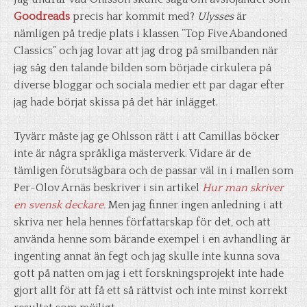
Goodreads
precis har kommit med?
Ulysses
är
nämligen på tredje plats i klassen ”Top Five Abandoned
Classics” och jag lovar att jag drog på smilbanden när
jag såg den talande bilden som började cirkulera på
diverse bloggar och sociala medier ett par dagar efter
jag hade börjat skissa på det här inlägget.
Tyvärr måste jag ge Ohlsson rätt i att Camillas böcker
inte är några språkliga mästerverk. Vidare är de
tämligen förutsägbara och de passar väl in i mallen som
Per-Olov Arnäs beskriver i sin artikel
Hur man skriver
en svensk deckare
.
Men jag finner ingen anledning i att
skriva ner hela hennes författarskap för det, och att
använda henne som bärande exempel i en avhandling är
ingenting annat än fegt och jag skulle inte kunna sova
gott på natten om jag i ett forskningsprojekt inte hade
gjort allt för att få ett så rättvist och inte minst korrekt