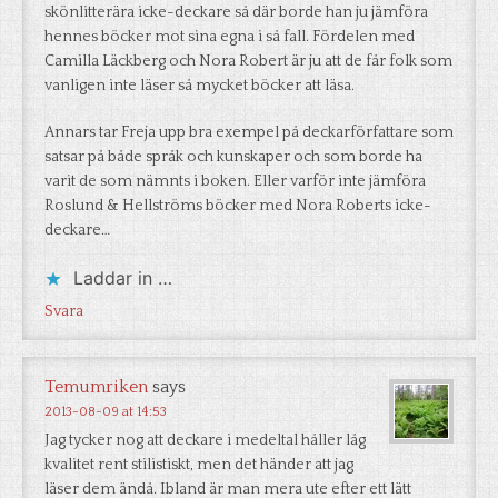
skönlitterära icke-deckare så där borde han ju jämföra
hennes böcker mot sina egna i så fall. Fördelen med
Camilla Läckberg och Nora Robert är ju att de får folk som
vanligen inte läser så mycket böcker att läsa.
Annars tar Freja upp bra exempel på deckarförfattare som
satsar på både språk och kunskaper och som borde ha
varit de som nämnts i boken. Eller varför inte jämföra
Roslund & Hellströms böcker med Nora Roberts icke-
deckare…
Laddar in …
Svara
Temumriken
says
2013-08-09 at 14:53
Jag tycker nog att deckare i medeltal håller låg
kvalitet rent stilistiskt, men det händer att jag
läser dem ändå. Ibland är man mera ute efter ett lätt