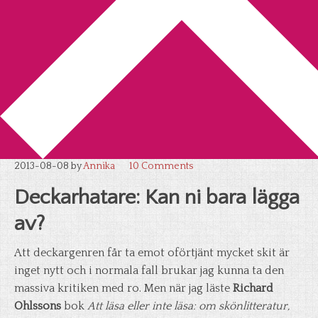
You are here:
Home
/
Deckare
/
Deckarhatare: Kan ni bara
lägga av?
Deckarhatare: Kan ni bara lägga
av?
2013-08-08
by
Annika
10 Comments
Deckarhatare: Kan ni bara lägga
av?
Att deckargenren får ta emot oförtjänt mycket skit är
inget nytt och i normala fall brukar jag kunna ta den
massiva kritiken med ro. Men när jag läste
Richard
Ohlssons
bok
Att läsa eller inte läsa: om skönlitteratur,