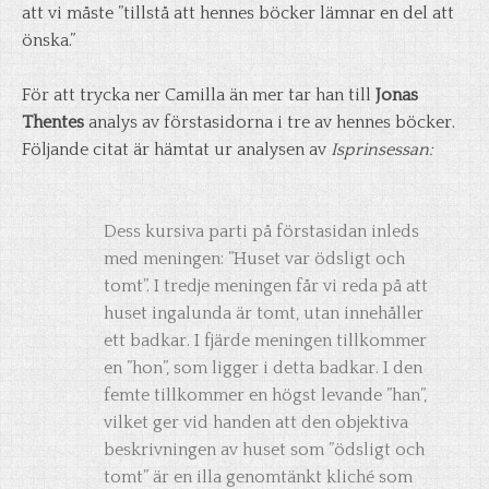
att vi måste ”tillstå att hennes böcker lämnar en del att
önska.”
För att trycka ner Camilla än mer tar han till
Jonas
Thentes
analys av förstasidorna i tre av hennes böcker.
Följande citat är hämtat ur analysen av
Isprinsessan:
Dess kursiva parti på förstasidan inleds
med meningen: ”Huset var ödsligt och
tomt”. I tredje meningen får vi reda på att
huset ingalunda är tomt, utan innehåller
ett badkar. I fjärde meningen tillkommer
en ”hon”, som ligger i detta badkar. I den
femte tillkommer en högst levande ”han”,
vilket ger vid handen att den objektiva
beskrivningen av huset som ”ödsligt och
tomt” är en illa genomtänkt kliché som