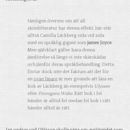
tämligen överens om att all
skönlitteratur har denna effekt; här står
alltså Camilla Läckberg sida vid sida
med en språklig gigant som
james Joyce
.
Men självklart gäller bara denna
jämförelse så länge vi inte skärskådar
och jämför deras språkbehandling. Detta
förtar dock inte det faktum att det för
en
ovan läsare
är mer givande att läsa en
bok av Läckberg än exempelvis
Ulysses
eller
Finnegans Wake.
Rätt bok i fel
händer är alltid fel medan fel bok i rätt
händer alltid är rätt.
Jag undrar vad Ohlsson skulle säga om avslöjandet som