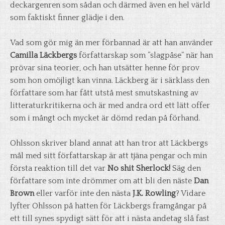
deckargenren som sådan och därmed även en hel värld
som faktiskt finner glädje i den.
Vad som gör mig än mer förbannad är att han använder
Camilla Läckbergs
författarskap som ”slagpåse” när han
prövar sina teorier, och han utsätter henne för prov
som hon omöjligt kan vinna. Läckberg är i särklass den
författare som har fått utstå mest smutskastning av
litteraturkritikerna och är med andra ord ett lätt offer
som i mångt och mycket är dömd redan på förhand.
Ohlsson skriver bland annat att han tror att Läckbergs
mål med sitt författarskap är att tjäna pengar och min
första reaktion till det var
No shit Sherlock!
Säg den
författare som inte drömmer om att bli den näste
Dan
Brown
eller varför inte den nästa
J.K. Rowling
? Vidare
lyfter Ohlsson på hatten för Läckbergs framgångar på
ett till synes spydigt sätt för att i nästa andetag slå fast