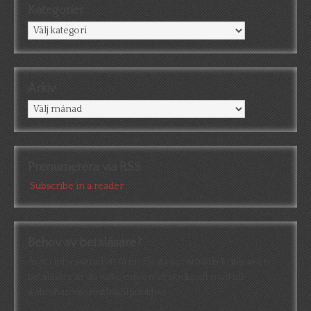
Kategorier
Kategorier
Arkiv
Arkiv
Prenumerera via RSS
Subscribe in a reader
Behov av betaläsare?
Är du intresserad att få en första konstruktiv kritik av en
betaläsare är du välkommen att skicka ett mail till
a.abrahamsson[at]alkb[punkt]se