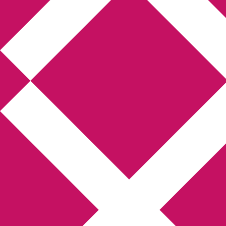
Annikas litteratur- och
kulturblogg
Deckare, kriminalromaner, thrillers
Hem
Boktolva
Författarfemman
Kontakt
Om
Webbshop Amazon
Gästinlägg
Bokbloggsjerka
Bloggmaraton
Deckare
Kriminalroman
Utskriftscentralen
Min tv-blogg