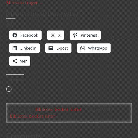
Min vana trogen …
(Visited 152 times, 1 visits today)
Psst:
Facebook
X
Pinterest
LinkedIn
E-post
WhatsApp
Mer
Gilla detta:
Laddar
in
…
Filed Under:
Bibliotek
,
böcker
,
Listor
Tagged With:
Bibliotek
,
böcker
,
listor
Comments