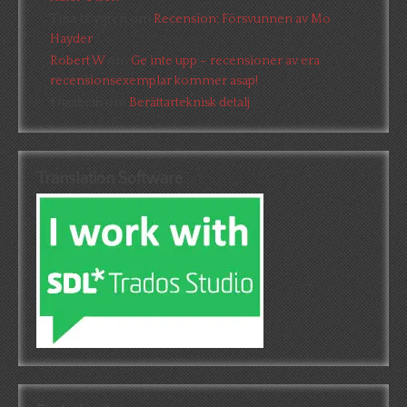
Tina Lövgren
om
Recension: Försvunnen av Mo
Hayder
Robert W
om
Ge inte upp – recensioner av era
recensionsexemplar kommer asap!
Elizabeth
om
Berättarteknisk detalj
Translation Software