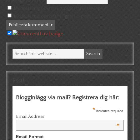
twitter (@username)
Meddela mig om nya kommentarer via e-post.
Meddela mig om nya inlägg via e-post.
Psst!
Blogginlägg via mail? Registrera dig här:
*
indicates required
Email Address
*
Email Format