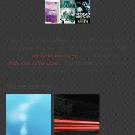
Devils Peak
av
Deon Meyer
var tänkt att vara bok tre i
utmaningen ovan men den får bli en eftersläntare helt
enkelt.
The Dead won´t sleep
av
Anna Smith
och
Midwinter of the Spirit
av
Phil Rickman
är två brittiska
böcker med en oerhörd potential.
Vidare läsning