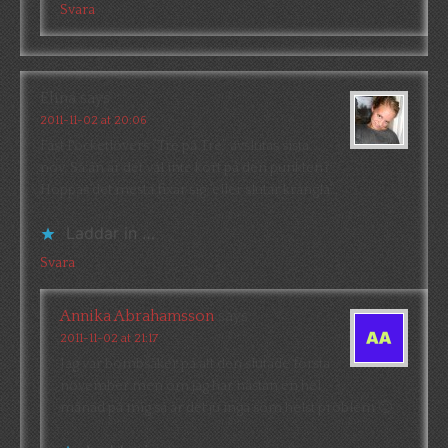
Svara
Elina
says
2011-11-02 at 20:06
Fast Pocketlovers ”Tre på Tre” avslutas sista
nov. Så än är det väl inte kört på den punkten?
Hoppas det mesta fixar sig, eller slutar krångla…
Laddar in …
Svara
Annika Abrahamsson
says
2011-11-02 at 21:17
Jag var bombsäker på att den slutade första
november men om jag har nästan en hel
månad på mig så är det ju inga som helst problem 🙂