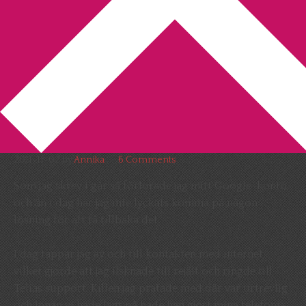
You are here:
Home
/
Bibliotek
/
Det går inte alltid som
man har tänkt sig!
Det går inte alltid som man har
tänkt sig!
2011-11-02
by
Annika
6 Comments
Som jag skrev i går så förlorade jag mitt Google-konto
och än i dag har jag inte lyckats komma på någon
lösning för att få tillbaka det.
I dag tappar jag av och till kontakten med internet
vilket gjorde att jag ilsknade till rejält och ringde till
Telias support. Killen jag pratade med där var urtrevlig
och innan vi hade lagt på hade han gjort mina telefoni-