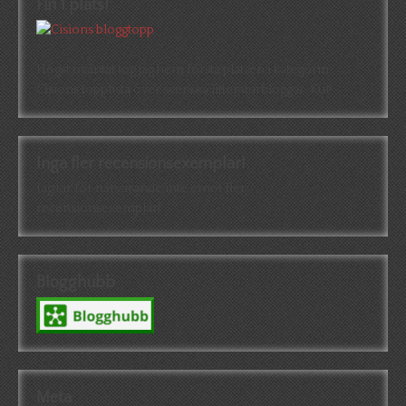
Fin 1 plats!
Högst oväntat tog jag hem första platsen i kategorin
Cisions topplista över svenska litteraturbloggar. Kul!
Inga fler recensionsexemplar!
Jag tar för närvarande inte emot fler
recensionsexemplar!
Blogghubb
Meta