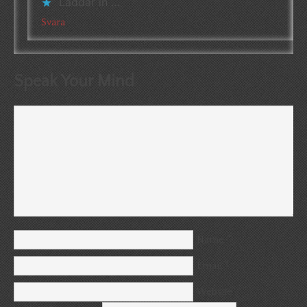
Laddar in …
Svara
Speak Your Mind
*
Name
*
Email
Website