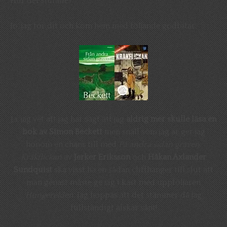
Hur det slutade?
Jo, jag for dit och kom hem med följande godbitar:
Ja, jag vet att jag har sagt att jag
aldrig mer skulle läsa en
bok av Simon Beckett
men snäll som jag är ger jag
honom en chans till med
På andra sidan graven
.
Kråkflickan
av
Jerker Eriksson
och
Håkan Axlander
Sundquist
ska visst ha en sådan cliffhanger till slut att
man genast måste ge sig i kast med uppföljaren
Hungerelden
. Jag hoppas att det stämmer då jag
fullständigt älskar sånt!