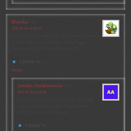
Monika
says
2011-11-02 at 20:12
Jag tror minsann att du hinner med den tredje
boken också, för Tre på tre-utmaningen
håller på den här månaden också 🙂
Laddar in …
Svara
Annika Abrahamsson
says
2011-11-02 at 21:16
Va? Är det verkligen så? Jamen, vad är det
då för problem? Jag fick för mig att den
slutade första november 😉
Laddar in …