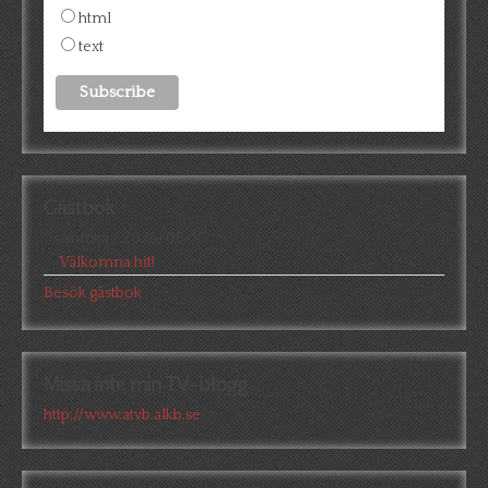
html
text
Gästbok
Annika
/
2026-05-10
Välkomna hit!
Besök gästbok
Missa inte min TV-blogg
http://www.atvb.alkb.se