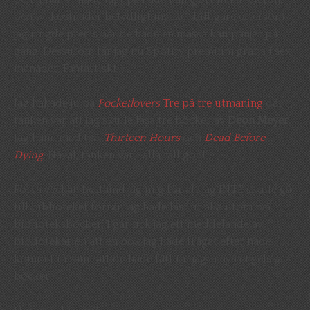
och tv-kostnader betydligt mycket billigare eftersom
jag ringde precis när de hade en massa kampanjer på
gång. Dessutom får jag nu Spotify premium gratis i sex
månader. Fantastiskt!
Jag hakade ju på
Pocketlovers
Tre på tre utmaning
där
tanken var att jag skulle läsa tre böcker av
Deon Meyer
.
Jag hann med två:
Thirteen Hours
och
Dead Before
Dying
.
Nåväl, tanken var i alla fall god!
Förra veckan bestämd jag mig för att jag INTE skulle gå
till biblioteket förrän jag hade läst ut alla utom två
biblioteksböcker. I går fick jag ett meddelande av
bibliotekarien att en bok jag hade frågat efter hade
kommit in samt att de hade fått in några nya engelska
böcker.