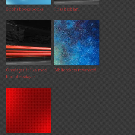
Books books books
Prisa bibblan!
Onsdagar är lika med
Bibliotekets revansch!
biblioteksdagar