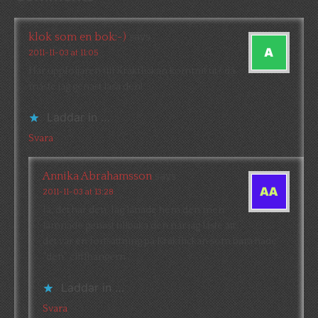
klok som en bok:-)
says
2011-11-03 at 11:05
Har uppföljaren till Kråkflickan kommit ut? då
måste jag genast läsa den!
Laddar in …
Svara
Annika Abrahamsson
says
2011-11-03 at 13:28
Ja, det har den. Jag lånade hem den men
lämnade genast tillbaka den när jag läste att
det var en fortsättning på Kråkflickan som bara hade
”den” cliffhangern…
Laddar in …
Svara