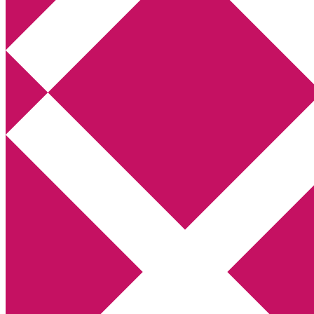
Annikas litteratur- och kulturblogg
Deckare, kriminalromaner, thrillers
Hem
Boktolva
Författarfemman
Kontakt
Om
Webbshop Amazon
Gästinlägg
Bokbloggsjerka
Bloggmaraton
Deckare
Kriminalroman
Utskriftscentralen