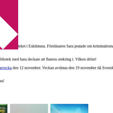
ckarbiblioteket i Eskilstuna. Föreläsaren Sara pratade om kriminalroma
ibliotek med bara deckare att flanera omkring i. Vilken dröm!
arvecka
den 12 november. Veckan avslutas den 19 november då Svenska
nu!