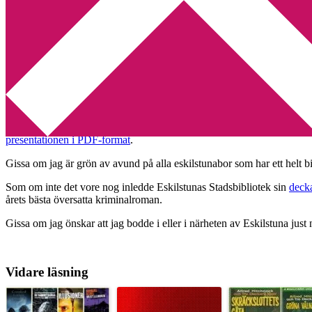
Min tv-blogg
You are here:
Home
/
Bibliotek
/
Ett helt bibliotek med deckare
Ett helt bibliotek med deckare
2011-11-14
by
Annika
3 Comments
I går skrev
Joachim på Deckarhuset
om en föreläsning som hölls på De
presentationen i PDF-format
.
Gissa om jag är grön av avund på alla eskilstunabor som har ett helt b
Som om inte det vore nog inledde Eskilstunas Stadsbibliotek sin
deck
årets bästa översatta kriminalroman.
Gissa om jag önskar att jag bodde i eller i närheten av Eskilstuna just 
Vidare läsning