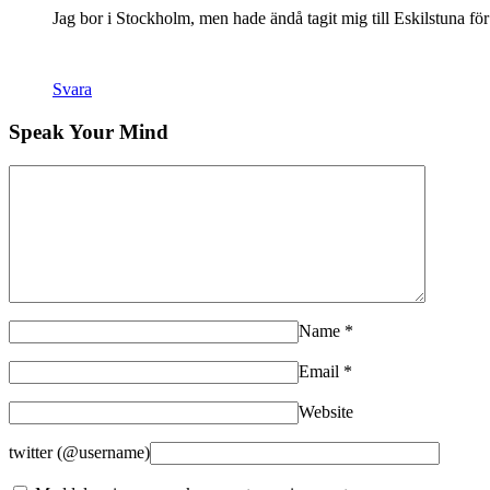
Jag bor i Stockholm, men hade ändå tagit mig till Eskilstuna för
Svara
Speak Your Mind
Name
*
Email
*
Website
twitter (@username)