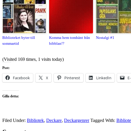
Biblioteket byter till
Komma hem tomhänt från
Nostalgi #1
sommartid
bibblan!?
(Visited 169 times, 1 visits today)
Psst:
Facebook
X
Pinterest
LinkedIn
E
Gilla detta:
Filed Under:
Bibliotek
,
Deckare
,
Deckargenrer
Tagged With:
Bibliot