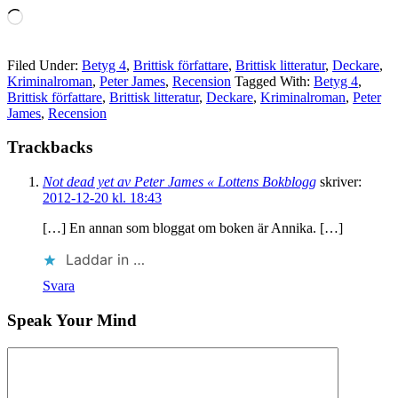
Laddar
in
…
Filed Under:
Betyg 4
,
Brittisk författare
,
Brittisk litteratur
,
Deckare
,
Kriminalroman
,
Peter James
,
Recension
Tagged With:
Betyg 4
,
Brittisk författare
,
Brittisk litteratur
,
Deckare
,
Kriminalroman
,
Peter
James
,
Recension
Trackbacks
Not dead yet av Peter James « Lottens Bokblogg
skriver:
2012-12-20 kl. 18:43
[…] En annan som bloggat om boken är Annika. […]
Laddar in …
Svara
Speak Your Mind