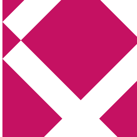
Annikas litteratur- och kulturblogg
Deckare, kriminalromaner, thrillers
Hem
Boktolva
Författarfemman
Kontakt
Om
Webbshop Amazon
Gästinlägg
Bokbloggsjerka
Bloggmaraton
Deckare
Kriminalroman
Utskriftscentralen