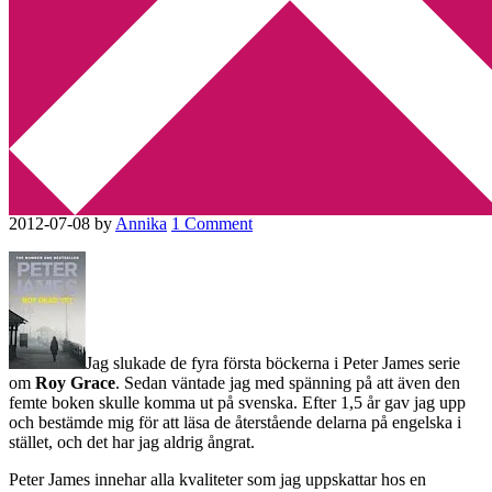
Min tv-blogg
You are here:
Home
/
Betyg 4
/
Peter James levererar alltid
[Recension]
Peter James levererar alltid
[Recension]
2012-07-08
by
Annika
1 Comment
Jag slukade de fyra första böckerna i Peter James serie
om
Roy Grace
. Sedan väntade jag med spänning på att även den
femte boken skulle komma ut på svenska. Efter 1,5 år gav jag upp
och bestämde mig för att läsa de återstående delarna på engelska i
stället, och det har jag aldrig ångrat.
Peter James innehar alla kvaliteter som jag uppskattar hos en