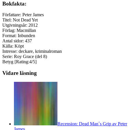
Bokfakta:
Författare: Peter James
Titel: Not Dead Yet
Utgivningsår: 2012
Förlag: Macmillan
Format: Inbunden
Antal sidor: 437
Källa: Köpt
Intresse: deckare, kriminalroman
Serie: Roy Grace (del 8)
Betyg [Rating:4/5]
Vidare läsning
Recension: Dead Man´s Grip av Peter
James