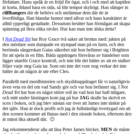
författare. Hans språk är en fröjd för ögat, och i och med att kapitlen
är korta, ibland bara en sida, så blir tempot skyhögt. Han slänger in
cliffhanger
s
där de behövs och utelämnar dem där de är
överflödiga. Han blandar humor med allvar och hans karaktärer är
alltid ypperligt gestaltade. Dessutom besitter han förmågan att skapa
spänning på flera olika nivåer. Hur kan man inte älska detta?
I
Not Dead Yet
har Roy Grace två saker att brottas med: jakten på
den mördare som dumpade en stympad man på en farm, och den
berömda sångerskan Gaias säkerhet när hon befinner sig i Brighton
för att spela in en film. Båda uppdragen försvåras av händelser som
ligger utanför Grace kontroll, och inte blir det bättre av att en stalker
följer varje steg Gaia tar. Som om inte det vore nog verkar det inte
bättre än att någon är ute efter Cleo.
Parallellt med mordhistorien och skyddsuppdraget får vi naturligtvis
även veta en del om vad Sandy gör och var hon befinner sig. I
Not
Dead Yet
har hon en något större roll än vad hon har haft tidigare,
och mitt under läsningen kom jag på hur
JAG
skulle ha skrivit en
scen i boken, och jag blev nästan sur över att James inte tänkte på
det själv. Han är dock proffs och jag är fullständigt övertygad om att
den scenen kommer att finnas med i den nionde boken, eftersom den
är minst lika aktuell där. 🙂
Jag rekommenderar alla att läsa Peter James böcker,
MEN
de måste