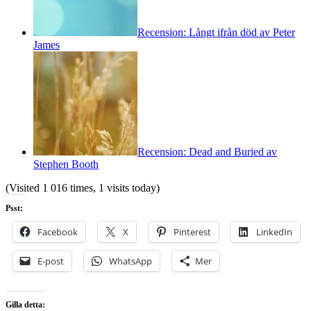
Recension: Långt ifrån död av Peter
James
Recension: Dead and Buried av
Stephen Booth
(Visited 1 016 times, 1 visits today)
Psst:
Facebook
X
Pinterest
LinkedIn
E-post
WhatsApp
Mer
Gilla detta: