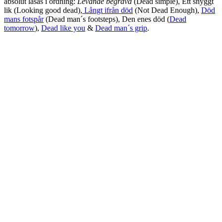
absolut läsas i ordning:
Levande begravd
(Dead simple), Ett snyggt
lik (Looking good dead),
Långt ifrån död
(Not Dead Enough),
Död
mans fotspår
(Dead man´s footsteps), Den enes död (
Dead
tomorrow
),
Dead like you
&
Dead man´s grip
.