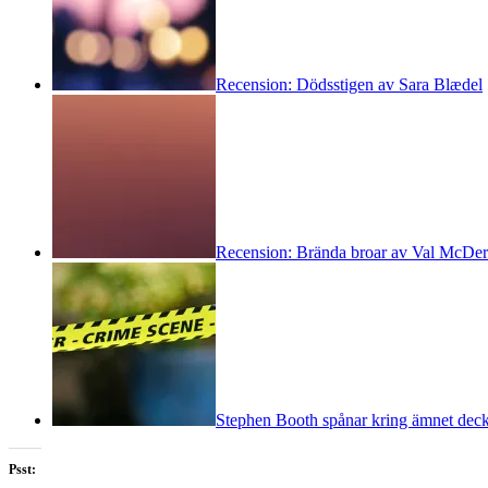
Recension: Dödsstigen av Sara Blædel
Recension: Brända broar av Val McDe
Stephen Booth spånar kring ämnet dec
Psst: