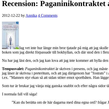
Recension: Paganinikontraktet 
2012-12-22
by
Annika
4 Comments
Jag vet inte hur länge min bror tjatade på mig att jag skulle
boken som jag direkt förpassade till bokhyllan, och där stod den i fle
Nu har jag läst den, och jag kan lova att jag inte kommer att hylla d
Tempusvalet:
Paganinikontraktet
är skriven i presens, och jag måst
jag läser är skrivna i preteritum, och att jag därigenom har ”fostrats
t.ex. ”Mannen styr ekan så att sidan stöter emot sportbåten. Han lägger
Som tur är brukar jag vänja mig ganska snabbt och efter några sidor tä
I normala fall vill säga!
”Kan du berätta om de här dagarna med dina egna ord? frågar 