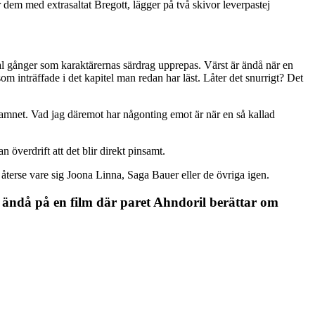
em med extrasaltat Bregott, lägger på två skivor leverpastej
otal gånger som karaktärernas särdrag upprepas. Värst är ändå när en
om inträffade i det kapitel man redan har läst. Låter det snurrigt? Det
 namnet. Vad jag däremot har någonting emot är när en så kallad
överdrift att det blir direkt pinsamt.
 återse vare sig Joona Linna, Saga Bauer eller de övriga igen.
ändå på en film där paret Ahndoril berättar om