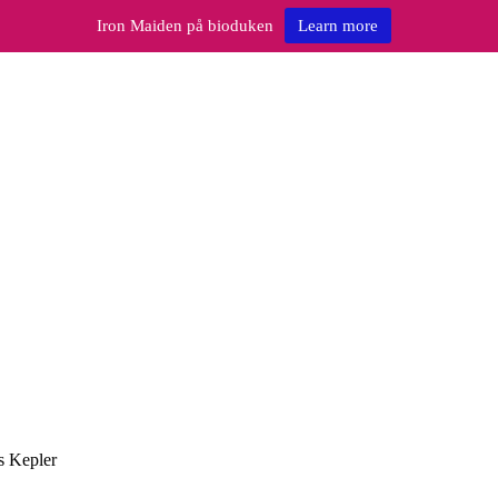
Iron Maiden på bioduken
Learn more
s Kepler