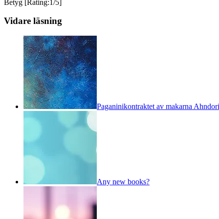
Betyg [Rating:1/5]
Vidare läsning
Paganinikontraktet av makarna Ahndori
Any new books?