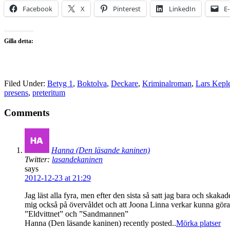
Facebook
X
Pinterest
LinkedIn
E
Gilla detta:
Filed Under:
Betyg 1
,
Boktolva
,
Deckare
,
Kriminalroman
,
Lars Kepl
presens
,
preteritum
Comments
Hanna (Den läsande kaninen)
Twitter:
lasandekaninen
says
2012-12-23 at 21:29
Jag läst alla fyra, men efter den sista så satt jag bara och skaka
mig också på övervåldet och att Joona Linna verkar kunna göra 
”Eldvittnet” och ”Sandmannen”
Hanna (Den läsande kaninen) recently posted..
Mörka platser