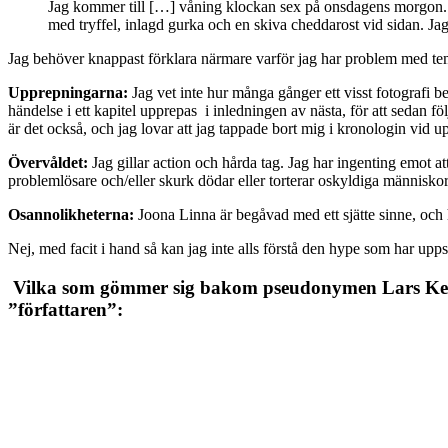
Jag kommer till […] våning klockan sex på onsdagens morgon. […
med tryffel, inlagd gurka och en skiva cheddarost vid sidan. Ja
Jag behöver knappast förklara närmare varför jag har problem med tempu
Upprepningarna:
Jag vet inte hur många gånger ett visst fotografi b
händelse i ett kapitel upprepas i inledningen av nästa, för att sedan fö
är det också, och jag lovar att jag tappade bort mig i kronologin vid 
Övervåldet:
Jag gillar action och hårda tag. Jag har ingenting emot 
problemlösare och/eller skurk dödar eller torterar oskyldiga människor u
Osannolikheterna:
Joona Linna är begåvad med ett sjätte sinne, och 
Nej, med facit i hand så kan jag inte alls förstå den hype som har upp
Vilka som gömmer sig bakom pseudonymen Lars Kepler
”författaren”: