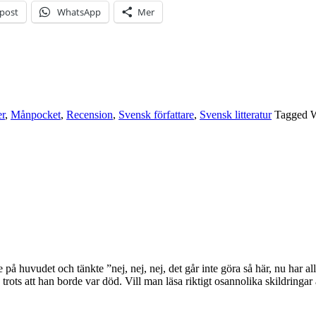
-post
WhatsApp
Mer
er
,
Månpocket
,
Recension
,
Svensk författare
,
Svensk litteratur
Tagged W
de på huvudet och tänkte ”nej, nej, nej, det går inte göra så här, nu har a
trots att han borde var död. Vill man läsa riktigt osannolika skildrin