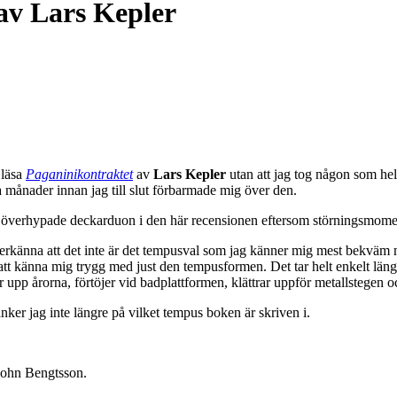
av Lars Kepler
 läsa
Paganinikontraktet
av
Lars Kepler
utan att jag tog någon som he
ra månader innan jag till slut förbarmade mig över den.
en överhypade deckarduon i den här recensionen eftersom störningsmomen
e erkänna att det inte är det tempusval som jag känner mig mest bekväm
” i att känna mig trygg med just den tempusformen. Det tar helt enkelt l
 upp årorna, förtöjer vid badplattformen, klättrar uppför metallstegen oc
nker jag inte längre på vilket tempus boken är skriven i.
John Bengtsson.