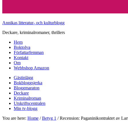
Annikas litteratur- och kulturblogg
Deckare, kriminalromaner, thrillers
Hem
Boktolva
Författarfemman
Kontakt
Om
Webbshop Amazon
Gästinlägg
Bokbloggsjerka
Bloggmaraton
Deckare
Kriminalroman
Utskriftscentralen
Min tv-blogg
You are here:
Home
/
Betyg 1
/
Recension: Paganinikontraktet av Lar