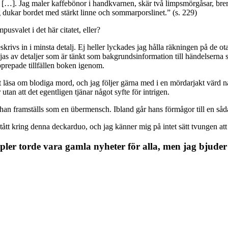
]. Jag maler kaffebönor i handkvarnen, skär två limpsmörgåsar, brer d
g dukar bordet med stärkt linne och sommarporslinet.” (s. 229)
svalet i det här citatet, eller?
eskrivs in i minsta detalj. Ej heller lyckades jag hålla räkningen på de 
ljas av detaljer som är tänkt som bakgrundsinformation till händelserna s
upprepade tillfällen boken igenom.
att läsa om blodiga mord, och jag följer gärna med i en mördarjakt värd
tan att det egentligen tjänar något syfte för intrigen.
han framställs som en übermensch. Ibland går hans förmågor till en sådan 
stått kring denna deckarduo, och jag känner mig på intet sätt tvungen att
 torde vara gamla nyheter för alla, men jag bjuder 