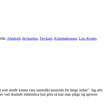
ith:
Ahndoril
,
deckarduo
,
Deckare
,
Kriminalroman
,
Lars Kepler
,
llt som skulle kunna vara sannolikt passerats för länge sedan”. Jag stör
gar av vad skadade människor kan göra så kan man plåga sig igenom