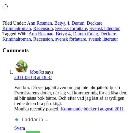
Laddar
in
…
Filed Under:
Ann Rosman
,
Betyg 4
,
Damm
,
Deckare
,
Kriminalroman
,
Recension
,
Svensk författare
,
Svensk litteratur
Tagged With:
Ann Rosman
,
Betyg 4
,
Damm förlag
,
Deckare
,
Kriminalroman
,
Recension
,
svensk författare
,
svensk litteratur
Comments
Monika
says
2011-08-08 at 18:37
Vad bra. Då vet jag att även om jag inte blir jätteförtjust i
Fyrmästarens dotter, när jag väl kommer mig för att läsa den,
så blir nästa bok bättre. Och efter vad jag läst så är tydligen
tredje delen bra på riktigt.
Monika recently posted..
Kommande böcker i augusti 2011
Laddar in …
Svara