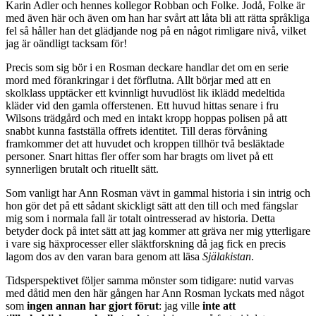
Karin Adler och hennes kollegor Robban och Folke. Jodå, Folke är
med även här och även om han har svårt att låta bli att rätta språkliga
fel så håller han det glädjande nog på en något rimligare nivå, vilket
jag är oändligt tacksam för!
Precis som sig bör i en Rosman deckare handlar det om en serie
mord med förankringar i det förflutna. Allt börjar med att en
skolklass upptäcker ett kvinnligt huvudlöst lik iklädd medeltida
kläder vid den gamla offerstenen. Ett huvud hittas senare i fru
Wilsons trädgård och med en intakt kropp hoppas polisen på att
snabbt kunna fastställa offrets identitet. Till deras förvåning
framkommer det att huvudet och kroppen tillhör två besläktade
personer. Snart hittas fler offer som har bragts om livet på ett
synnerligen brutalt och rituellt sätt.
Som vanligt har Ann Rosman vävt in gammal historia i sin intrig och
hon gör det på ett sådant skickligt sätt att den till och med fängslar
mig som i normala fall är totalt ointresserad av historia. Detta
betyder dock på intet sätt att jag kommer att gräva ner mig ytterligare
i vare sig häxprocesser eller släktforskning då jag fick en precis
lagom dos av den varan bara genom att läsa
Själakistan
.
Tidsperspektivet följer samma mönster som tidigare: nutid varvas
med dåtid men den här gången har Ann Rosman lyckats med något
som
ingen annan har gjort förut
: jag ville
inte att