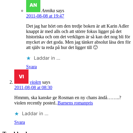
Annika
says
2011-08-08 at 19:47
Det jag har hört om den tredje boken är att Karin Adler
knappt är med alls och att större fokus ligger på det
historiska och om det verkligen är så kan det nog bli för
mycket av det goda. Men jag tänker absolut läsa den för
att själv ta reda på hur det ligger till 🙂
Laddar in …
Svara
violen
says
2011-08-08 at 08:30
Hmmm, ska kanske ge Rosman en ny chans ändå……..?
violen recently posted..
Barnens romanpris
Laddar in …
Svara