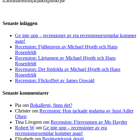
a.abrahamsson[at]alkb[punkt]se
Senaste inläggen
Ge inte upp – recensioner av era recensionsexemplar kommer
asap!
Recension: Fjällgraven av Michael Hjorth och Hans
Rosenfeldt
Recension: Lärjungen av Michael Hjorth och Hans
Rosenfeldt
Recension: Det fördolda av Michael Hjorth och Hans
Rosenfeldt
Recension: Flickoffret av James Oswald
Senaste kommentarer
Pia
om
Bokallergi, finns det?
Christer
om
Recension: Hon tackade gudarna av Jussi Adler
Olsen
Tina Lövgren
om
Recension: Försvunnen av Mo Hayder
Robert W
om
Ge inte upp – recensioner av era
recensionsexemplar kommer asap!
Elizabeth
om
Berättarteknisk detalj