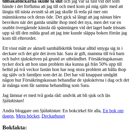
tillbakablickarna skulle ta slut
och jag var så fast vid det som
hände i det förflutna att jag till och med kom på mig själv med att
längta till nästa avsnitt så att jag skulle få reda på mer om
människorna och deras öde. Det gick så långt att jag nästan blev
besviken när det gamla smälte ihop med det nya, men det var en
snabbt övergående känsla då spänningen vid det laget hade trissats
upp så till den milda grad att jag inte kunde släppa boken förrän jag
kom till efterordet.
Ett visst mått av aktuell samhällskritik brukar alltid smyga sig in i
deckare och det gör det även här. Sara är gift, mamma till två barn
och halvt sjukskriven på grund av utbrändhet. Försäkringskassan
tycker dock att hon utan problem ska kunna gå från 50% upp till
heltid på två veckor fastän hon har nog stora problem att hålla ihop
sig själv och familjen som det är. Det har väl knappast undgått
någon hur Försäkringskassan behandlar de sjukskrivna i dag och det
är många som får samma behandling som Sara.
Jag lämnar er med två goda råd: undvik att bli sjuk och läs
Själakistan
!
Andra bloggare om
Själakistan
: En bokcirkel för alla,
En bok om
dagen
,
Mera böcker
,
Deckarhuset
Bokfakta: