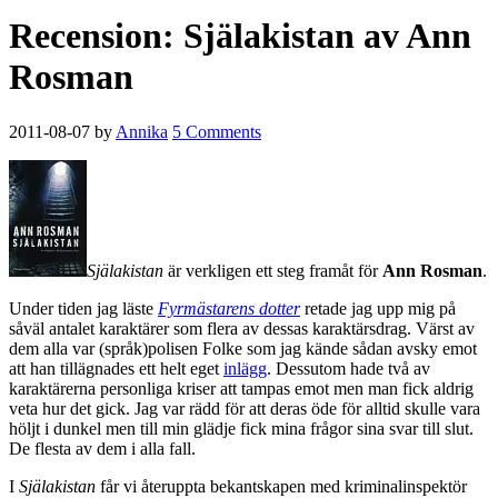
Recension: Själakistan av Ann
Rosman
2011-08-07
by
Annika
5 Comments
Själakistan
är verkligen ett steg framåt för
Ann Rosman
.
Under tiden jag läste
Fyrmästarens dotter
retade jag upp mig på
såväl antalet karaktärer som flera av dessas karaktärsdrag. Värst av
dem alla var (språk)polisen Folke som jag kände sådan avsky emot
att han tillägnades ett helt eget
inlägg
. Dessutom hade två av
karaktärerna personliga kriser att tampas emot men man fick aldrig
veta hur det gick. Jag var rädd för att deras öde för alltid skulle vara
höljt i dunkel men till min glädje fick mina frågor sina svar till slut.
De flesta av dem i alla fall.
I
Själakistan
får vi återuppta bekantskapen med kriminalinspektör