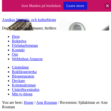
Iron Maiden på bioduken
Learn more
Annikas litteratur- och kulturblogg
Deckare, kriminalromaner, thrillers
Hem
Boktolva
Författarfemman
Kontakt
Om
Webbshop Amazon
Gästinlägg
Bokbloggsjerka
Bloggmaraton
Deckare
Kriminalroman
Utskriftscentralen
Min tv-blogg
You are here:
Home
/
Ann Rosman
/
Recension: Själakistan av Ann
Rosman