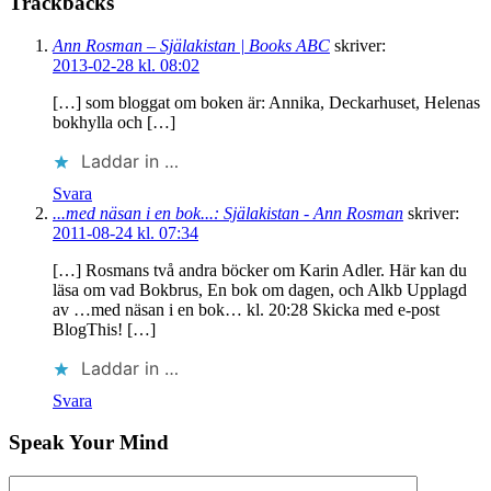
Trackbacks
Ann Rosman – Själakistan | Books ABC
skriver:
2013-02-28 kl. 08:02
[…] som bloggat om boken är: Annika, Deckarhuset, Helenas
bokhylla och […]
Laddar in …
Svara
...med näsan i en bok...: Själakistan - Ann Rosman
skriver:
2011-08-24 kl. 07:34
[…] Rosmans två andra böcker om Karin Adler. Här kan du
läsa om vad Bokbrus, En bok om dagen, och Alkb Upplagd
av …med näsan i en bok… kl. 20:28 Skicka med e-post
BlogThis! […]
Laddar in …
Svara
Speak Your Mind