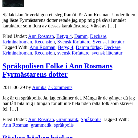
Själakistan är verkligen ett steg framåt för Ann Rosman. Under tiden
jag läste Fyrmästarens dotter retade jag upp mig på såväl antalet
karaktärer som flera av dessas karaktärsdrag. Värst av […]
Filed Under:
Ann Rosman
,
Betyg 4
,
Damm
,
Deckare
,
Kriminalroman
,
Recension
,
Svensk författare
,
Svensk litteratur
Tagged With:
Ann Rosman
,
Betyg 4
,
Damm förlag
,
Deckare
,
Kriminalroman
,
Recension
,
svensk författare
,
svensk litteratur
Språkpolisen Folke i Ann Rosmans
Fyrmästarens dotter
2011-06-29
by
Annika
7 Comments
Jag är en språkpolis. Ja, jag erkänner det. Många är de gånger då jag
har fått bita mig i tungan för att inte hela tiden rätta folk som skriver
fel. […]
Filed Under:
Ann Rosman
,
Grammatik
,
Språkpolis
Tagged With:
Ann Rosman
,
grammatik
,
språkpolis