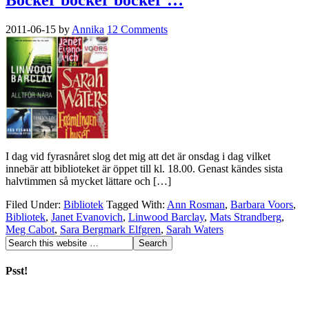
Böcker böcker böcker …
2011-06-15
by
Annika
12 Comments
I dag vid fyrasnåret slog det mig att det är onsdag i dag vilket
innebär att biblioteket är öppet till kl. 18.00. Genast kändes sista
halvtimmen så mycket lättare och […]
Filed Under:
Bibliotek
Tagged With:
Ann Rosman
,
Barbara Voors
,
Bibliotek
,
Janet Evanovich
,
Linwood Barclay
,
Mats Strandberg
,
Meg Cabot
,
Sara Bergmark Elfgren
,
Sarah Waters
Psst!