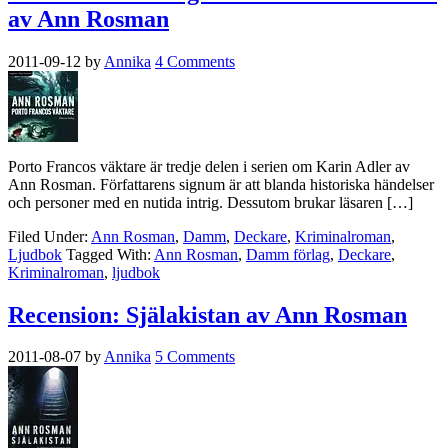
av Ann Rosman
2011-09-12
by
Annika
4 Comments
Porto Francos väktare är tredje delen i serien om Karin Adler av
Ann Rosman. Författarens signum är att blanda historiska händelser
och personer med en nutida intrig. Dessutom brukar läsaren […]
Filed Under:
Ann Rosman
,
Damm
,
Deckare
,
Kriminalroman
,
Ljudbok
Tagged With:
Ann Rosman
,
Damm förlag
,
Deckare
,
Kriminalroman
,
ljudbok
Recension: Själakistan av Ann Rosman
2011-08-07
by
Annika
5 Comments