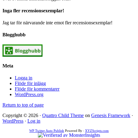
Inga fler recensionsexemplar!
Jag tar för närvarande inte emot fler recensionsexemplar!
Blogghubb
Meta
Logga in
Flöde för inlägg
Flöde för kommentarer
WordPress.org
Return to top of page
Copyright © 2026 ·
Quattro Child Theme
on
Genesis Framework
·
WordPress
·
Log in
WP Twitter Auto Publish
Powered By :
XYZScripts.com