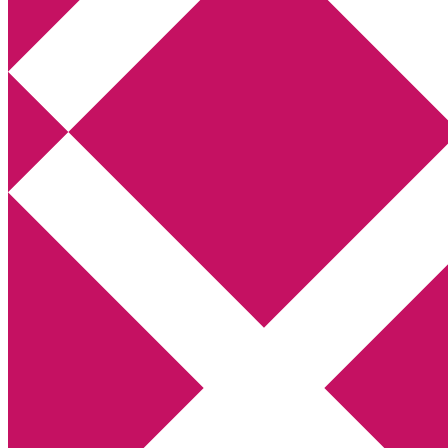
Annikas litteratur- och kulturblogg
Deckare, kriminalromaner, thrillers
Hem
Boktolva
Författarfemman
Kontakt
Om
Webbshop Amazon
Gästinlägg
Bokbloggsjerka
Bloggmaraton
Deckare
Kriminalroman
Utskriftscentralen