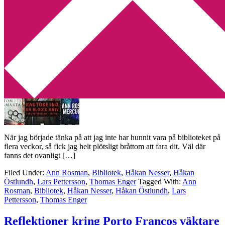
Min tv-blogg
You are here:
Home
/
Archives for Ann Rosman
Böcker var det här!
2013-01-17
by
Annika
2 Comments
När jag började tänka på att jag inte har hunnit vara på biblioteket på
flera veckor, så fick jag helt plötsligt bråttom att fara dit. Väl där
fanns det ovanligt […]
Filed Under:
Ann Rosman
,
Bibliotek
,
Håkan Nesser
,
Håkan
Östlundh
,
Lars Pettersson
,
Thomas Enger
Tagged With:
Ann
Rosman
,
Bibliotek
,
Håkan Nesser
,
Håkan Östlundh
,
Lars
Pettersson
,
Thomas Enger
Reflektioner kring Porto Francos väktare