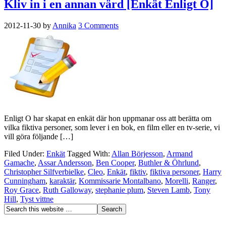
Kliv in i en annan värd [Enkät Enligt O]
2012-11-30
by
Annika
3 Comments
Enligt O har skapat en enkät där hon uppmanar oss att berätta om
vilka fiktiva personer, som lever i en bok, en film eller en tv-serie, vi
vill göra följande […]
Filed Under:
Enkät
Tagged With:
Allan Börjesson
,
Armand
Gamache
,
Assar Andersson
,
Ben Cooper
,
Buthler & Öhrlund
,
Christopher Silfverbielke
,
Cleo
,
Enkät
,
fiktiv
,
fiktiva personer
,
Harry
Cunningham
,
karaktär
,
Kommissarie Montalbano
,
Morelli
,
Ranger
,
Roy Grace
,
Ruth Galloway
,
stephanie plum
,
Steven Lamb
,
Tony
Hill
,
Tyst vittne