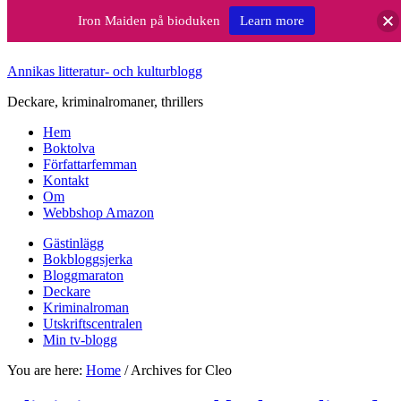
Iron Maiden på bioduken
Learn more
Annikas litteratur- och kulturblogg
Deckare, kriminalromaner, thrillers
Hem
Boktolva
Författarfemman
Kontakt
Om
Webbshop Amazon
Gästinlägg
Bokbloggsjerka
Bloggmaraton
Deckare
Kriminalroman
Utskriftscentralen
Min tv-blogg
You are here:
Home
/
Archives for Cleo