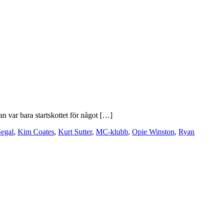
an var bara startskottet för något […]
egal
,
Kim Coates
,
Kurt Sutter
,
MC-klubb
,
Opie Winston
,
Ryan