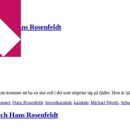
 och Hans Rosenfeldt
m kommer att ha en stor roll i det som utspelar sig på fjället. Hon är 
hanger
,
Hans Rosenfeldt
,
huvudkaraktär
,
karaktär
,
Michael Hjorth
,
Seba
och Hans Rosenfeldt