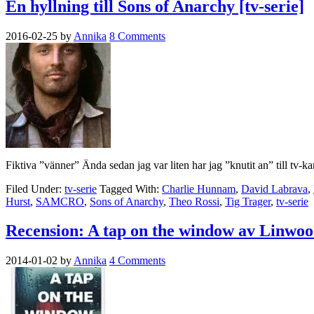
En hyllning till Sons of Anarchy [tv-serie]
2016-02-25
by
Annika
8 Comments
Fiktiva ”vänner” Ända sedan jag var liten har jag ”knutit an” till tv-
Filed Under:
tv-serie
Tagged With:
Charlie Hunnam
,
David Labrava
,
Hurst
,
SAMCRO
,
Sons of Anarchy
,
Theo Rossi
,
Tig Trager
,
tv-serie
Recension: A tap on the window av Linwoo
2014-01-02
by
Annika
4 Comments