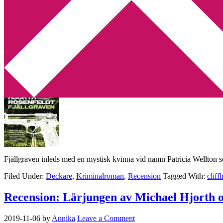
Min tv-blogg
You are here:
Home
/
Archives for karaktär
Recension: Fjällgraven av Michael Hjorth
2019-11-08
by
Annika
Leave a Comment
Fjällgraven inleds med en mystisk kvinna vid namn Patricia Wellton so
Filed Under:
Deckare
,
Kriminalroman
,
Recension
Tagged With:
cliff
Recension: Lärjungen av Michael Hjorth 
2019-11-06
by
Annika
Leave a Comment