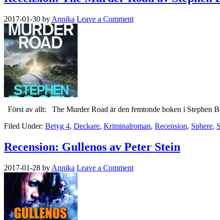
2017-01-30
by
Annika
Leave a Comment
Först av allt: The Murder Road är den femtonde boken i Stephen Bo
Filed Under:
Betyg 4
,
Deckare
,
Kriminalroman
,
Recension
,
Sphere
,
Recension: Gullenos av Peter Stein
2017-01-28
by
Annika
Leave a Comment