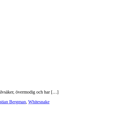
självsäker, övermodig och har […]
stian Bergman
,
Whitesnake