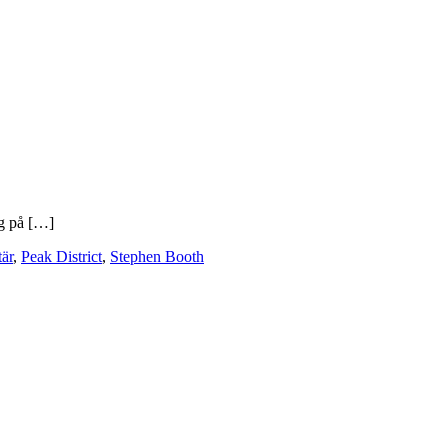
ng på […]
tär
,
Peak District
,
Stephen Booth