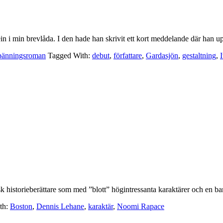
ein i min brevlåda. I den hade han skrivit ett kort meddelande där han
pänningsroman
Tagged With:
debut
,
författare
,
Gardasjön
,
gestaltning
,
I
sk historieberättare som med ”blott” högintressanta karaktärer och en ba
th:
Boston
,
Dennis Lehane
,
karaktär
,
Noomi Rapace