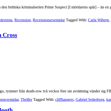
om den brittiska kriminalserien Prime Suspect [I mördarens spår] – än 
dernista
,
Recension
,
Recensionsexemplar
Tagged With:
Carla Wiberg
,
n Cross
o, rymmer från death-row två veckor före sin avrättning vänder sig FB
onsexemplar
,
Thriller
Tagged With:
cliffhangers
,
Gabriel Setterborg
,
kar
Booth