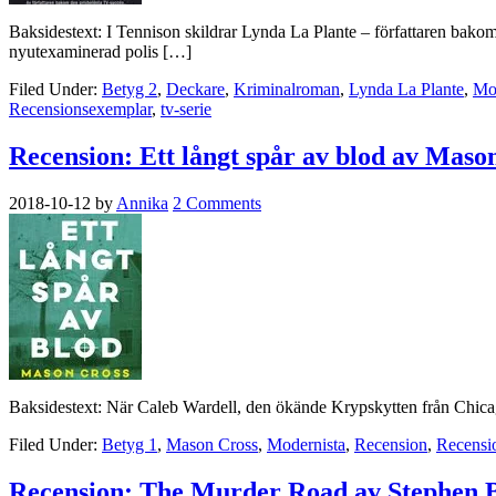
Baksidestext: I Tennison skildrar Lynda La Plante – författaren bak
nyutexaminerad polis […]
Filed Under:
Betyg 2
,
Deckare
,
Kriminalroman
,
Lynda La Plante
,
Mo
Recensionsexemplar
,
tv-serie
Recension: Ett långt spår av blod av Maso
2018-10-12
by
Annika
2 Comments
Baksidestext: När Caleb Wardell, den ökände Krypskytten från Chicag
Filed Under:
Betyg 1
,
Mason Cross
,
Modernista
,
Recension
,
Recensi
Recension: The Murder Road av Stephen 