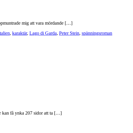
 uppmuntrade mig att vara mördande […]
talien
,
karaktär
,
Lago di Garda
,
Peter Stein
,
spänningsroman
r kan få ynka 207 sidor att ta […]