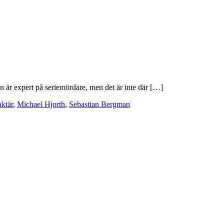
 är expert på seriemördare, men det är inte där […]
aktär
,
Michael Hjorth
,
Sebastian Bergman