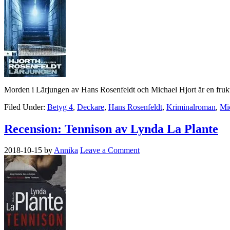
Morden i Lärjungen av Hans Rosenfeldt och Michael Hjort är en frukta
Filed Under:
Betyg 4
,
Deckare
,
Hans Rosenfeldt
,
Kriminalroman
,
Mi
Recension: Tennison av Lynda La Plante
2018-10-15
by
Annika
Leave a Comment