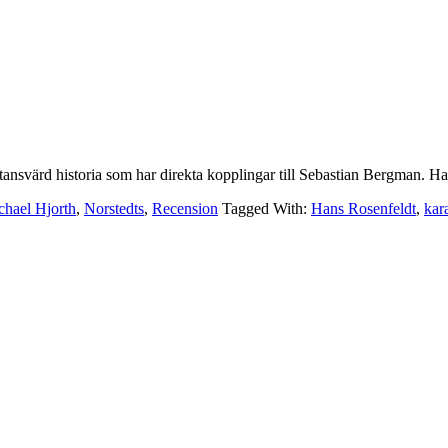
nsvärd historia som har direkta kopplingar till Sebastian Bergman. Han
chael Hjorth
,
Norstedts
,
Recension
Tagged With:
Hans Rosenfeldt
,
kar