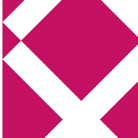
Annikas litteratur- och kulturblogg
Deckare, kriminalromaner, thrillers
Hem
Boktolva
Författarfemman
Kontakt
Om
Webbshop Amazon
Gästinlägg
Bokbloggsjerka
Bloggmaraton
Deckare
Kriminalroman
Utskriftscentralen