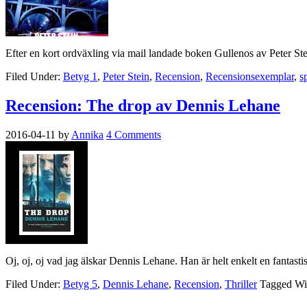
Efter en kort ordväxling via mail landade boken Gullenos av Peter St
Filed Under:
Betyg 1
,
Peter Stein
,
Recension
,
Recensionsexemplar
,
s
Recension: The drop av Dennis Lehane
2016-04-11
by
Annika
4 Comments
Oj, oj, oj vad jag älskar Dennis Lehane. Han är helt enkelt en fantasti
Filed Under:
Betyg 5
,
Dennis Lehane
,
Recension
,
Thriller
Tagged Wi