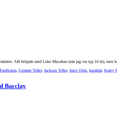
karaktärer. Allt började med Luke Macahan (när jag var typ 10 år), men h
Fanfiction
,
Gemme Teller
,
Jackson Teller
,
Juice Ortiz
,
karaktär
,
Katey S
d Barclay