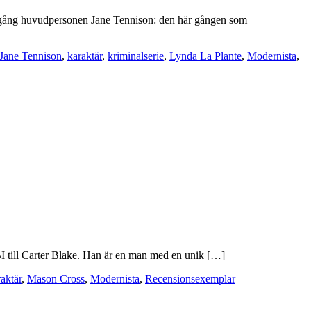
en gång huvudpersonen Jane Tennison: den här gången som
Jane Tennison
,
karaktär
,
kriminalserie
,
Lynda La Plante
,
Modernista
,
I till Carter Blake. Han är en man med en unik […]
aktär
,
Mason Cross
,
Modernista
,
Recensionsexemplar