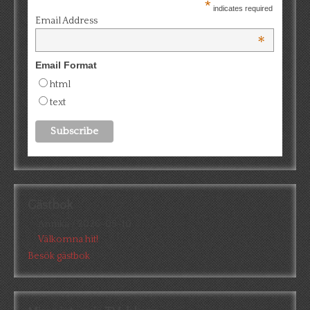
*
indicates required
Email Address
*
Email Format
html
text
Gästbok
Annika
/
2026-05-10
Välkomna hit!
Besök gästbok