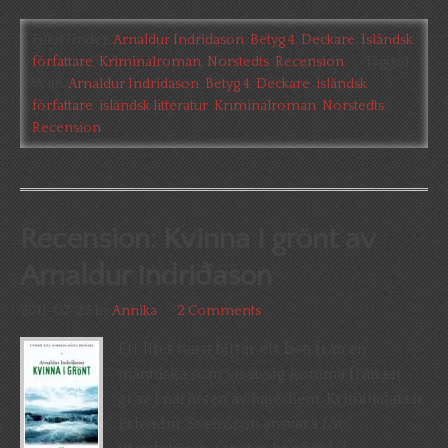
Filed Under:
Arnaldur Indridason
,
Betyg 4
,
Deckare
,
Isländsk
författare
,
Kriminalroman
,
Norstedts
,
Recension
Tagged
With:
Arnaldur Indridason
,
Betyg 4
,
Deckare
,
isländsk
författare
,
isländsk litteratur
,
Kriminalroman
,
Norstedts
,
Recension
Recension: Kvinna i grönt av
Arnaldur Indriðason
2011-07-25
by
Annika
2 Comments
Ett litet barn hittar ett ben från en
människa som visar sig komma från en
grav i närheten av hans hem. Kriminalaren
Erlendur Sveinsson ansvara för