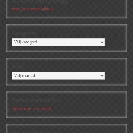
Missa inte min TV-blogg
http://www.atvb.alkb.se
Kategorier
Kategorier
Arkiv
Arkiv
Prenumerera via RSS
Subscribe in a reader