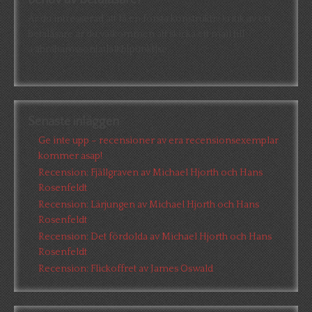
Behov av betaläsare?
Är du intresserad att få en första konstruktiv kritik av en
betaläsare är du välkommen att skicka ett mail till
a.abrahamsson[at]alkb[punkt]se
Senaste inläggen
Ge inte upp – recensioner av era recensionsexemplar
kommer asap!
Recension: Fjällgraven av Michael Hjorth och Hans
Rosenfeldt
Recension: Lärjungen av Michael Hjorth och Hans
Rosenfeldt
Recension: Det fördolda av Michael Hjorth och Hans
Rosenfeldt
Recension: Flickoffret av James Oswald