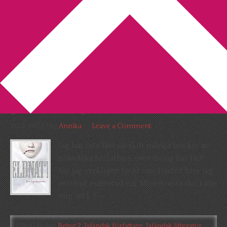
You are here:
Home
/
Archives for isländsk författare
Eldnatt av Yrsa Sigurdardottir
börjar bra, men sen …
[Recension]
2012-09-27
by
Annika
Leave a Comment
Jag har inte läst särskilt många böcker av
isländska författare, men de jag har läst
har jag verkligen tyckt om. Därför blev jag
extremt exalterad när Modernista skickade
mig ett […]
Filed Under:
Betyg 2
,
Isländsk författare
,
Isländsk litteratur
,