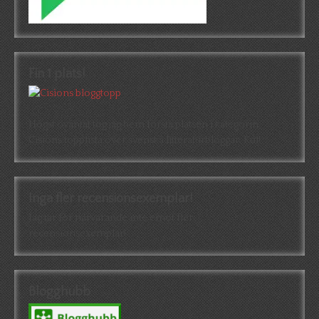
Fin 1 plats!
Högst oväntat tog jag hem första platsen i kategorin
Cisions topplista över svenska litteraturbloggar. Kul!
Inga fler recensionsexemplar!
Jag tar för närvarande inte emot fler
recensionsexemplar!
Blogghubb