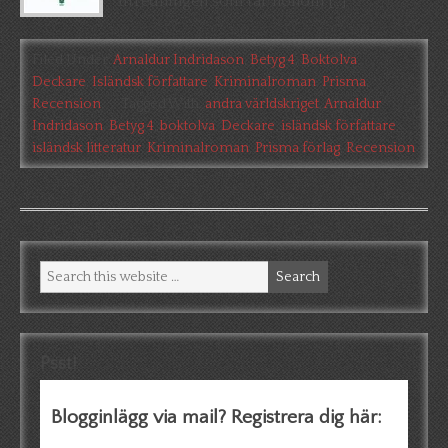
utredningen som tar honom […]
Filed Under:
Arnaldur Indridason
,
Betyg 4
,
Boktolva
,
Deckare
,
Isländsk författare
,
Kriminalroman
,
Prisma
,
Recension
Tagged With:
andra världskriget
,
Arnaldur
Indridason
,
Betyg 4
,
boktolva
,
Deckare
,
isländsk författare
,
isländsk litteratur
,
Kriminalroman
,
Prisma förlag
,
Recension
Psst!
Blogginlägg via mail? Registrera dig här: