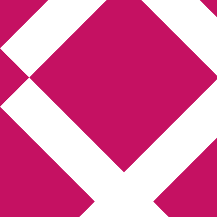
Annikas litteratur- och
kulturblogg
Deckare, kriminalromaner, thrillers
Hem
Boktolva
Författarfemman
Kontakt
Om
Webbshop Amazon
Gästinlägg
Bokbloggsjerka
Bloggmaraton
Deckare
Kriminalroman
Utskriftscentralen
Min tv-blogg