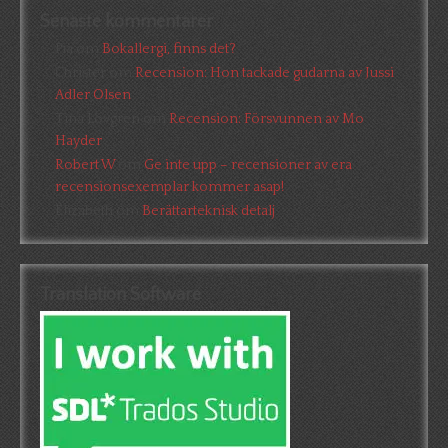
Senaste kommentarer
Pia
om
Bokallergi, finns det?
Christer
om
Recension: Hon tackade gudarna av Jussi
Adler Olsen
Tina Lövgren
om
Recension: Försvunnen av Mo
Hayder
Robert W
om
Ge inte upp – recensioner av era
recensionsexemplar kommer asap!
Elizabeth
om
Berättarteknisk detalj
Translation Software