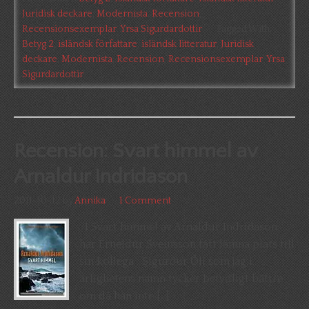
Juridisk deckare
,
Modernista
,
Recension
,
Recensionsexemplar
,
Yrsa Sigurdardottir
Tagged With:
Betyg 2
,
isländsk författare
,
isländsk litteratur
,
Juridisk
deckare
,
Modernista
,
Recension
,
Recensionsexemplar
,
Yrsa
Sigurdardottir
Recension: Svart himmel av
Arnaldur Indridason
2011-10-12
by
Annika
1 Comment
I Svart himmel av Arnaldur Indriðason
har Erneldur Sveinsson fått lämna plats till
sin kollega Sigurður Óli som jag i
ärlighetens namn tycker betydligt bättre
om då han inte […]