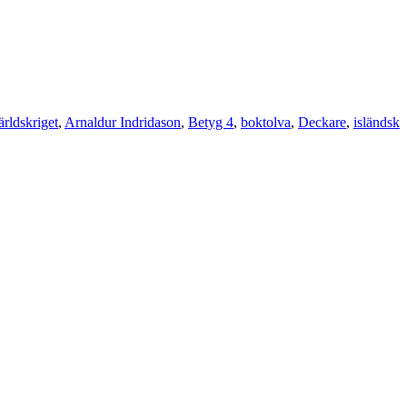
ärldskriget
,
Arnaldur Indridason
,
Betyg 4
,
boktolva
,
Deckare
,
isländsk