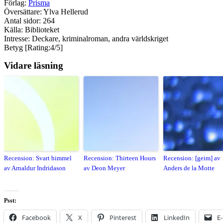
Förlag:
Prisma
Översättare: Ylva Hellerud
Antal sidor: 264
Källa: Biblioteket
Intresse: Deckare, kriminalroman, andra världskriget
Betyg [Rating:4/5]
Vidare läsning
Recension: Svart himmel
Recension: Thirteen Hours
Recension: [geim] av
av Arnaldur Indridason
av Deon Meyer
Anders de la Motte
Psst:
Facebook
X
Pinterest
LinkedIn
E