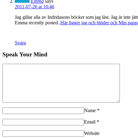
Emma
says
2011-07-26 at 10:46
Jag gillar alla av Indridasons böcker som jag läst. Jag är inte jät
Emma recently posted..
Här ligger jag och blöder och Min papp
Svara
Speak Your Mind
Name
*
Email
*
Website