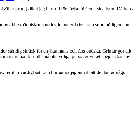
åväl ex-frun (vilket jag har full förståelse för) och sina barn. Då hans
ckar av äldre människor som levde under kriget och som möjligen kan
under ständig skräck för en äkta mans och fars ondska. Grímur gör allt
 som mamman blir till små obetydliga personer vilket speglas bäst av
xtremt trovärdigt sätt och hur gärna jag än vill att det här är något