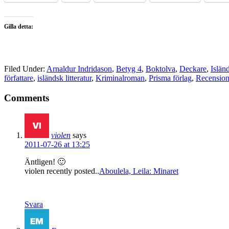
Gilla detta:
Filed Under:
Arnaldur Indridason
,
Betyg 4
,
Boktolva
,
Deckare
,
Isländ
författare
,
isländsk litteratur
,
Kriminalroman
,
Prisma förlag
,
Recensio
Comments
violen
says
2011-07-26 at 13:25
Äntligen! 🙂
violen recently posted..
Aboulela, Leila: Minaret
Svara