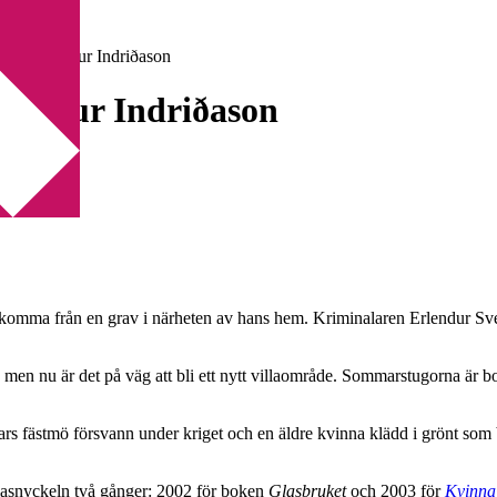
t av Arnaldur Indriðason
rnaldur Indriðason
ig komma från en grav i närheten av hans hem. Kriminalaren Erlendur Sve
 men nu är det på väg att bli ett nytt villaområde. Sommarstugorna är 
vars fästmö försvann under kriget och en äldre kvinna klädd i grönt som 
Glasnyckeln två gånger: 2002 för boken
Glasbruket
och 2003 för
Kvinna 