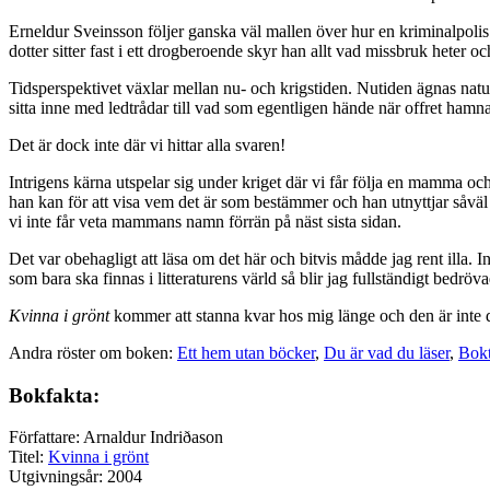
Erneldur Sveinsson följer ganska väl mallen över hur en kriminalpolis sk
dotter sitter fast i ett drogberoende skyr han allt vad missbruk heter oc
Tidsperspektivet växlar mellan nu- och krigstiden. Nutiden ägnas nat
sitta inne med ledtrådar till vad som egentligen hände när offret hamn
Det är dock inte där vi hittar alla svaren!
Intrigens kärna utspelar sig under kriget där vi får följa en mamma och
han kan för att visa vem det är som bestämmer och han utnyttjar såväl
vi inte får veta mammans namn förrän på näst sista sidan.
Det var obehagligt att läsa om det här och bitvis mådde jag rent illa. I
som bara ska finnas i litteraturens värld så blir jag fullständigt bedröv
Kvinna i grönt
kommer att stanna kvar hos mig länge och den är inte d
Andra röster om boken:
Ett hem utan böcker
,
Du är vad du läser
,
Bok
Bokfakta:
Författare: Arnaldur Indriðason
Titel:
Kvinna i grönt
Utgivningsår: 2004