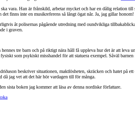
a vara. Han är frånskild, arbetar mycket och har en dålig relation till s
h det finns inte en musikreferens så långt ögat når. Ja, jag gillar honom!
urligtvis åt polisernas pågående utredning med oundvikliga tillbakabli
ade i graven.
 hennes tre barn och på riktigt nära håll få uppleva hur det är att leva 
 fysiskt som psykiskt misshandel för att statuera exempel. Såväl barnen
ndriðason beskriver situationen, maktlösheten, skräcken och hatet på ett e
ad då jag vet att det här hör vardagen till för många.
en sista boken jag kommer att läsa av denna nordiske författare.
toka