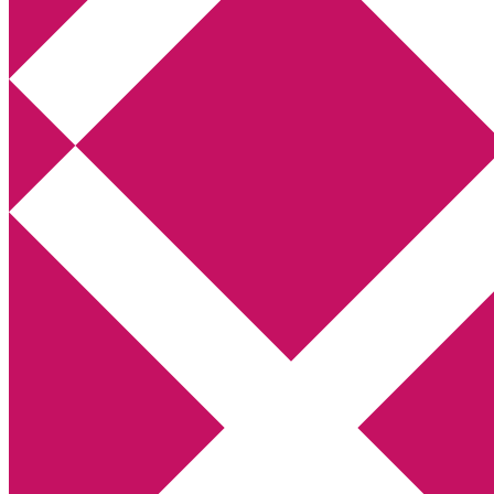
Annikas litteratur- och kulturblogg
Deckare, kriminalromaner, thrillers
Hem
Boktolva
Författarfemman
Kontakt
Om
Webbshop Amazon
Gästinlägg
Bokbloggsjerka
Bloggmaraton
Deckare
Kriminalroman
Utskriftscentralen