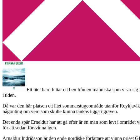
Min tv-blogg
You are here:
Home
/
Arnaldur Indridason
/
Recension: Kvinna i grön
Recension: Kvinna i grönt av A
2011-07-25
by
Annika
2 Comments
Ett litet barn hittar ett ben från en människa som visar s
i tiden.
Då var den här platsen ett litet sommarstugeområde utanför Reykjavik
någonting om vem som skulle kunna tänkas ligga i graven.
Det enda spår Erneldur har att gå efter är en man som levt i området 
för att sedan försvinna igen.
Arnaldur Indriðason är den ende nordiske författare att vinna priset 