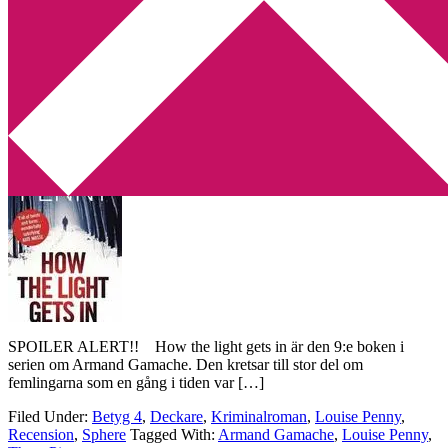
Min tv-blogg
You are here:
Home
/
Archives for Three Pines
Recension: How the light gets in av
Louise Penny
2019-08-19
by
Annika
Leave a Comment
SPOILER ALERT!! How the light gets in är den 9:e boken i
serien om Armand Gamache. Den kretsar till stor del om
femlingarna som en gång i tiden var […]
Filed Under:
Betyg 4
,
Deckare
,
Kriminalroman
,
Louise Penny
,
Recension
,
Sphere
Tagged With:
Armand Gamache
,
Louise Penny
,