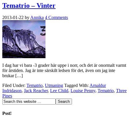
Tematrio – Vinter
2013-01-22
by
Annika
4 Comments
I dag har vi bara -3 grader här uppe i norr, och det är onormalt varmt
för årstiden. Jag är inte särskilt ledsen för det, även om jag inte
brukar […]
Filed Under:
Tematrio
,
Utmaning
Tagged With:
Arnaldur
Indridason
,
Jack Reacher
,
Lee Child
,
Louise Penny
,
Tematrio
,
Three
Pines
Psst!