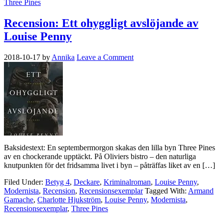
Three Pines
Recension: Ett ohyggligt avslöjande av
Louise Penny
2018-10-17
by
Annika
Leave a Comment
Baksidestext: En septembermorgon skakas den lilla byn Three Pines
av en chockerande upptäckt. På Oliviers bistro – den naturliga
knutpunkten för det fridsamma livet i byn – påträffas liket av en […]
Filed Under:
Betyg 4
,
Deckare
,
Kriminalroman
,
Louise Penny
,
Modernista
,
Recension
,
Recensionsexemplar
Tagged With:
Armand
Gamache
,
Charlotte Hjukström
,
Louise Penny
,
Modernista
,
Recensionsexemplar
,
Three Pines