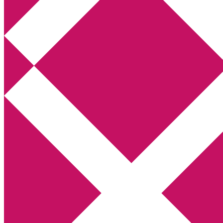
Annikas litteratur- och kulturblogg
Deckare, kriminalromaner, thrillers
Hem
Boktolva
Författarfemman
Kontakt
Om
Webbshop Amazon
Gästinlägg
Bokbloggsjerka
Bloggmaraton
Deckare
Kriminalroman
Utskriftscentralen