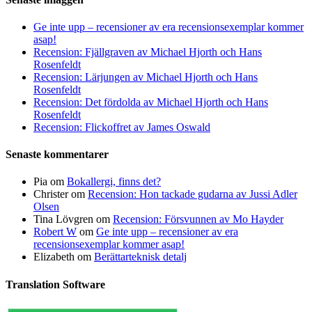
Ge inte upp – recensioner av era recensionsexemplar kommer
asap!
Recension: Fjällgraven av Michael Hjorth och Hans
Rosenfeldt
Recension: Lärjungen av Michael Hjorth och Hans
Rosenfeldt
Recension: Det fördolda av Michael Hjorth och Hans
Rosenfeldt
Recension: Flickoffret av James Oswald
Senaste kommentarer
Pia
om
Bokallergi, finns det?
Christer
om
Recension: Hon tackade gudarna av Jussi Adler
Olsen
Tina Lövgren
om
Recension: Försvunnen av Mo Hayder
Robert W
om
Ge inte upp – recensioner av era
recensionsexemplar kommer asap!
Elizabeth
om
Berättarteknisk detalj
Translation Software