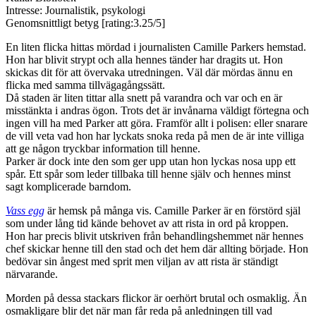
Intresse: Journalistik, psykologi
Genomsnittligt betyg [rating:3.25/5]
En liten flicka hittas mördad i journalisten Camille Parkers hemstad.
Hon har blivit strypt och alla hennes tänder har dragits ut. Hon
skickas dit för att övervaka utredningen. Väl där mördas ännu en
flicka med samma tillvägagångssätt.
Då staden är liten tittar alla snett på varandra och var och en är
misstänkta i andras ögon. Trots det är invånarna väldigt förtegna och
ingen vill ha med Parker att göra. Framför allt i polisen: eller snarare
de vill veta vad hon har lyckats snoka reda på men de är inte villiga
att ge någon tryckbar information till henne.
Parker är dock inte den som ger upp utan hon lyckas nosa upp ett
spår. Ett spår som leder tillbaka till henne själv och hennes minst
sagt komplicerade barndom.
Vass egg
är hemsk på många vis. Camille Parker är en förstörd själ
som under lång tid kände behovet av att rista in ord på kroppen.
Hon har precis blivit utskriven från behandlingshemmet när hennes
chef skickar henne till den stad och det hem där allting började. Hon
bedövar sin ångest med sprit men viljan av att rista är ständigt
närvarande.
Morden på dessa stackars flickor är oerhört brutal och osmaklig. Än
osmakligare blir det när man får reda på anledningen till vad