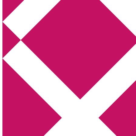
Annikas litteratur- och kulturblogg
Deckare, kriminalromaner, thrillers
Hem
Boktolva
Författarfemman
Kontakt
Om
Webbshop Amazon
Gästinlägg
Bokbloggsjerka
Bloggmaraton
Deckare
Kriminalroman
Utskriftscentralen