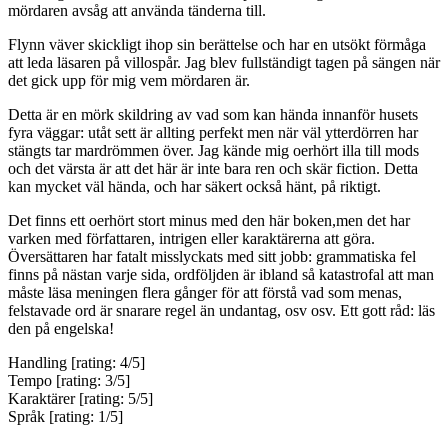
mördaren avsåg att använda tänderna till.
Flynn väver skickligt ihop sin berättelse och har en utsökt förmåga
att leda läsaren på villospår. Jag blev fullständigt tagen på sängen när
det gick upp för mig vem mördaren är.
Detta är en mörk skildring av vad som kan hända innanför husets
fyra väggar: utåt sett är allting perfekt men när väl ytterdörren har
stängts tar mardrömmen över. Jag kände mig oerhört illa till mods
och det värsta är att det här är inte bara ren och skär fiction. Detta
kan mycket väl hända, och har säkert också hänt, på riktigt.
Det finns ett oerhört stort minus med den här boken,men det har
varken med författaren, intrigen eller karaktärerna att göra.
Översättaren har fatalt misslyckats med sitt jobb: grammatiska fel
finns på nästan varje sida, ordföljden är ibland så katastrofal att man
måste läsa meningen flera gånger för att förstå vad som menas,
felstavade ord är snarare regel än undantag, osv osv. Ett gott råd: läs
den på engelska!
Handling [rating: 4/5]
Tempo [rating: 3/5]
Karaktärer [rating: 5/5]
Språk [rating: 1/5]