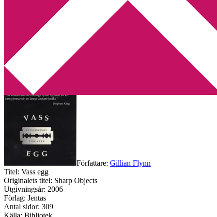
Min tv-blogg
You are here:
Home
/
Amerikansk litteratur
/
Vass egg av Gillian
Flynn
Vass egg av Gillian Flynn
2010-08-03
by
Annika
3 Comments
Författare:
Gillian Flynn
Titel: Vass egg
Originalets titel: Sharp Objects
Utgivningsår: 2006
Förlag: Jentas
Antal sidor: 309
Källa: Bibliotek