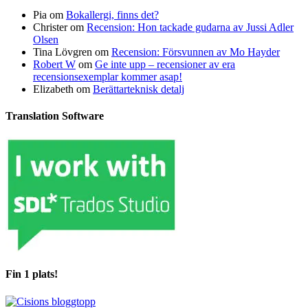
Pia
om
Bokallergi, finns det?
Christer
om
Recension: Hon tackade gudarna av Jussi Adler
Olsen
Tina Lövgren
om
Recension: Försvunnen av Mo Hayder
Robert W
om
Ge inte upp – recensioner av era
recensionsexemplar kommer asap!
Elizabeth
om
Berättarteknisk detalj
Translation Software
Fin 1 plats!