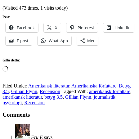
(Visited 473 times, 1 visits today)
Psst:
Facebook
X
Pinterest
LinkedIn
E-post
WhatsApp
Mer
Gilla detta:
Laddar
in
…
Filed Under:
Amerikansk litteratur
,
Amerikanska författare
,
Betyg
3.5
,
Gillian Flynn
,
Recension
Tagged With:
amerikansk författare
,
amerikansk litteratur
,
betyg 3.5
,
Gillian Flynn
,
journalistik
,
psykologi
,
Recension
Comments
Fru E
says