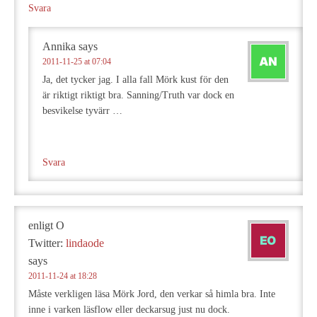
Svara
Annika
says
2011-11-25 at 07:04
Ja, det tycker jag. I alla fall Mörk kust för den
är riktigt riktigt bra. Sanning/Truth var dock en
besvikelse tyvärr …
Svara
enligt O
Twitter:
lindaode
says
2011-11-24 at 18:28
Måste verkligen läsa Mörk Jord, den verkar så himla bra. Inte
inne i varken läsflow eller deckarsug just nu dock.