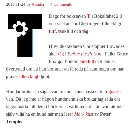
2011-11-24
by
Annika
4 Comments
Dags för bokstaven
T
i Bokalfabet 2.0
och veckans ord är:
t
rogen,
t
illräckligt,
t
uff,
t
ankfull och
t
åg.
Huvudkaraktären Christopher Lowndes
åker
tåg
i
Before the Poison
.
Fallet Grace
Fox gör honom
tankfull
och han är
övertygad om att han kommer att få reda på sanningen om han
gräver
tillräckligt
djupt.
Hundar brukar ju sägas vara människans bästa och
trognaste
vän. Då jag inte är någon hundmänniska brukar jag sälla ens
lägga märke till dem i böckernas värld men det är svårt att inte
själv vilja ha en hund när man läser
Mörk kust
av
Peter
Temple.