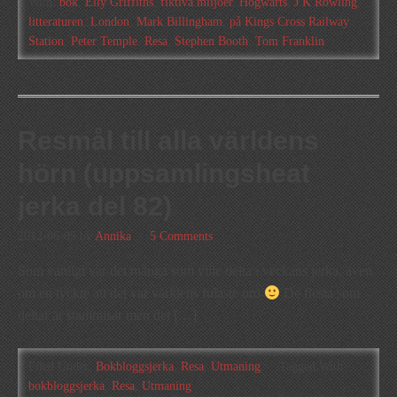
With:
bok
,
Elly Griffiths
,
fiktiva miljöer
,
Hogwarts
,
J K Rowling
,
litteraturen
,
London
,
Mark Billingham
,
på Kings Cross Railway
Station
,
Peter Temple
,
Resa
,
Stephen Booth
,
Tom Franklin
Resmål till alla världens
hörn (uppsamlingsheat
jerka del 82)
2012-06-05
by
Annika
5 Comments
Som vanligt var det många som ville delta i veckans jerka, även
om en tyckte att det var världens fulaste ord
De flesta som
deltar är stammisar men det […]
Filed Under:
Bokbloggsjerka
,
Resa
,
Utmaning
Tagged With:
bokbloggsjerka
,
Resa
,
Utmaning