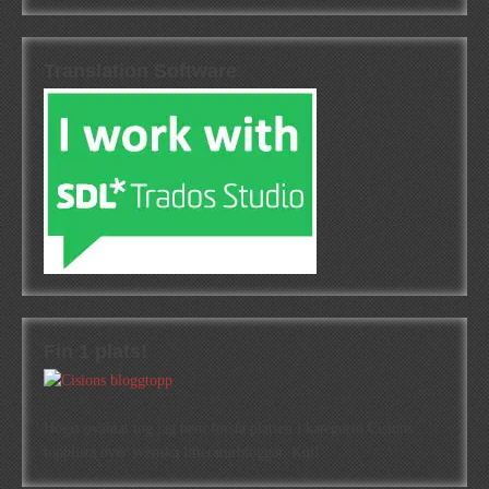
Translation Software
Fin 1 plats!
Högst oväntat tog jag hem första platsen i kategorin Cisions
topplista över svenska litteraturbloggar. Kul!