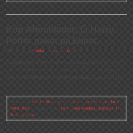
Köp Aftonbladet: få Harry
Potter paket på köpet.
2009-07-25
by
Annika
Leave a Comment
Det råder Harry Potter feber i hela världen: Galley Smith har
startat Harry Potter Reading Challenge, sjätte filmen “Harry
Potter och halvblodsprinsen hade biopremiär 15 juli (i Sverige),
och nu […]
Filed Under:
Brittisk litteratur
,
Fantasy
,
Fantasy författare
,
Harry
Potter
,
Resa
Tagged With:
Harry Potter Reading Challenge
,
J K
Rowling
,
Resa