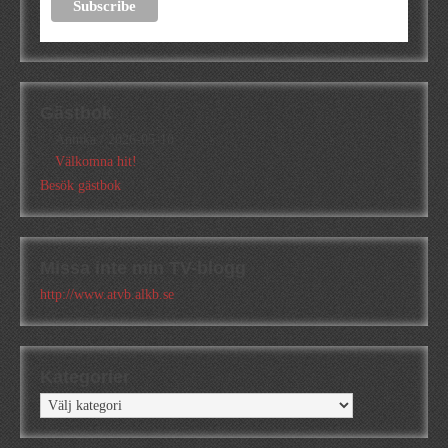
Gästbok
Annika
/
2026-05-10
Välkomna hit!
Besök gästbok
Missa inte min TV-blogg
http://www.atvb.alkb.se
Kategorier
Kategorier