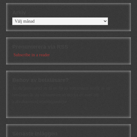
Arkiv
Arkiv
Prenumerera via RSS
Subscribe in a reader
Behov av betaläsare?
Är du intresserad att få en första konstruktiv kritik av en
betaläsare är du välkommen att skicka ett mail till
a.abrahamsson[at]alkb[punkt]se
Senaste inläggen