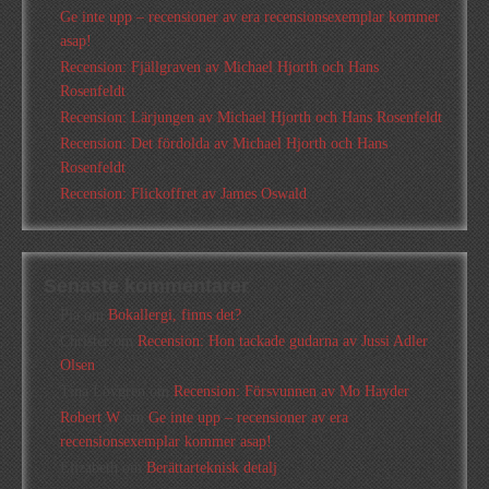
Ge inte upp – recensioner av era recensionsexemplar kommer
asap!
Recension: Fjällgraven av Michael Hjorth och Hans
Rosenfeldt
Recension: Lärjungen av Michael Hjorth och Hans Rosenfeldt
Recension: Det fördolda av Michael Hjorth och Hans
Rosenfeldt
Recension: Flickoffret av James Oswald
Senaste kommentarer
Pia
om
Bokallergi, finns det?
Christer
om
Recension: Hon tackade gudarna av Jussi Adler
Olsen
Tina Lövgren
om
Recension: Försvunnen av Mo Hayder
Robert W
om
Ge inte upp – recensioner av era
recensionsexemplar kommer asap!
Elizabeth
om
Berättarteknisk detalj