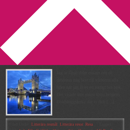
You are here:
Home
/
Archives for Resa
Vem mer vill åka på en resa i
litteraturens tecken?
2013-10-14
by
Annika
2 Comments
Jag är långt ifrån ensam om att
drömma mig bort till världens alla
hörn när jag läser en riktigt bra bok.
Det visade inte minst förra helgens
Bokbloggsjerka där vi fick […]
Filed Under:
Litterära resmål
,
Litterära resor
,
Resa
Tagged