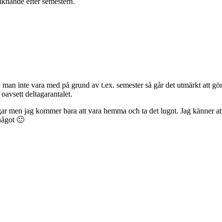
iknande efter semestern.
man inte vara med på grund av t.ex. semester så går det utmärkt att göra
avsett deltagarantalet.
ar men jag kommer bara att vara hemma och ta det lugnt. Jag känner att 
något 🙂