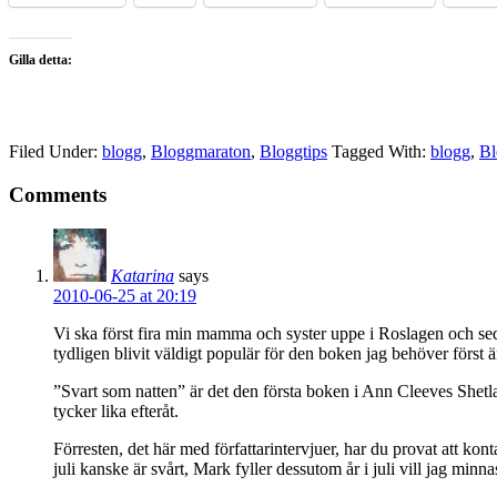
Gilla detta:
Filed Under:
blogg
,
Bloggmaraton
,
Bloggtips
Tagged With:
blogg
,
Bl
Comments
Katarina
says
2010-06-25 at 20:19
Vi ska först fira min mamma och syster uppe i Roslagen och seda
tydligen blivit väldigt populär för den boken jag behöver först är 
”Svart som natten” är det den första boken i Ann Cleeves Shetland
tycker lika efteråt.
Förresten, det här med författarintervjuer, har du provat att ko
juli kanske är svårt, Mark fyller dessutom år i juli vill jag m