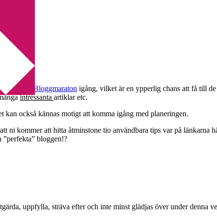
rar nämligen
Bloggmaraton
igång, vilket är en ypperlig chans att få till d
a många
intressanta
artiklar etc.
h det kan också kännas motigt att komma igång med planeringen.
t ni kommer att hitta åtminstone tio användbara tips var på länkarna h
en ”perfekta” bloggen!?
tgärda, uppfylla, sträva efter och inte minst glädjas över under denna ve