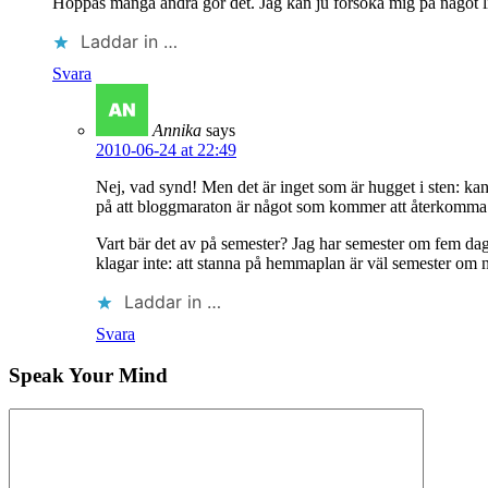
Hoppas många andra gör det. Jag kan ju försöka mig på något l
Laddar in …
Svara
Annika
says
2010-06-24 at 22:49
Nej, vad synd! Men det är inget som är hugget i sten: kan 
på att bloggmaraton är något som kommer att återkomma o
Vart bär det av på semester? Jag har semester om fem dag
klagar inte: att stanna på hemmaplan är väl semester om 
Laddar in …
Svara
Speak Your Mind