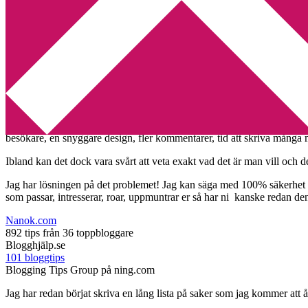
Min tv-blogg
You are here:
Home
/
blogg
/
Inför bloggmaraton
Inför bloggmaraton
2010-06-24
by
Annika
4 Comments
Jag hoppas att ni har markerat den 12 – 16 juli i er kalender för då d
besökare, en snyggare design, fler kommentarer, tid att skriva mång
Ibland kan det dock vara svårt att veta exakt vad det är man vill oc
Jag har lösningen på det problemet! Jag kan säga med 100% säkerhet at
som passar, intresserar, roar, uppmuntrar er så har ni kanske redan d
Nanok.com
892 tips från 36 toppbloggare
Blogghjälp.se
101 bloggtips
Blogging Tips Group på ning.com
Jag har redan börjat skriva en lång lista på saker som jag kommer att å