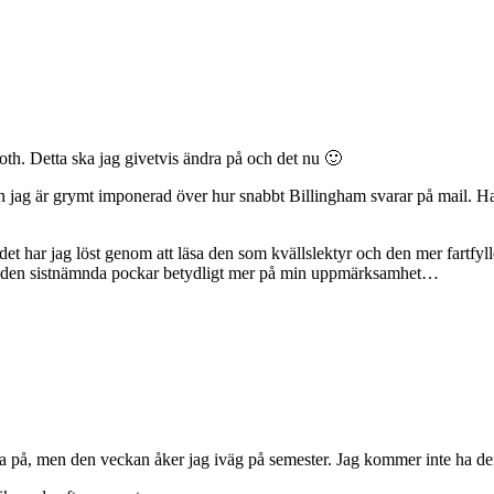
h. Detta ska jag givetvis ändra på och det nu 🙂
ch jag är grymt imponerad över hur snabbt Billingham svarar på mail. Han 
det har jag löst genom att läsa den som kvällslektyr och den mer fartfyl
att den sistnämnda pockar betydligt mer på min uppmärksamhet…
nga på, men den veckan åker jag iväg på semester. Jag kommer inte ha den