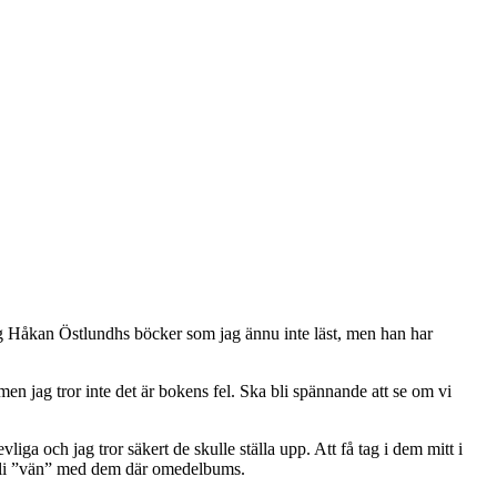
jag Håkan Östlundhs böcker som jag ännu inte läst, men han har
men jag tror inte det är bokens fel. Ska bli spännande att se om vi
ga och jag tror säkert de skulle ställa upp. Att få tag i dem mitt i
ka bli ”vän” med dem där omedelbums.