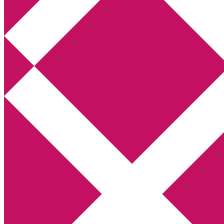
Annikas litteratur- och kulturblogg
Deckare, kriminalromaner, thrillers
Hem
Boktolva
Författarfemman
Kontakt
Om
Webbshop Amazon
Gästinlägg
Bokbloggsjerka
Bloggmaraton
Deckare
Kriminalroman
Utskriftscentralen