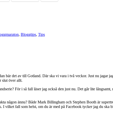
oggmaraton
,
Bloggtips
,
Tips
n bär det av till Gotland. Där ska vi vara i två veckor. Just nu jagar 
slut över allt.
serie? För i så fall läser jag också den just nu. Det går lite långsamt, 
ntakta någon ännu? Både Mark Billingham och Stephen Booth är supertrevli
innas. I vilket fall som helst, om du är med på Facebook tycker jag du s