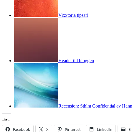
Vixxtoria tipsar!
Header till bloggen
Recension: Sthlm Confidential av Han
Psst:
Facebook
X
Pinterest
LinkedIn
E