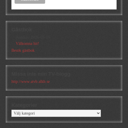
Gästbok
Annika
/
2026-05-10
Välkomna hit!
Besök gästbok
Missa inte min TV-blogg
http://www.atvb.alkb.se
Kategorier
Kategorier