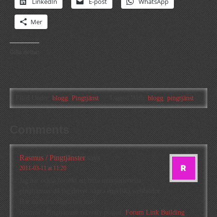
LinkedIn
E-post
WhatsApp
Mer
Gilla detta:
Filed Under:
blogg
,
Pingtjänst
Tagged With:
blogg
,
pingtjänst
Comments
Rasmus / Pingtjänster
says
2011-03-11 at 11:20
Jag har också försökt att hitta internationella
pingtjänster då jag driver några engelska webbsidor.
Har du hittat några bra inu?
Rasmus / Pingtjänster recently posted..
Forum Link Building