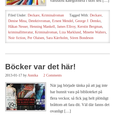
vårdslöst kategorisera i stort sett […]
Filed Under:
Deckare
,
Kriminalroman
Tagged With:
Deckare
,
Denise Mina
,
Detektivroman
,
Ernest Mendel
,
George J. Demko
,
Håkan Nesser
,
Henning Mankell
,
James Ellroy
,
Kerstin Bergman
,
kriminallitteratur
,
Kriminalroman
,
Liza Marklund
,
Minette Walters
,
Noir fiction
,
Per Olaisen
,
Sara Kärrholm
,
Sören Bondeson
Böcker var det här!
2013-01-17
by
Annika
2 Comments
När jag började tänka på att jag inte
har hunnit vara på biblioteket på
flera veckor, så fick jag helt plötsligt
bråttom att fara dit. Väl där fanns det
ovanligt […]