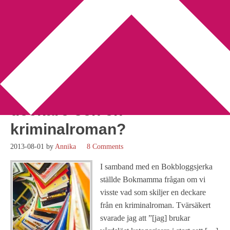
You are here:
Home
/
Archives for Håkan Nesser
Case study: Vad är
skillnaden mellan en
deckare och en
kriminalroman?
2013-08-01
by
Annika
8 Comments
I samband med en Bokbloggsjerka
ställde Bokmamma frågan om vi
visste vad som skiljer en deckare
från en kriminalroman. Tvärsäkert
svarade jag att ”[jag] brukar