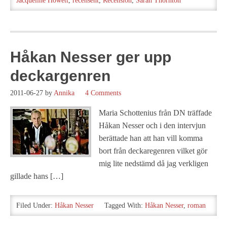
Jacqueline Howett
,
recensent
,
Recension
,
Sarah Thornton
Håkan Nesser ger upp
deckargenren
2011-06-27
by
Annika
4 Comments
Maria Schottenius från DN träffade
Håkan Nesser och i den intervjun
berättade han att han vill komma
bort från deckaregenren vilket gör
mig lite nedstämd då jag verkligen
gillade hans […]
Filed Under:
Håkan Nesser
Tagged With:
Håkan Nesser
,
roman