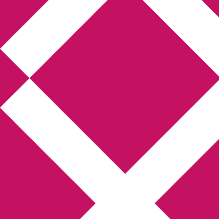
Annikas litteratur-
och kulturblogg
Deckare, kriminalromaner, thrillers
Hem
Boktolva
Författarfemman
Kontakt
Om
Webbshop Amazon
Gästinlägg
Bokbloggsjerka
Bloggmaraton
Deckare
Kriminalroman
Utskriftscentralen
Min tv-blogg