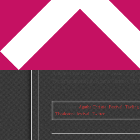
You are here:
Home
/
Archives for Theakstone 
Twitter version 
Ackroyd av Agat
2009-07-22
by
Annika
Leave a Comment
2009 års Condense-a-Crime Classic Competit
Twitter summering av Agatha Christies The 
[…]
Filed Under:
Agatha Christie
,
Festival
,
Tävling
Theakstone festival
,
Twitter