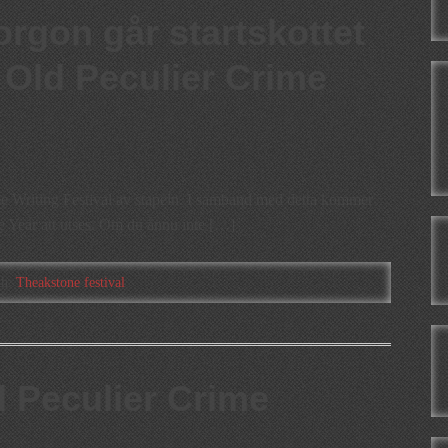
rgon går startskottet
 Old Peculier Crime
e Writing Festival av stapeln. I samband med detta kommer
 Year att utses. Om du ännu inte […]
th:
Theakstone festival
 Peculier Crime