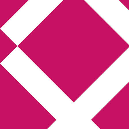
Annikas l
Hem
Boktolva
Författarfemman
Kon
Gästinlägg
Bokbloggsjerka
Bloggmarato