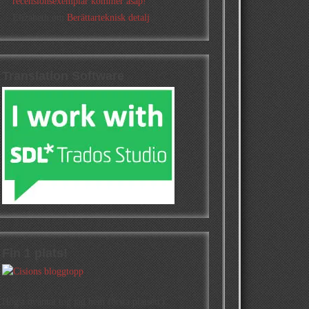
recensionsexemplar kommer asap!
Elizabeth
om
Berättarteknisk detalj
Translation Software
Fin 1 plats!
Högst oväntat tog jag hem första platsen i