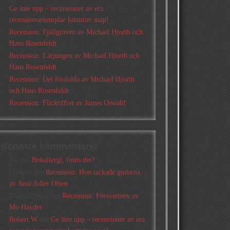
Ge inte upp – recensioner av era
recensionsexemplar kommer asap!
Recension: Fjällgraven av Michael Hjorth och
Hans Rosenfeldt
Recension: Lärjungen av Michael Hjorth och
Hans Rosenfeldt
Recension: Det fördolda av Michael Hjorth
och Hans Rosenfeldt
Recension: Flickoffret av James Oswald
Senaste kommentarer
Pia
om
Bokallergi, finns det?
Christer
om
Recension: Hon tackade gudarna
av Jussi Adler Olsen
Tina Lövgren
om
Recension: Försvunnen av
Mo Hayder
Robert W
om
Ge inte upp – recensioner av era