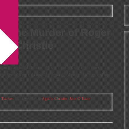
festival
av The Murder of Roger
ha Christie
ion är avslutad. Vinnare blev Janet O´Kane för hennes
Murder of Roger Ackroyd. Så här såg hennes bidrag ut: The
,
Twitter
Tagged With:
Agatha Christie
,
Jane O´Kane
,