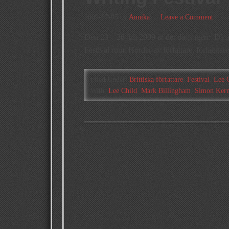
2009-07-05
by
Annika
Leave a Comment
Den 23 – 26 juli 2009 är det dags igen: Då 
Festival rum. Horder av författare, förlägga
Filed Under:
Brittiska författare
,
Festival
,
Lee 
With:
Lee Child
,
Mark Billingham
,
Simon Kern