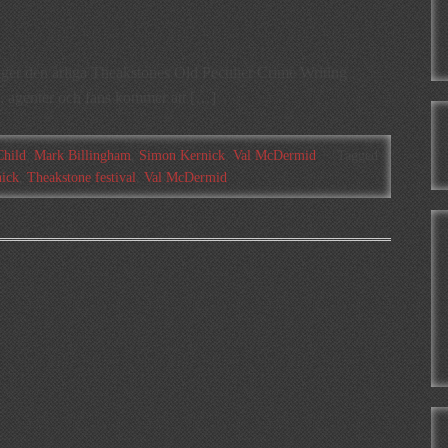
äger den årliga Theakstones Old Peculier Crime Writing
re, agenter och fans kommer att […]
Child
,
Mark Billingham
,
Simon Kernick
,
Val McDermid
Tagged
ick
,
Theakstone festival
,
Val McDermid