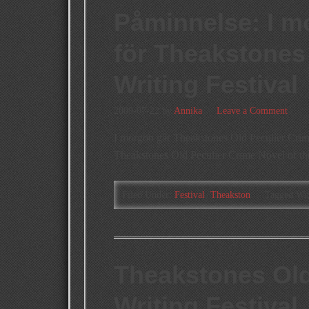
Påminnelse: I mo
för Theakstones
Writing Festival
2009-07-22
by
Annika
Leave a Comment
I morgon går Theakstones Old Peculier Crim
Theakstones Old Peculier Crime Novel of the
Filed Under:
Festival
,
Theakston
Tagged Wi
Theakstones Old
Writing Festival