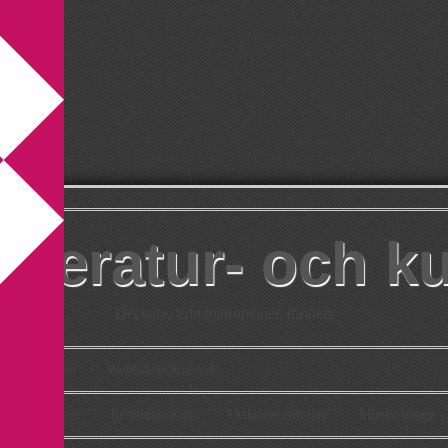
itteratur- och k
Deckare, kriminalromaner, thrillers
takt
Om
Webbshop Amazon
n
Deckare
Kriminalroman
Utskriftscentralen
Min tv-blogg