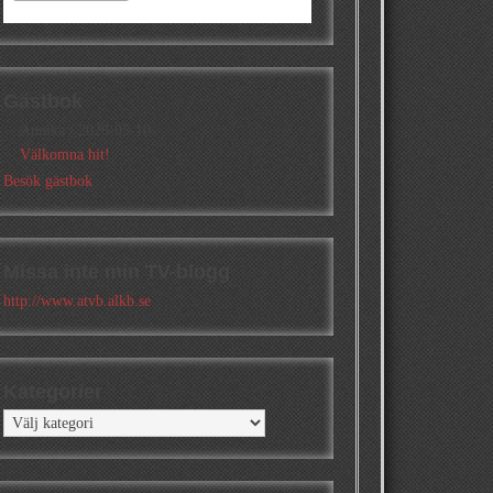
Gästbok
Annika
/
2026-05-10
Välkomna hit!
Besök gästbok
Missa inte min TV-blogg
http://www.atvb.alkb.se
Kategorier
Kategorier