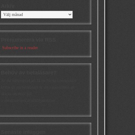
Arkiv
Arkiv
Prenumerera via RSS
Subscribe in a reader
Behov av betaläsare?
Är du intresserad att få en första konstruktiv
kritik av en betaläsare är du välkommen att
skicka ett mail till
a.abrahamsson[at]alkb[punkt]se
Senaste inläggen