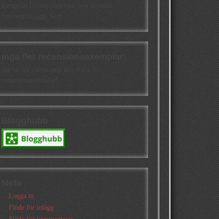
kategorin Cisions topplista över svenska
litteraturbloggar. Kul!
Inga fler recensionsexemplar!
Jag tar för närvarande inte emot fler
recensionsexemplar!
Blogghubb
Meta
Logga in
Flöde för inlägg