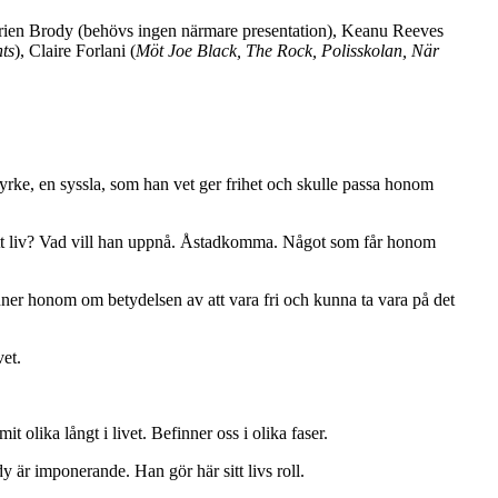
m Adrien Brody (behövs ingen närmare presentation), Keanu Reeves
ts
), Claire Forlani (
Möt Joe Black, The Rock, Polisskolan
, När
rke, en syssla, som han vet ger frihet och skulle passa honom
d sitt liv? Vad vill han uppnå. Åstadkomma. Något som får honom
nner honom om betydelsen av att vara fri och kunna ta vara på det
et.
 olika långt i livet. Befinner oss i olika faser.
är imponerande. Han gör här sitt livs roll.