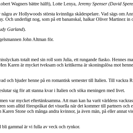
Robert Wagners bättre hälft), Lotte Lenya,
Jeremy Spenser (David Spens
är några av Hollywoods största kvinnliga skådespelare. Vad sägs om Ann
. Och underligt nog, som på ett bananskal, halkar Oliver Martinez in 
Judy Garland
).
gelsmannen John Altman för.
sslyckats totalt med sin roll som Julia, ett rungande fiasko. Hennes 
. Men Karen är mycket tveksam och kritikerna är skoningslösa mot henne,
ad och bjuder henne på en romantisk semester till Italien. Till vackra 
slutar sig för att stanna kvar i Italien och söka meningen med livet.
men var mycket eftertänksamma. Att man kan ha varit världens vackraste 
n som alltid förespråkat det visuella när det kommer till partners och en
om Karen Stone och många andra kvinnor, ja även män, på eller annat vis 
jäl bli gammal är vi fulla av veck och rynkor.