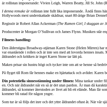
är rollistan imponerande: Vivien Leigh, Warren Beatty, Jill St. John (
I denna remake är
rollistan inte fullt lika imponerande. Ändå finns h
Hollywoods mest underskattade skådisar, snart 80-årige Brian Dennehy
Regissör är Robert Allan Ackerman (
The Ramen Girl, I skuggan av 
Producenter är Morgan O’Sullivan och James Flynn. Musiken står en
Filmens handling:
Den ålderstigna Broadway-stjärnan Karen Stone (Helen Mirren) har mi
var enastående i rollen och är inte sen med att lovorda hennes insats
åldrandet och kritiken är inget Karen Stone tar lätt på.
Maken prisar sin hustru högt och tycker inte om att se henne så bedröv
På flyget till Rom får hennes make en hjärtattack och avlider. Karen be
Din potentiella sinnesstämning under filmen:
Mina tankar under fil
en. Och när åldrandet når en så är det utan pardon. Är man då karaktäre
åldrandet, så kommer återstoden av livet att bli ett elände. Man får s
kommer bli ratad för någon yngre.
Som tur är så följs det inre och det yttre åldrandet oftast åt. När vår s