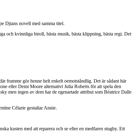
ppe Djians novell med samma titel.
a och kvinnliga biroll, bästa musik, bästa klippning, bästa regi. Det
är framme gör henne helt enkelt oemotståndlig. Det är sådant här
tone eller Demi Moore alternativt Julia Roberts för att spela den
isky men ingen av dem har de egenartade attribut som Béatrice Dalle
tine Célarie gestaltar Annie.
anska kusten med att reparera och se efter en medfaren stugby. Ett