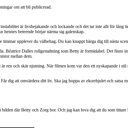
pningar om att bli publicerad.
nstabilitet är livsbejakande och lockande och det tar inte allt för lång ti
 hur hennes beteende börjar närma sig galenskap.
tre timmar upplever du välbehag. Du kan knappt bärga dig till nästa scen
da. Béatrice Dalles rollgestaltning som Betty är formidabel. Det finns i
nistor mellan dem.
t är ren och skär njutning. När filmen kom var den ett nyskapande i sti
Får dig att omvärdera ditt liv. Ska jag hoppa av ekorrhjulet och satsa me
på bilden där Betty och Zorg bor. Och jag kan lova dig att du som titta