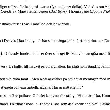
n diger rollista för budgetslantarna (fyra miljoner dollar). Vad sägs o
 Rounders
), Marg Helgenberger (
Bad Boys
), Thomas Jane (
Boogie Nigh
konstnärskretsar i San Fransisco och New York.
 i Denver. Han är ung och har som många andra författardrömmar. Ett y
örjar Cassady fundera allt mer över sitt eget liv. Vad vill han göra me
s). De håller till mycket på biljardhallen. En plats som ständigt påmi
 hon ska bilda familj. Men Neal är osäker på om det är meningen med liv
styngda och existentiella sådana. Hur är mitt eget liv?
 som förespråkare. Och det kan vara förståeligt. Vi alla är olika. Kommit
ktärer. Flerdimensionella. Thomas Jane som den vacklande Neal Cassady 