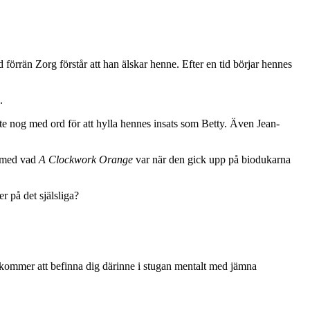
d förrän Zorg förstår att han älskar henne. Efter en tid börjar hennes
.
nte nog med ord för att hylla hennes insats som Betty. Även Jean-
l med vad
A Clockwork Orange
var när den gick upp på biodukarna
r på det själsliga?
re kommer att befinna dig därinne i stugan mentalt med jämna