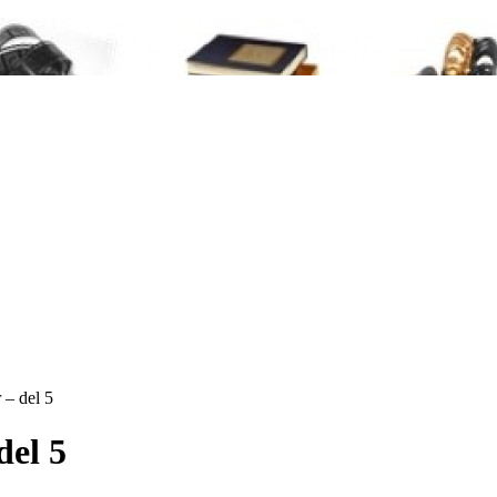
 – del 5
del 5