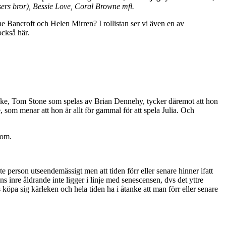
ers bror), Bessie Love, Coral Browne mfl.
e Bancroft och Helen Mirren? I rollistan ser vi även en av
också här.
make, Tom Stone som spelas av Brian Dennehy, tycker däremot att hon
 som menar att hon är allt för gammal för att spela Julia. Och
Rom.
person utseendemässigt men att tiden förr eller senare hinner ifatt
s inre åldrande inte ligger i linje med senescensen, dvs det yttre
köpa sig kärleken och hela tiden ha i åtanke att man förr eller senare