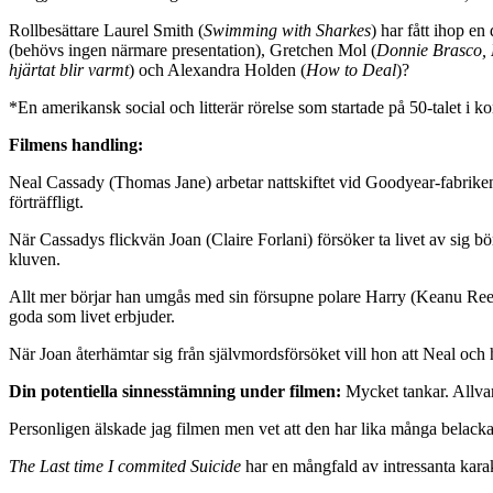
Rollbesättare Laurel Smith (
Swimming with Sharkes
) har fått ihop e
(behövs ingen närmare presentation), Gretchen Mol (
Donnie Brasco,
hjärtat blir varmt
) och Alexandra Holden (
How to Deal
)?
*En amerikansk social och litterär rörelse som startade på 50-talet i 
Filmens handling:
Neal Cassady (Thomas Jane) arbetar nattskiftet vid Goodyear-fabriken
förträffligt.
När Cassadys flickvän Joan (Claire Forlani) försöker ta livet av sig b
kluven.
Allt mer börjar han umgås med sin försupne polare Harry (Keanu Reeve
goda som livet erbjuder.
När Joan återhämtar sig från självmordsförsöket vill hon att Neal och
Din potentiella sinnesstämning under filmen:
Mycket tankar. Allvar
Personligen älskade jag filmen men vet att den har lika många belackare
The Last time I commited Suicide
har en mångfald av intressanta kara