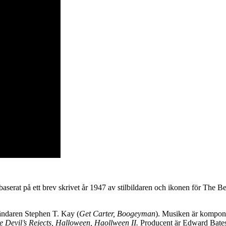
baserat på ett brev skrivet år 1947 av stilbildaren och ikonen för The B
ändaren Stephen T. Kay (
Get Carter,
Boogeyman
). Musiken är kompon
e Devil’s Rejects,
Halloween, Haollween II.
Producent är Edward Bate