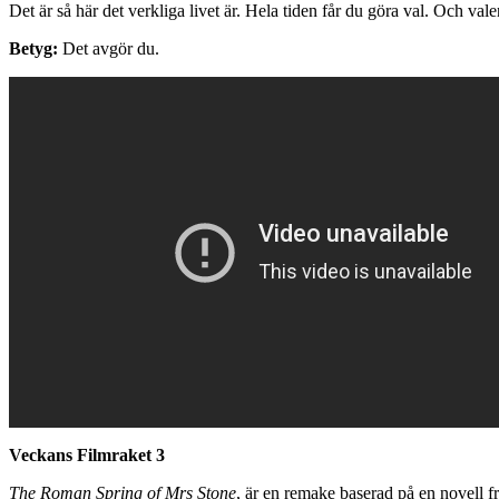
Det är så här det verkliga livet är. Hela tiden får du göra val. Och valen 
Betyg:
Det avgör du.
Veckans Filmraket 3
The Roman Spring of Mrs Stone
, är en remake baserad på en novell 