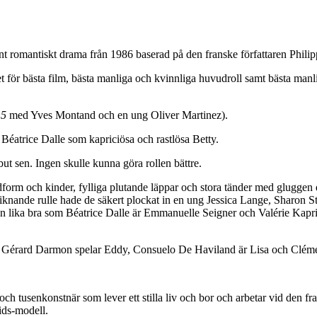
elönt romantiskt drama från 1986 baserad på den franske författaren Phili
för bästa film, bästa manliga och kvinnliga huvudroll samt bästa manlig
 5
med Yves Montand och en ung Oliver Martinez).
 Béatrice Dalle som kapriciösa och rastlösa Betty.
ut sen. Ingen skulle kunna göra rollen bättre.
orm och kinder, fylliga plutande läppar och stora tänder med gluggen d
 liknande rulle hade de säkert plockat in en ung Jessica Lange, Sharon S
en lika bra som Béatrice Dalle är Emmanuelle Seigner och Valérie Kapr
. Gérard Darmon spelar Eddy, Consuelo De Haviland är Lisa och Clémen
och tusenkonstnär som lever ett stilla liv och bor och arbetar vid den fr
tids-modell.