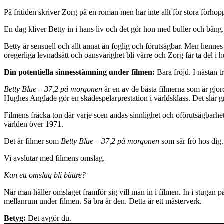
På fritiden skriver Zorg på en roman men har inte allt för stora förhop
En dag kliver Betty in i hans liv och det gör hon med buller och bång.
Betty är sensuell och allt annat än foglig och förutsägbar. Men hennes i
oregerliga levnadsätt och oansvarighet bli värre och Zorg får ta del i
Din potentiella sinnesstämning under filmen:
Bara fröjd. I nästan 
Betty Blue – 37,2 på morgonen
är en av de bästa filmerna som är gjor
Hughes Anglade gör en skådespelarprestation i världsklass. Det slår g
Filmens fräcka ton där varje scen andas sinnlighet och oförutsägbarhe
världen över 1971.
Det är filmer som
Betty Blue – 37,2 på morgonen
som sår frö hos dig. 
Vi avslutar med filmens omslag.
Kan ett omslag bli bättre?
När man håller omslaget framför sig vill man in i filmen. In i stugan 
mellanrum under filmen. Så bra är den. Detta är ett mästerverk.
Betyg:
Det avgör du.