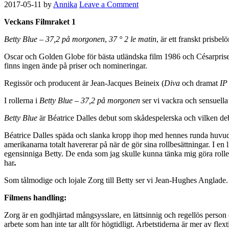
2017-05-11
by
Annika
Leave a Comment
Veckans Filmraket 1
Betty Blue – 37,2 på morgonen
,
37 ° 2 le matin
, är ett franskt prisb
Oscar och Golden Globe för bästa utländska film 1986 och Césarpriset 
finns ingen ände på priser och nomineringar.
Regissör och producent är Jean-Jacques Beineix (
Diva
och dramat
IP
I rollerna i
Betty Blue – 37,2 på morgonen
ser vi vackra och sensuella
Betty Blue
är Béatrice Dalles debut som skådespelerska och vilken deb
Béatrice Dalles späda och slanka kropp ihop med hennes runda huvudf
amerikanarna totalt havererar på när de gör sina rollbesättningar. I en
egensinniga Betty. De enda som jag skulle kunna tänka mig göra roll
har
.
Som tålmodige och lojale Zorg till Betty ser vi Jean-Hughes Anglade
Filmens handling:
Zorg är en godhjärtad mångsysslare, en lättsinnig och regellös person 
arbete som han inte tar allt för högtidligt. Arbetstiderna är mer av flex