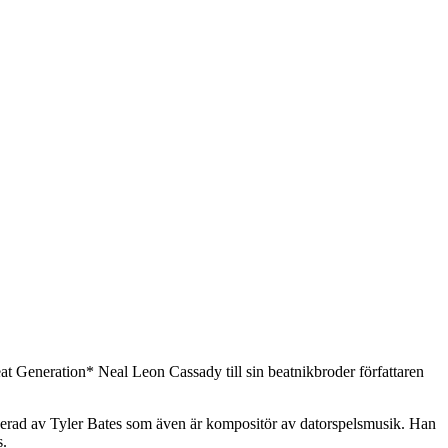
eat Generation* Neal Leon Cassady till sin beatnikbroder författaren
erad av Tyler Bates som även är kompositör av datorspelsmusik. Han
s.