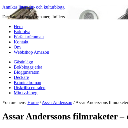
Annikas litteratur- och kulturblogg
Deckare, kriminalromaner, thrillers
Hem
Boktolva
Författarfemman
Kontakt
Om
Webbshop Amazon
Gästinlägg
Bokbloggsjerka
Bloggmaraton
Deckare
Kriminalroman
Utskriftscentralen
Min tv-blogg
You are here:
Home
/
Assar Andersson
/
Assar Anderssons filmraketer
Assar Anderssons filmraketer – 