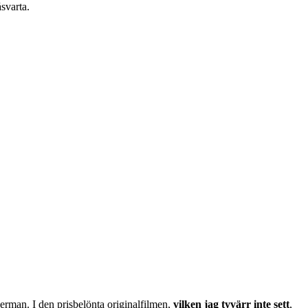
åsvarta.
erman. I den prisbelönta originalfilmen,
vilken jag tyvärr inte sett
,