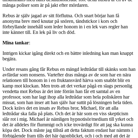
många poliser som är på jakt efter mördaren.
Rebus är själv jagad av sitt förflutna. Och snart börjar han få
anonyma brev med knutar på snören, tändstickor i kors och
förbryllande innehåll som leder honom in i en lek vars regler han
inte känner till. En lek på liv och död.
Mina tankar
:
Intrigen kickar igång direkt och en bättre inledning kan man knappt
begära.
Under resans gång får Rebus en mängd ledtrådar till skänks som han
avfärdar som nonsens. Vartefter dras många av de som har en nära
relationen till honom in i en fruktansvärd härva som snabbt blir en
kamp mot klockan. Men trots att det verkar pågå en slags personlig
vendetta mot Rebus är det inte förrän han får ett samtal av en
professor, som har lagt ihop alla ledtrådar som hela poliskåren har
missat, som han inser att han själv har suttit på lösningen hela tiden.
Dock krävs det en insats av Rebus bror, Michael, för att alla
ledtrådar ska falla på plats. Och det är här som en viss skepticism
slår rot i mig. Michael är nämligen hypnotisör/medium till yrket och
det är alldeles för flummigt och icke trovärdigt för att jag ska kunna
köpa det. Dock måste jag tillstå att detta faktum endast har nämnts i
förbigående fram tills det här ögonblicket, och i och med att det är