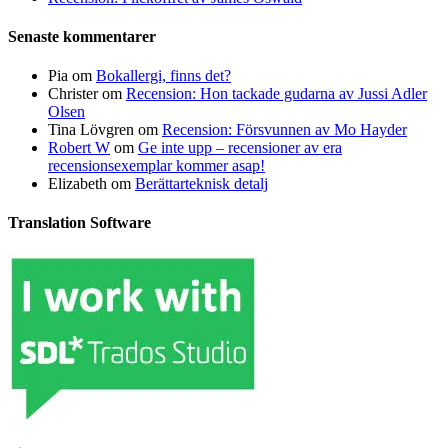
Senaste kommentarer
Pia
om
Bokallergi, finns det?
Christer
om
Recension: Hon tackade gudarna av Jussi Adler
Olsen
Tina Lövgren
om
Recension: Försvunnen av Mo Hayder
Robert W
om
Ge inte upp – recensioner av era
recensionsexemplar kommer asap!
Elizabeth
om
Berättarteknisk detalj
Translation Software