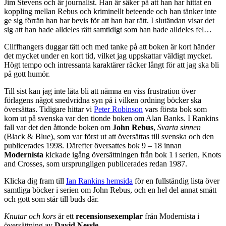
Jim Stevens och är journalist. Han är säker på att han har hittat en
koppling mellan Rebus och kriminellt beteende och han tänker inte
ge sig förrän han har bevis för att han har rätt. I slutändan visar det
sig att han hade alldeles rätt samtidigt som han hade alldeles fel…
Cliffhangers duggar tätt och med tanke på att boken är kort händer
det mycket under en kort tid, vilket jag uppskattar väldigt mycket.
Högt tempo och intressanta karaktärer räcker långt för att jag ska bli
på gott humör.
Till sist kan jag inte låta bli att nämna en viss frustration över
förlagens något snedvridna syn på i vilken ordning böcker ska
översättas. Tidigare hittar vi
Peter Robinson
vars första bok som
kom ut på svenska var den tionde boken om Alan Banks. I Rankins
fall var det den åttonde boken om
John Rebus
,
Svarta sinnen
(Black & Blue), som var först ut att översättas till svenska och den
publicerades 1998. Därefter översattes bok 9 – 18 innan
Modernista
kickade igång översättningen från bok 1 i serien, Knots
and Crosses, som ursprungligen publicerades redan 1987.
Klicka dig fram till
Ian Rankins hemsida
för en fullständig lista över
samtliga böcker i serien om John Rebus, och en hel del annat smått
och gott som står till buds där.
Knutar och kors
är ett
recensionsexemplar
från Modernista i
översättning av
David Nessle