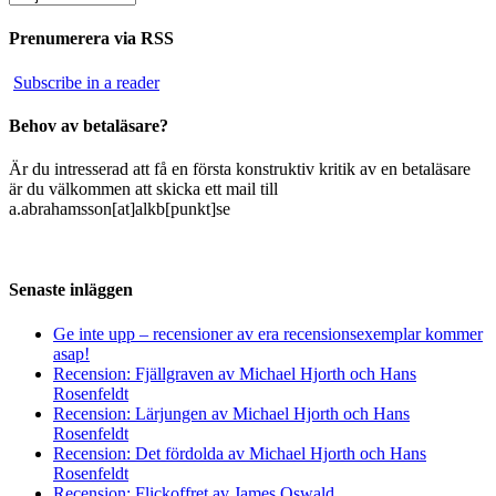
Prenumerera via RSS
Subscribe in a reader
Behov av betaläsare?
Är du intresserad att få en första konstruktiv kritik av en betaläsare
är du välkommen att skicka ett mail till
a.abrahamsson[at]alkb[punkt]se
Senaste inläggen
Ge inte upp – recensioner av era recensionsexemplar kommer
asap!
Recension: Fjällgraven av Michael Hjorth och Hans
Rosenfeldt
Recension: Lärjungen av Michael Hjorth och Hans
Rosenfeldt
Recension: Det fördolda av Michael Hjorth och Hans
Rosenfeldt
Recension: Flickoffret av James Oswald