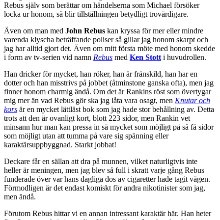
Rebus själv som berättar om händelserna som Michael försöker
locka ur honom, så blir tillställningen betydligt trovärdigare.
Även om man med
John Rebus
kan kryssa för mer eller mindre
varenda klyscha beträffande poliser så gillar jag honom skarpt och
jag har alltid gjort det. Även om mitt första möte med honom skedde
i form av tv-serien vid namn
Rebus
med
Ken Stott
i huvudrollen.
Han dricker för mycket, han röker, han är frånskild, han har en
dotter och han misstrivs på jobbet (åtminstone ganska ofta), men jag
finner honom charmig ändå. Om det är Rankins röst som övertygar
mig mer än vad Rebus gör ska jag låta vara osagt, men
Knutar och
kors
är en mycket lättläst bok som jag hade stor behållning av. Detta
trots att den är ovanligt kort, blott 223 sidor, men Rankin vet
minsann hur man kan pressa in så mycket som möjligt på så få sidor
som möjligt utan att tumma på vare sig spänning eller
karaktärsuppbyggnad. Starkt jobbat!
Deckare får en sällan att dra på munnen, vilket naturligtvis inte
heller är meningen, men jag blev så full i skratt varje gång Rebus
funderade över var hans dagliga dos av cigaretter hade tagit vägen.
Förmodligen är det endast komiskt för andra nikotinister som jag,
men ändå.
Förutom Rebus hittar vi en annan intressant karaktär här. Han heter