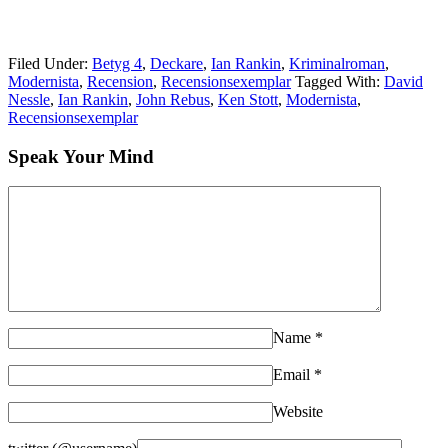
Filed Under:
Betyg 4
,
Deckare
,
Ian Rankin
,
Kriminalroman
,
Modernista
,
Recension
,
Recensionsexemplar
Tagged With:
David
Nessle
,
Ian Rankin
,
John Rebus
,
Ken Stott
,
Modernista
,
Recensionsexemplar
Speak Your Mind
Name
*
Email
*
Website