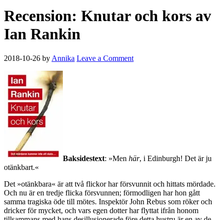
Recension: Knutar och kors av
Ian Rankin
2018-10-26
by
Annika
Leave a Comment
Baksidestext
: »Men
här
, i Edinburgh! Det är ju
otänkbart.«
Det »otänkbara« är att två flickor har försvunnit och hittats mördade.
Och nu är en tredje flicka försvunnen; förmodligen har hon gått
samma tragiska öde till mötes. Inspektör John Rebus som röker och
dricker för mycket, och vars egen dotter har flyttat ifrån honom
tillsammans med hans desillusionerade före detta hustru är en av de