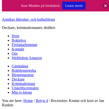
Iron Maiden på bioduken
Learn more
Annikas litteratur- och kulturblogg
Deckare, kriminalromaner, thrillers
Hem
Boktolva
Författarfemman
Kontakt
Om
Webbshop Amazon
Gästinlägg
Bokbloggsjerka
Bloggmaraton
Deckare
Kriminalroman
Utskriftscentralen
Min tv-blogg
You are here:
Home
/
Betyg 4
/
Recension: Knutar och kors av Ian
Rankin