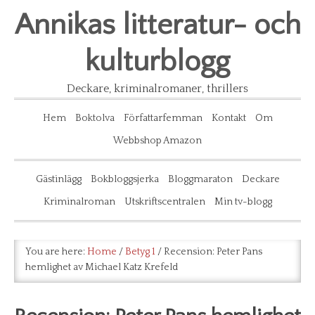
Annikas litteratur- och
kulturblogg
Deckare, kriminalromaner, thrillers
Hem
Boktolva
Författarfemman
Kontakt
Om
Webbshop Amazon
Gästinlägg
Bokbloggsjerka
Bloggmaraton
Deckare
Kriminalroman
Utskriftscentralen
Min tv-blogg
You are here:
Home
/
Betyg 1
/
Recension: Peter Pans
hemlighet av Michael Katz Krefeld