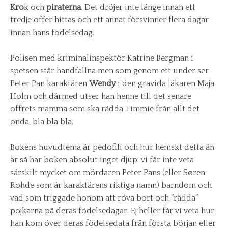
Kro
k och
piraterna
. Det dröjer inte länge innan ett
tredje offer hittas och ett annat försvinner flera dagar
innan hans födelsedag.
Polisen med kriminalinspektör Katrine Bergman i
spetsen står handfallna men som genom ett under ser
Peter Pan karaktären
Wendy
i den gravida läkaren Maja
Holm och därmed utser han henne till det senare
offrets mamma som ska rädda Timmie från allt det
onda, bla bla bla.
Bokens huvudtema är pedofili och hur hemskt detta än
är så har boken absolut inget djup: vi får inte veta
särskilt mycket om mördaren Peter Pans (eller Søren
Rohde som är karaktärens riktiga namn) barndom och
vad som triggade honom att röva bort och ”rädda”
pojkarna på deras födelsedagar. Ej heller får vi veta hur
han kom över deras födelsedata från första början eller