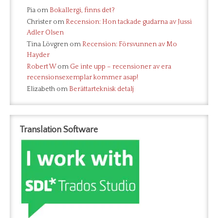
Pia
om
Bokallergi, finns det?
Christer
om
Recension: Hon tackade gudarna av Jussi
Adler Olsen
Tina Lövgren
om
Recension: Försvunnen av Mo
Hayder
Robert W
om
Ge inte upp – recensioner av era
recensionsexemplar kommer asap!
Elizabeth
om
Berättarteknisk detalj
Translation Software