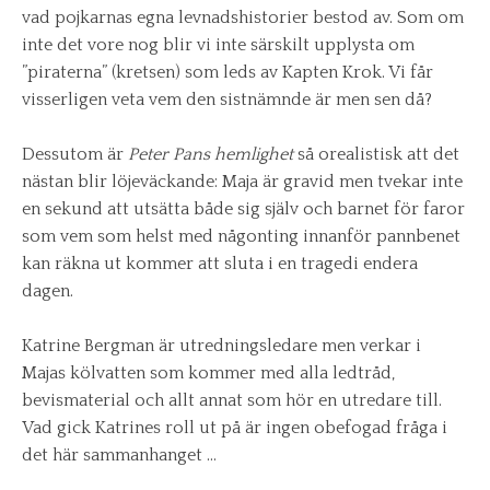
vad pojkarnas egna levnadshistorier bestod av. Som om
inte det vore nog blir vi inte särskilt upplysta om
”piraterna” (kretsen) som leds av Kapten Krok. Vi får
visserligen veta vem den sistnämnde är men sen då?
Dessutom är
Peter Pans hemlighet
så orealistisk att det
nästan blir löjeväckande: Maja är gravid men tvekar inte
en sekund att utsätta både sig själv och barnet för faror
som vem som helst med någonting innanför pannbenet
kan räkna ut kommer att sluta i en tragedi endera
dagen.
Katrine Bergman är utredningsledare men verkar i
Majas kölvatten som kommer med alla ledtråd,
bevismaterial och allt annat som hör en utredare till.
Vad gick Katrines roll ut på är ingen obefogad fråga i
det här sammanhanget …