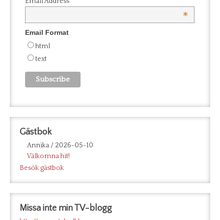
Email Address
*
Email Format
html
text
Gästbok
Annika
/
2026-05-10
Välkomna hit!
Besök gästbok
Missa inte min TV-blogg