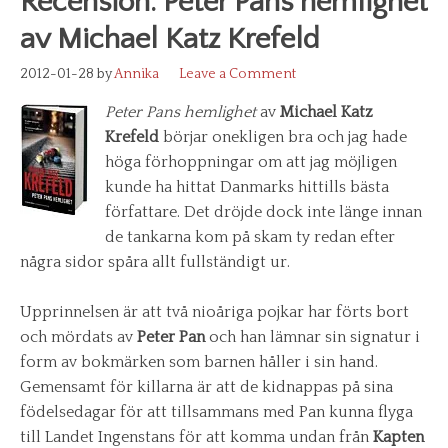
Recension: Peter Pans hemlighet
av Michael Katz Krefeld
2012-01-28
by
Annika
Leave a Comment
Peter Pans hemlighet
av
Michael Katz
Krefeld
börjar onekligen bra och jag hade
höga förhoppningar om att jag möjligen
kunde ha hittat Danmarks hittills bästa
författare. Det dröjde dock inte länge innan
de tankarna kom på skam ty redan efter
några sidor spåra allt fullständigt ur.
Upprinnelsen är att två nioåriga pojkar har förts bort
och mördats av
Peter Pan
och han lämnar sin signatur i
form av bokmärken som barnen håller i sin hand.
Gemensamt för killarna är att de kidnappas på sina
födelsedagar för att tillsammans med Pan kunna flyga
till Landet Ingenstans för att komma undan från
Kapten