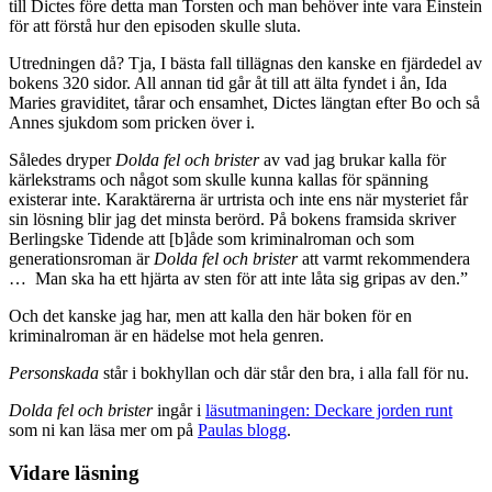
till Dictes före detta man Torsten och man behöver inte vara Einstein
för att förstå hur den episoden skulle sluta.
Utredningen då? Tja, I bästa fall tillägnas den kanske en fjärdedel av
bokens 320 sidor. All annan tid går åt till att älta fyndet i ån, Ida
Maries graviditet, tårar och ensamhet, Dictes längtan efter Bo och så
Annes sjukdom som pricken över i.
Således dryper
Dolda fel och brister
av vad jag brukar kalla för
kärlekstrams och något som skulle kunna kallas för spänning
existerar inte. Karaktärerna är urtrista och inte ens när mysteriet får
sin lösning blir jag det minsta berörd. På bokens framsida skriver
Berlingske Tidende att [b]åde som kriminalroman och som
generationsroman är
Dolda fel och brister
att varmt rekommendera
… Man ska ha ett hjärta av sten för att inte låta sig gripas av den.”
Och det kanske jag har, men att kalla den här boken för en
kriminalroman är en hädelse mot hela genren.
Personskada
står i bokhyllan och där står den bra, i alla fall för nu.
Dolda fel och brister
ingår i
läsutmaningen: Deckare jorden runt
som ni kan läsa mer om på
Paulas blogg
.
Vidare läsning