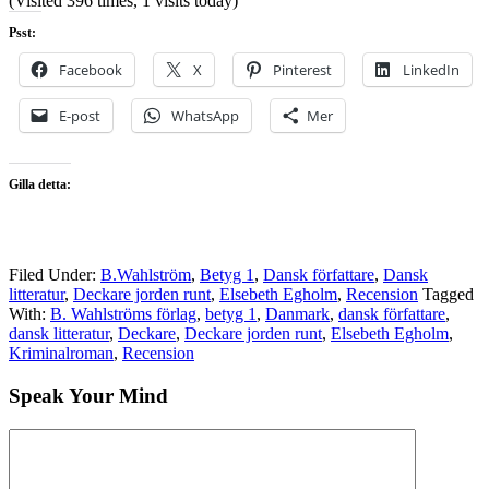
(Visited 396 times, 1 visits today)
Psst:
Facebook
X
Pinterest
LinkedIn
E-post
WhatsApp
Mer
Gilla detta:
Filed Under:
B.Wahlström
,
Betyg 1
,
Dansk författare
,
Dansk
litteratur
,
Deckare jorden runt
,
Elsebeth Egholm
,
Recension
Tagged
With:
B. Wahlströms förlag
,
betyg 1
,
Danmark
,
dansk författare
,
dansk litteratur
,
Deckare
,
Deckare jorden runt
,
Elsebeth Egholm
,
Kriminalroman
,
Recension
Speak Your Mind