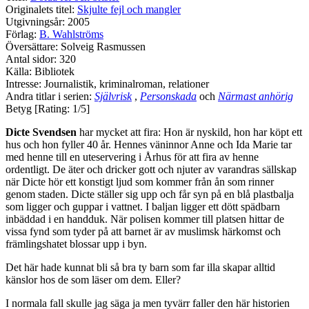
Originalets titel:
Skjulte fejl och mangler
Utgivningsår: 2005
Förlag:
B. Wahlströms
Översättare: Solveig Rasmussen
Antal sidor: 320
Källa: Bibliotek
Intresse: Journalistik, kriminalroman, relationer
Andra titlar i serien:
Självrisk
,
Personskada
och
Närmast anhörig
Betyg [Rating: 1/5]
Dicte Svendsen
har mycket att fira: Hon är nyskild, hon har köpt ett
hus och hon fyller 40 år. Hennes väninnor Anne och Ida Marie tar
med henne till en uteservering i Århus för att fira av henne
ordentligt. De äter och dricker gott och njuter av varandras sällskap
när Dicte hör ett konstigt ljud som kommer från ån som rinner
genom staden. Dicte ställer sig upp och får syn på en blå plastbalja
som ligger och guppar i vattnet. I baljan ligger ett dött spädbarn
inbäddad i en handduk. När polisen kommer till platsen hittar de
vissa fynd som tyder på att barnet är av muslimsk härkomst och
främlingshatet blossar upp i byn.
Det här hade kunnat bli så bra ty barn som far illa skapar alltid
känslor hos de som läser om dem. Eller?
I normala fall skulle jag säga ja men tyvärr faller den här historien