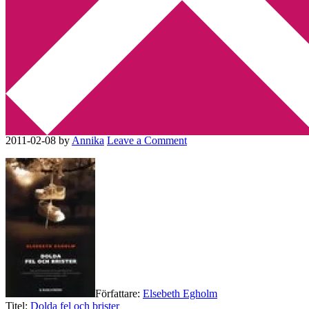
Min tv-blogg
You are here:
Home
/
B.Wahlström
/
Recension: Dolda fel och
brister av Elsebeth Egholm
Recension: Dolda fel och
brister av Elsebeth Egholm
2011-02-08
by
Annika
Leave a Comment
Författare:
Elsebeth Egholm
Titel:
Dolda fel och brister