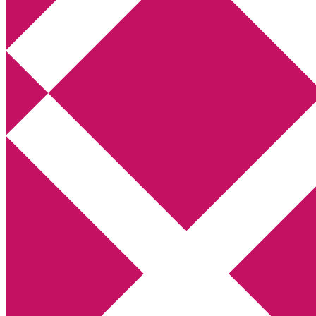
Annikas litteratur- och kulturblogg
Deckare, kriminalromaner, thrillers
Hem
Boktolva
Författarfemman
Kontakt
Om
Webbshop Amazon
Gästinlägg
Bokbloggsjerka
Bloggmaraton
Deckare
Kriminalroman
Utskriftscentralen