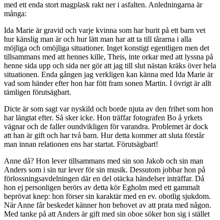
med ett enda stort magplask rakt ner i asfalten. Anledningarna är
många:
Ida Marie är gravid och varje kvinna som har burit på ett barn vet
hur känslig man är och hur lätt man har att ta till tårarna i alla
möjliga och omöjliga situationer. Inget konstigt egentligen men det
tillsammans med att hennes kille, Theis, inte orkar med att lyssna på
henne sida upp och sida ner gör att jag till slut nästan kräks över hela
situationen. Enda gången jag verkligen kan känna med Ida Marie är
vad som händer efter hon har fött fram sonen Martin. I övrigt är allt
tämligen förutsägbart.
Dicte är som sagt var nyskild och borde njuta av den frihet som hon
har längtat efter. Så sker icke. Hon träffar fotografen Bo å yrkets
vägnar och de faller oundvikligen för varandra. Problemet är dock
att han är gift och har två barn. Hur detta kommer att sluta förstår
man innan relationen ens har startat. Förutsägbart!
Anne då? Hon lever tillsammans med sin son Jakob och sin man
Anders som i sin tur lever för sin musik. Dessutom jobbar hon på
förlossningsavdelningen där en del otäcka händelser inträffar. Då
hon ej personligen berörs av detta kör Egholm med ett gammalt
beprövat knep: hon förser sin karaktär med en ev. obotlig sjukdom.
När Anne får beskedet känner hon behovet av att prata med någon.
Med tanke på att Anders är gift med sin oboe söker hon sig i stället