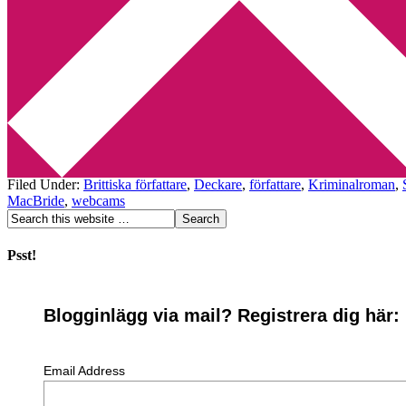
Min tv-blogg
You are here:
Home
/
Archives for Aberdeen
Stuart MacBride: The Write-ist
2009-07-19
by
Annika
Leave a Comment
Jag har precis börjat läsa Stuart MacBrides bok Kall som granit. Det jag
Filed Under:
Brittiska författare
,
Deckare
,
författare
,
Kriminalroman
,
MacBride
,
webcams
Psst!
Blogginlägg via mail? Registrera dig här:
Email Address