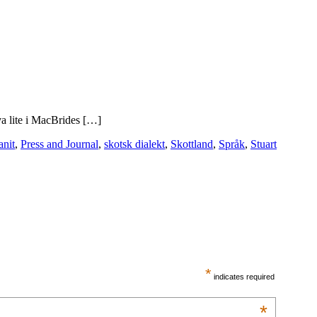
äva lite i MacBrides […]
anit
,
Press and Journal
,
skotsk dialekt
,
Skottland
,
Språk
,
Stuart
*
indicates required
*