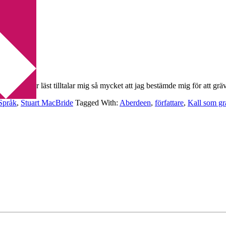
 hittills har läst tilltalar mig så mycket att jag bestämde mig för att gr
Språk
,
Stuart MacBride
Tagged With:
Aberdeen
,
författare
,
Kall som gr