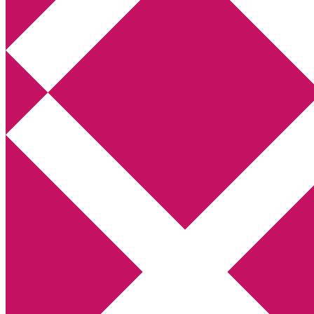
Annikas litteratur- och kulturblogg
Deckare, kriminalromaner, thrillers
Hem
Boktolva
Författarfemman
Kontakt
Om
Webbshop Amazon
Gästinlägg
Bokbloggsjerka
Bloggmaraton
Deckare
Kriminalroman
Utskriftscentralen