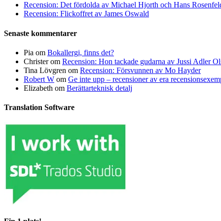
Recension: Det fördolda av Michael Hjorth och Hans Rosenfel
Recension: Flickoffret av James Oswald
Senaste kommentarer
Pia
om
Bokallergi, finns det?
Christer
om
Recension: Hon tackade gudarna av Jussi Adler Ol
Tina Lövgren
om
Recension: Försvunnen av Mo Hayder
Robert W
om
Ge inte upp – recensioner av era recensionsexe
Elizabeth
om
Berättarteknisk detalj
Translation Software