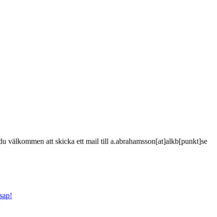
är du välkommen att skicka ett mail till a.abrahamsson[at]alkb[punkt]se
sap!