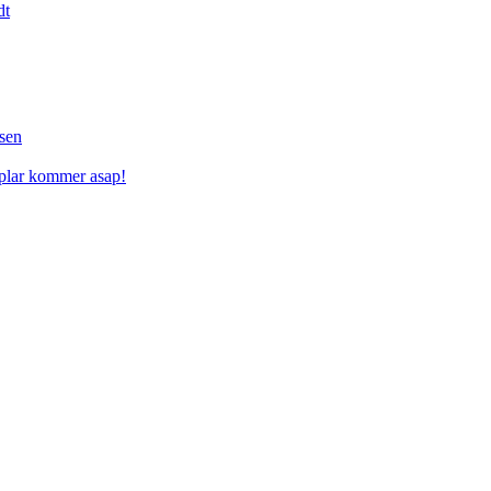
dt
sen
mplar kommer asap!