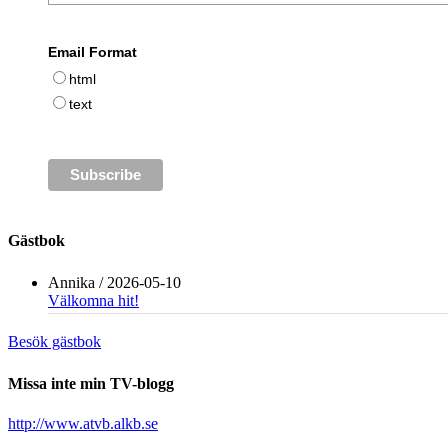
Email Format
html
text
Gästbok
Annika
/
2026-05-10
Välkomna hit!
Besök gästbok
Missa inte min TV-blogg
http://www.atvb.alkb.se