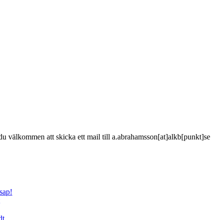
är du välkommen att skicka ett mail till a.abrahamsson[at]alkb[punkt]se
sap!
dt