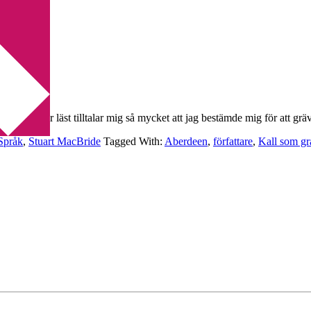
 hittills har läst tilltalar mig så mycket att jag bestämde mig för att gr
Språk
,
Stuart MacBride
Tagged With:
Aberdeen
,
författare
,
Kall som gr