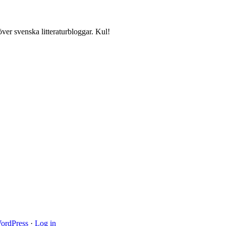
över svenska litteraturbloggar. Kul!
ordPress
·
Log in