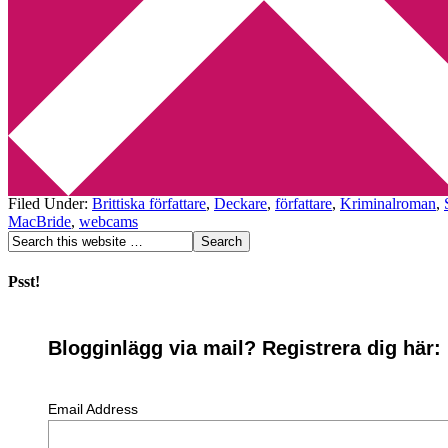
Min tv-blogg
You are here:
Home
/
Archives for Skottland
Stuart MacBride: The Write-ist
2009-07-19
by
Annika
Leave a Comment
Jag har precis börjat läsa Stuart MacBrides bok Kall som granit. Det jag
Filed Under:
Brittiska författare
,
Deckare
,
författare
,
Kriminalroman
,
MacBride
,
webcams
Psst!
Blogginlägg via mail? Registrera dig här:
Email Address