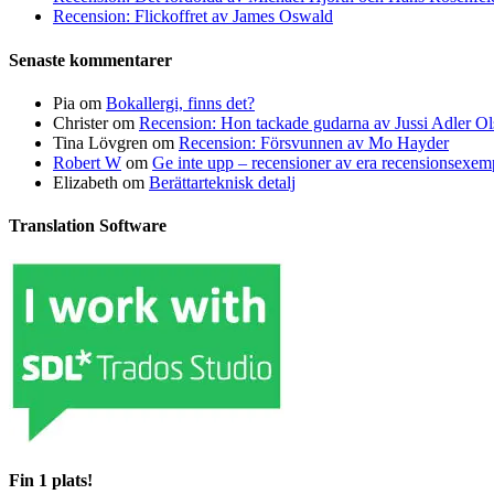
Recension: Flickoffret av James Oswald
Senaste kommentarer
Pia
om
Bokallergi, finns det?
Christer
om
Recension: Hon tackade gudarna av Jussi Adler Ol
Tina Lövgren
om
Recension: Försvunnen av Mo Hayder
Robert W
om
Ge inte upp – recensioner av era recensionsexe
Elizabeth
om
Berättarteknisk detalj
Translation Software
Fin 1 plats!