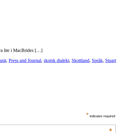
äva lite i MacBrides […]
anit
,
Press and Journal
,
skotsk dialekt
,
Skottland
,
Språk
,
Stuart
*
indicates required
*