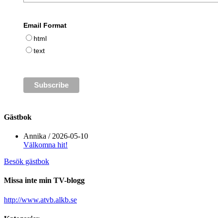
Email Format
html
text
Gästbok
Annika
/
2026-05-10
Välkomna hit!
Besök gästbok
Missa inte min TV-blogg
http://www.atvb.alkb.se