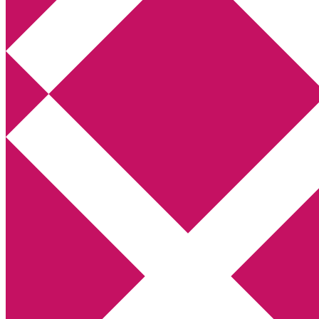
Annikas litteratur- och kulturblogg
Deckare, kriminalromaner, thrillers
Hem
Boktolva
Författarfemman
Kontakt
Om
Webbshop Amazon
Gästinlägg
Bokbloggsjerka
Bloggmaraton
Deckare
Kriminalroman
Utskriftscentralen