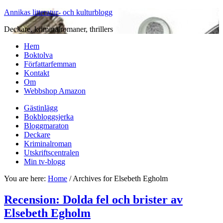
Annikas litteratur- och kulturblogg
Deckare, kriminalromaner, thrillers
Hem
Boktolva
Författarfemman
Kontakt
Om
Webbshop Amazon
Gästinlägg
Bokbloggsjerka
Bloggmaraton
Deckare
Kriminalroman
Utskriftscentralen
Min tv-blogg
You are here:
Home
/
Archives for Elsebeth Egholm
Recension: Dolda fel och brister av
Elsebeth Egholm