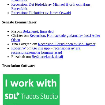
Rosenfeldt
Recension: Det fördolda av Michael Hjorth och Hans
Rosenfeldt
Recension: Flickoffret av James Oswald
Senaste kommentarer
Pia
om
Bokallergi, finns det?
Christer
om
Recension: Hon tackade gudarna av Jussi Adler
Olsen
Tina Lövgren
om
Recension: Försvunnen av Mo Hayder
Robert W
om
Ge inte upp – recensioner av era
recensionsexemplar kommer asap!
Elizabeth
om
Berättarteknisk detalj
Translation Software