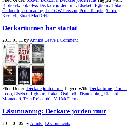
Filed Under:
böcker
,
Boktolva
,
Deckare jorden runt
Tagged With:
Bibliotek
,
boktolva
,
Deckare jorden runt
,
Elsebeth Egholm
,
Håkan
Östlundh
,
läsutmaning
,
Leif GW Persson
,
Peter Temple
,
Simon
Kernick
,
Stuart MacBride
Deckarturnén har startat
2011-01-11
by
Annika
Leave a Comment
Filed Under:
Deckare jorden runt
Tagged With:
Deckarturné
,
Donna
Leon
,
Elsebeth Egholm
,
Håkan Östlundh
,
läsutmaning
,
Richard
Montanari
,
Tom Rob smith
,
Val McDermd
Läsutmaning: Deckare jorden runt
2011-01-05
by
Annika
12 Comments