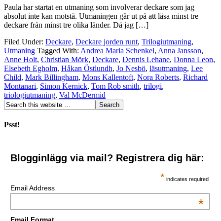
Paula har startat en utmaning som involverar deckare som jag
absolut inte kan motstå. Utmaningen går ut på att läsa minst tre
deckare från minst tre olika länder. Då jag […]
Filed Under:
Deckare
,
Deckare jorden runt
,
Trilogiutmaning
,
Utmaning
Tagged With:
Andrea Maria Schenkel
,
Anna Jansson
,
Anne Holt
,
Christian Mörk
,
Deckare
,
Dennis Lehane
,
Donna Leon
,
Elsebeth Egholm
,
Håkan Östlundh
,
Jo Nesbö
,
läsutmaning
,
Lee
Child
,
Mark Billingham
,
Mons Kallentoft
,
Nora Roberts
,
Richard
Montanari
,
Simon Kernick
,
Tom Rob smith
,
trilogi
,
triologiutmaning
,
Val McDermid
Psst!
Blogginlägg via mail? Registrera dig här:
*
indicates required
Email Address
*
Email Format