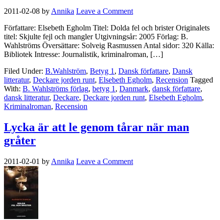
2011-02-08
by
Annika
Leave a Comment
Författare: Elsebeth Egholm Titel: Dolda fel och brister Originalets
titel: Skjulte fejl och mangler Utgivningsår: 2005 Förlag: B.
Wahlströms Översättare: Solveig Rasmussen Antal sidor: 320 Källa:
Bibliotek Intresse: Journalistik, kriminalroman, […]
Filed Under:
B.Wahlström
,
Betyg 1
,
Dansk författare
,
Dansk
litteratur
,
Deckare jorden runt
,
Elsebeth Egholm
,
Recension
Tagged
With:
B. Wahlströms förlag
,
betyg 1
,
Danmark
,
dansk författare
,
dansk litteratur
,
Deckare
,
Deckare jorden runt
,
Elsebeth Egholm
,
Kriminalroman
,
Recension
Lycka är att le genom tårar när man
gråter
2011-02-01
by
Annika
Leave a Comment