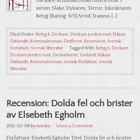
Deckare, kriminalroman Andra titlar i
serien: Släke, Dykaren, Terror, Inkräktaren
Betyg [Rating: 4/5] Arvid Traneus […]
Filed Under:
Betyg 4
,
Deckare
,
Deckare jorden runt
,
Håkan
Östlundh
,
Kriminalroman
,
Ordfront
,
Recension
,
Svensk
författare
,
Svensk litteratur
Tagged With:
Betyg 4
,
Deckare
,
Deckare jorden runt
,
Deckarturné
,
Gotland
,
Håkan
Östlundh
,
Kriminalroman
,
svensk författare
,
svensk
litteratur
Recension: Dolda fel och brister
av Elsebeth Egholm
2011-02-08
by
Annika
Leave a Comment
Författare: Elsebeth Egholm Titel: Dolda fel och brister