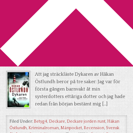
You are here:
Home
/
Archives for Deckare jorden runt
Recension: Dykaren av Håkan
Östlundh
2011-07-18
by
Annika
4 Comments
Att jag sträckläste Dykaren av Håkan
Östlundh beror på tre saker: Jag var för
första gången barnvakt åt min
systerdotters ettåriga dotter och jag hade
redan från början bestämt mig […]
Filed Under:
Betyg 4
,
Deckare
,
Deckare jorden runt
,
Håkan
Östlundh
,
Kriminalroman
,
Månpocket
,
Recension
,
Svensk