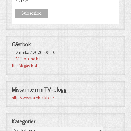
text
Gästbok
Annika
/
2026-05-10
Välkomna hit!
Besök gästbok
Missa inte min TV-blogg
http://www.atvb.alkb.se
Kategorier
Kategorier