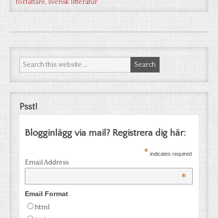
författare
,
svensk litteratur
Psst!
Blogginlägg via mail? Registrera dig här:
*
indicates required
Email Address
*
Email Format
html