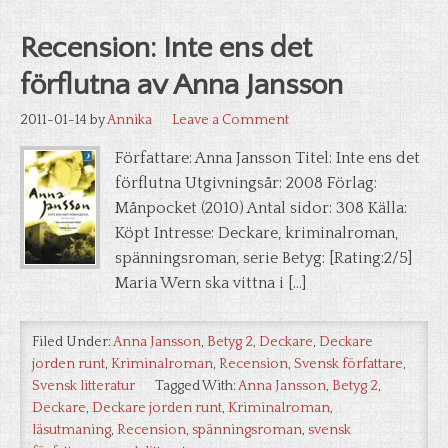
Recension: Inte ens det
förflutna av Anna Jansson
2011-01-14
by
Annika
Leave a Comment
Författare: Anna Jansson Titel: Inte ens det
förflutna Utgivningsår: 2008 Förlag:
Månpocket (2010) Antal sidor: 308 Källa:
Köpt Intresse: Deckare, kriminalroman,
spänningsroman, serie Betyg: [Rating:2/5]
Maria Wern ska vittna i […]
Filed Under:
Anna Jansson
,
Betyg 2
,
Deckare
,
Deckare
jorden runt
,
Kriminalroman
,
Recension
,
Svensk författare
,
Svensk litteratur
Tagged With:
Anna Jansson
,
Betyg 2
,
Deckare
,
Deckare jorden runt
,
Kriminalroman
,
läsutmaning
,
Recension
,
spänningsroman
,
svensk