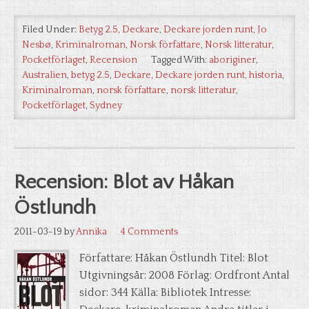
Filed Under:
Betyg 2.5
,
Deckare
,
Deckare jorden runt
,
Jo
Nesbø
,
Kriminalroman
,
Norsk författare
,
Norsk litteratur
,
Pocketförlaget
,
Recension
Tagged With:
aboriginer
,
Australien
,
betyg 2.5
,
Deckare
,
Deckare jorden runt
,
historia
,
Kriminalroman
,
norsk författare
,
norsk litteratur
,
Pocketförlaget
,
Sydney
Recension: Blot av Håkan
Östlundh
2011-03-19
by
Annika
4 Comments
Författare: Håkan Östlundh Titel: Blot
Utgivningsår: 2008 Förlag: Ordfront Antal
sidor: 344 Källa: Bibliotek Intresse: