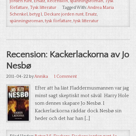
jorden runt
,
Ersatz
,
Recension
,
spänningsroman
,
Tysk
författare
,
Tysk litteratur
Tagged With:
Andrea Maria
Schenkel
,
betyg 1
,
Deckare jorden runt
,
Ersatz
,
spänningsroman
,
tysk författare
,
tysk litteratur
Recension: Kackerlackorna av Jo
Nesbø
2011-04-22
by
Annika
1 Comment
Efter att ha läst Fladdermusmannen var jag
minst sagt skeptiskt mot såväl Harry Hole
som dennes skapare Jo Nesbø. I
Kackerlackorna räddar dock Nesbø sin
heder och det har han […]