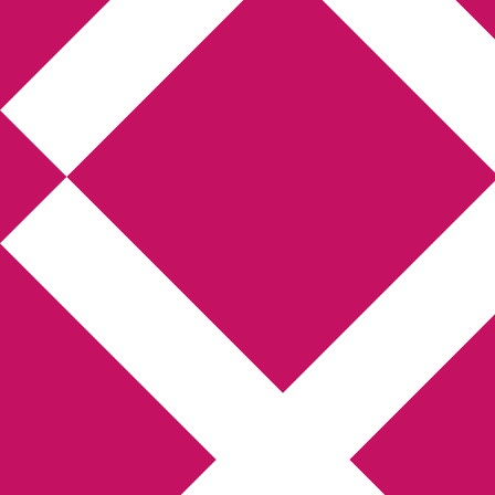
Annikas litteratur- och
kulturblogg
Deckare, kriminalromaner, thrillers
Hem
Boktolva
Författarfemman
Kontakt
Om
Webbshop Amazon
Gästinlägg
Bokbloggsjerka
Bloggmaraton
Deckare
Kriminalroman
Utskriftscentralen
Min tv-blogg