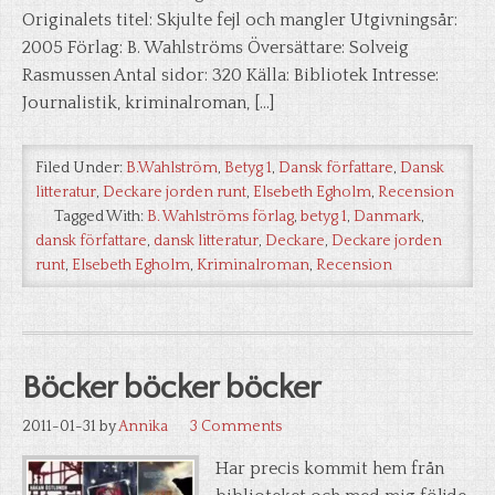
Originalets titel: Skjulte fejl och mangler Utgivningsår:
2005 Förlag: B. Wahlströms Översättare: Solveig
Rasmussen Antal sidor: 320 Källa: Bibliotek Intresse:
Journalistik, kriminalroman, […]
Filed Under:
B.Wahlström
,
Betyg 1
,
Dansk författare
,
Dansk
litteratur
,
Deckare jorden runt
,
Elsebeth Egholm
,
Recension
Tagged With:
B. Wahlströms förlag
,
betyg 1
,
Danmark
,
dansk författare
,
dansk litteratur
,
Deckare
,
Deckare jorden
runt
,
Elsebeth Egholm
,
Kriminalroman
,
Recension
Böcker böcker böcker
2011-01-31
by
Annika
3 Comments
Har precis kommit hem från