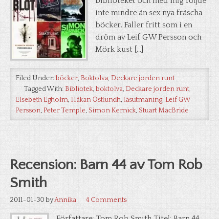
biblioteket och med mig följde
inte mindre än sex nya fräscha
böcker. Faller fritt som i en
dröm av Leif GW Persson och
Mörk kust […]
Filed Under:
böcker
,
Boktolva
,
Deckare jorden runt
Tagged With:
Bibliotek
,
boktolva
,
Deckare jorden runt
,
Elsebeth Egholm
,
Håkan Östlundh
,
läsutmaning
,
Leif GW
Persson
,
Peter Temple
,
Simon Kernick
,
Stuart MacBride
Recension: Barn 44 av Tom Rob
Smith
2011-01-30
by
Annika
4 Comments
Författare: Tom Rob Smith Titel: Barn 44