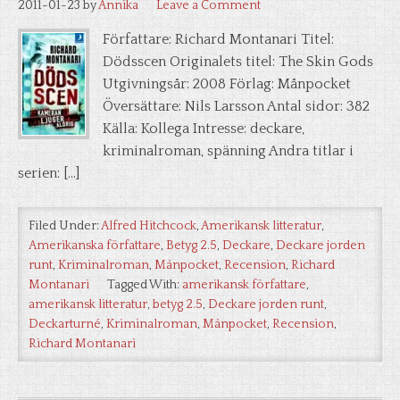
2011-01-23
by
Annika
Leave a Comment
Författare: Richard Montanari Titel:
Dödsscen Originalets titel: The Skin Gods
Utgivningsår: 2008 Förlag: Månpocket
Översättare: Nils Larsson Antal sidor: 382
Källa: Kollega Intresse: deckare,
kriminalroman, spänning Andra titlar i
serien: […]
Filed Under:
Alfred Hitchcock
,
Amerikansk litteratur
,
Amerikanska författare
,
Betyg 2.5
,
Deckare
,
Deckare jorden
runt
,
Kriminalroman
,
Månpocket
,
Recension
,
Richard
Montanari
Tagged With:
amerikansk författare
,
amerikansk litteratur
,
betyg 2.5
,
Deckare jorden runt
,
Deckarturné
,
Kriminalroman
,
Månpocket
,
Recension
,
Richard Montanari