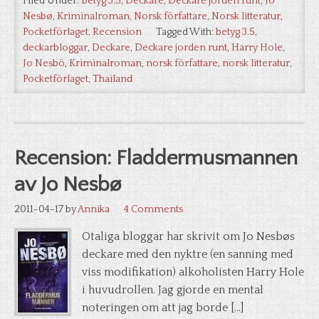
Filed Under:
Betyg 3.5
,
Deckare
,
Deckare jorden runt
,
Jo
Nesbø
,
Kriminalroman
,
Norsk författare
,
Norsk litteratur
,
Pocketförlaget
,
Recension
Tagged With:
betyg 3.5
,
deckarbloggar
,
Deckare
,
Deckare jorden runt
,
Harry Hole
,
Jo Nesbö
,
Kriminalroman
,
norsk författare
,
norsk litteratur
,
Pocketförlaget
,
Thailand
Recension: Fladdermusmannen
av Jo Nesbø
2011-04-17
by
Annika
4 Comments
Otaliga bloggar har skrivit om Jo Nesbøs
deckare med den nyktre (en sanning med
viss modifikation) alkoholisten Harry Hole
i huvudrollen. Jag gjorde en mental
noteringen om att jag borde […]