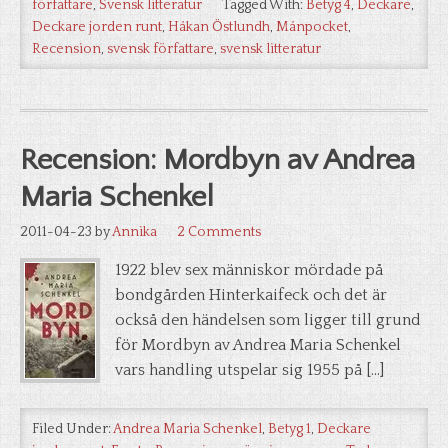
författare
,
Svensk litteratur
Tagged With:
Betyg 4
,
Deckare
,
Deckare jorden runt
,
Håkan Östlundh
,
Månpocket
,
Recension
,
svensk författare
,
svensk litteratur
Recension: Mordbyn av Andrea
Maria Schenkel
2011-04-23
by
Annika
2 Comments
1922 blev sex människor mördade på
bondgården Hinterkaifeck och det är
också den händelsen som ligger till grund
för Mordbyn av Andrea Maria Schenkel
vars handling utspelar sig 1955 på […]
Filed Under:
Andrea Maria Schenkel
,
Betyg 1
,
Deckare