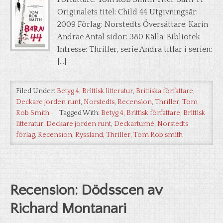
Originalets titel: Child 44 Utgivningsår:
2009 Förlag: Norstedts Översättare: Karin
Andrae Antal sidor: 380 Källa: Bibliotek
Intresse: Thriller, serie Andra titlar i serien:
[…]
Filed Under:
Betyg 4
,
Brittisk litteratur
,
Brittiska författare
,
Deckare jorden runt
,
Norstedts
,
Recension
,
Thriller
,
Tom
Rob Smith
Tagged With:
Betyg 4
,
Brittisk författare
,
Brittisk
litteratur
,
Deckare jorden runt
,
Deckarturné
,
Norstedts
förlag
,
Recension
,
Ryssland
,
Thriller
,
Tom Rob smith
Recension: Dödsscen av
Richard Montanari