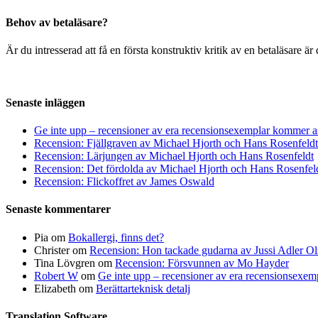
Behov av betaläsare?
Är du intresserad att få en första konstruktiv kritik av en betaläsare 
Senaste inläggen
Ge inte upp – recensioner av era recensionsexemplar kommer a
Recension: Fjällgraven av Michael Hjorth och Hans Rosenfeldt
Recension: Lärjungen av Michael Hjorth och Hans Rosenfeldt
Recension: Det fördolda av Michael Hjorth och Hans Rosenfel
Recension: Flickoffret av James Oswald
Senaste kommentarer
Pia
om
Bokallergi, finns det?
Christer
om
Recension: Hon tackade gudarna av Jussi Adler Ol
Tina Lövgren
om
Recension: Försvunnen av Mo Hayder
Robert W
om
Ge inte upp – recensioner av era recensionsexe
Elizabeth
om
Berättarteknisk detalj
Translation Software