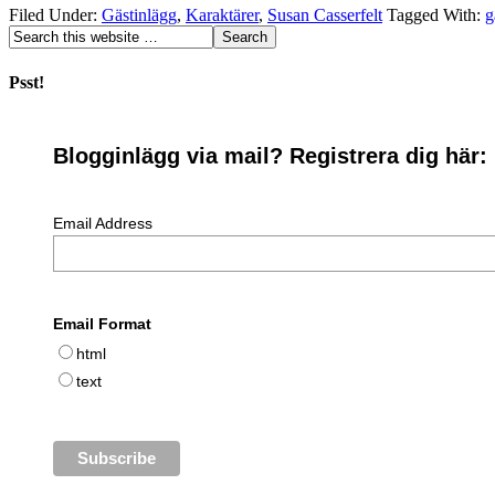
Filed Under:
Gästinlägg
,
Karaktärer
,
Susan Casserfelt
Tagged With:
g
Psst!
Blogginlägg via mail? Registrera dig här:
Email Address
Email Format
html
text