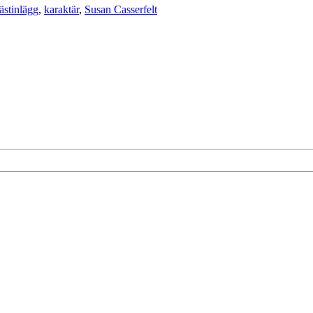
ästinlägg
,
karaktär
,
Susan Casserfelt