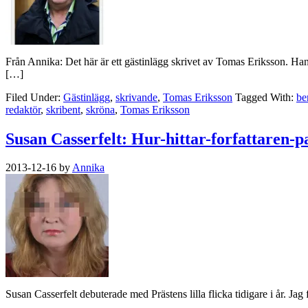
Från Annika: Det här är ett gästinlägg skrivet av Tomas Eriksson. Ha
[…]
Filed Under:
Gästinlägg
,
skrivande
,
Tomas Eriksson
Tagged With:
be
redaktör
,
skribent
,
skröna
,
Tomas Eriksson
Susan Casserfelt: Hur-hittar-forfattaren-
2013-12-16
by
Annika
Susan Casserfelt debuterade med Prästens lilla flicka tidigare i år. Jag