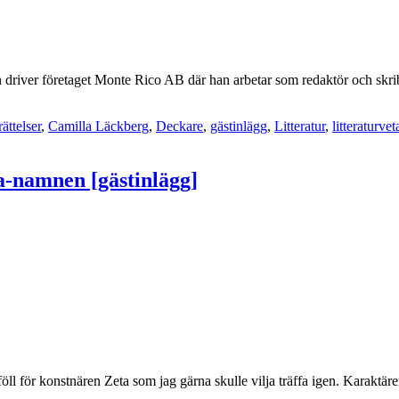
n driver företaget Monte Rico AB där han arbetar som redaktör och skr
rättelser
,
Camilla Läckberg
,
Deckare
,
gästinlägg
,
Litteratur
,
litteraturvet
pa-namnen [gästinlägg]
 föll för konstnären Zeta som jag gärna skulle vilja träffa igen. Karaktä