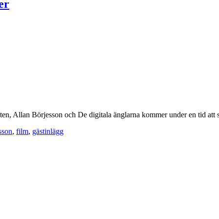
er
Jakten, Allan Börjesson och De digitala änglarna kommer under en tid att
sson
,
film
,
gästinlägg