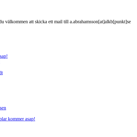
är du välkommen att skicka ett mail till a.abrahamsson[at]alkb[punkt]se
sap!
dt
sen
mplar kommer asap!