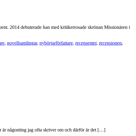
ibent. 2014 debuterade han med kritikerrosade skrönan Missionären i
are
,
novellsamlingar
,
nybörjarförfattare
,
recensenter
,
recensionen
,
rer är någonting jag ofta skriver om och därför är det […]