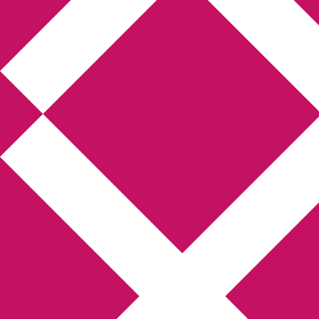
Annikas litteratur- och
kulturblogg
Deckare, kriminalromaner, thrillers
Hem
Boktolva
Författarfemman
Kontakt
Om
Webbshop Amazon
Gästinlägg
Bokbloggsjerka
Bloggmaraton
Deckare
Kriminalroman
Utskriftscentralen
Min tv-blogg