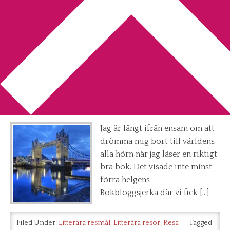
You are here:
Home
/
Archives for Hogwarts
Vem mer vill åka på en resa i
litteraturens tecken?
2013-10-14
by
Annika
2 Comments
Jag är långt ifrån ensam om att
drömma mig bort till världens
alla hörn när jag läser en riktigt
bra bok. Det visade inte minst
förra helgens
Bokbloggsjerka där vi fick […]
Filed Under:
Litterära resmål
,
Litterära resor
,
Resa
Tagged