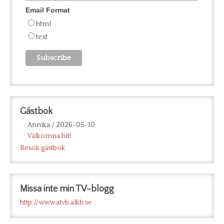
Email Format
html
text
Gästbok
Annika
/
2026-05-10
Välkomna hit!
Besök gästbok
Missa inte min TV-blogg
http://www.atvb.alkb.se