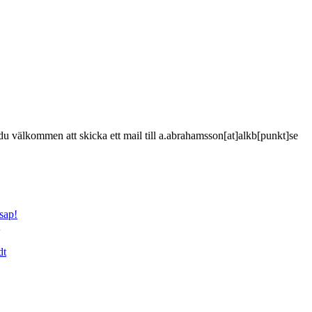
är du välkommen att skicka ett mail till a.abrahamsson[at]alkb[punkt]se
sap!
dt