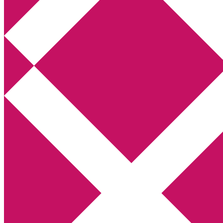
Annikas litteratur- och kulturblogg
Deckare, kriminalromaner, thrillers
Hem
Boktolva
Författarfemman
Kontakt
Om
Webbshop Amazon
Gästinlägg
Bokbloggsjerka
Bloggmaraton
Deckare
Kriminalroman
Utskriftscentralen