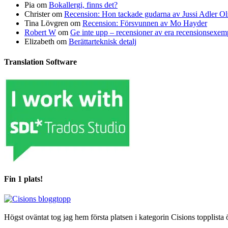
Pia
om
Bokallergi, finns det?
Christer
om
Recension: Hon tackade gudarna av Jussi Adler Ol
Tina Lövgren
om
Recension: Försvunnen av Mo Hayder
Robert W
om
Ge inte upp – recensioner av era recensionsexe
Elizabeth
om
Berättarteknisk detalj
Translation Software
Fin 1 plats!
Högst oväntat tog jag hem första platsen i kategorin Cisions topplista 