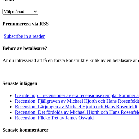
Arkiv
Prenumerera via RSS
Subscribe in a reader
Behov av betaläsare?
Är du intresserad att få en första konstruktiv kritik av en betaläsare 
Senaste inläggen
Ge inte upp – recensioner av era recensionsexemplar kommer a
Recension: Fjällgraven av Michael Hjorth och Hans Rosenfeldt
Recension: Lärjungen av Michael Hjorth och Hans Rosenfeldt
Recension: Det fördolda av Michael Hjorth och Hans Rosenfel
Recension: Flickoffret av James Oswald
Senaste kommentarer