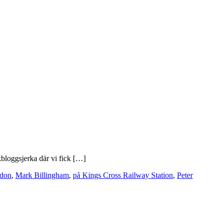
okbloggsjerka där vi fick […]
don
,
Mark Billingham
,
på Kings Cross Railway Station
,
Peter