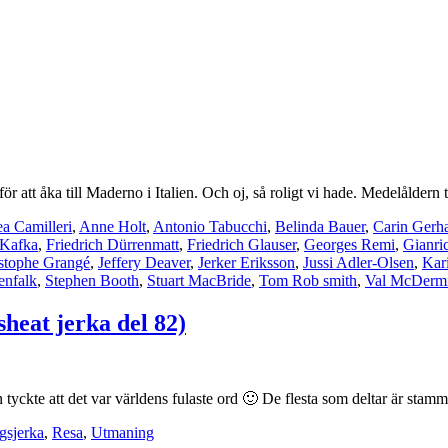
r att åka till Maderno i Italien. Och oj, så roligt vi hade. Medelåldern
a Camilleri
,
Anne Holt
,
Antonio Tabucchi
,
Belinda Bauer
,
Carin Gerh
 Kafka
,
Friedrich Dürrenmatt
,
Friedrich Glauser
,
Georges Remi
,
Gianri
stophe Grangé
,
Jeffery Deaver
,
Jerker Eriksson
,
Jussi Adler-Olsen
,
Kar
enfalk
,
Stephen Booth
,
Stuart MacBride
,
Tom Rob smith
,
Val McDerm
sheat jerka del 82)
 tyckte att det var världens fulaste ord 🙂 De flesta som deltar är stam
gsjerka
,
Resa
,
Utmaning