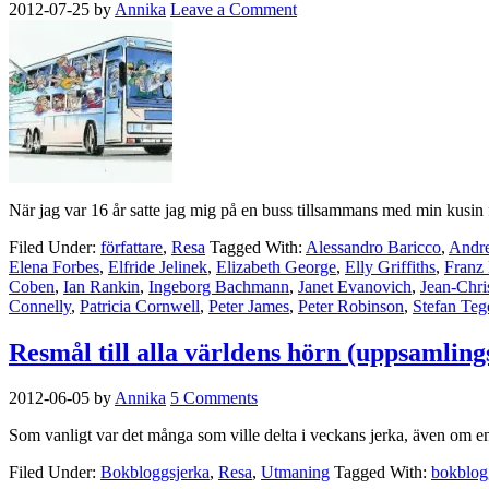
2012-07-25
by
Annika
Leave a Comment
När jag var 16 år satte jag mig på en buss tillsammans med min kusin fö
Filed Under:
författare
,
Resa
Tagged With:
Alessandro Baricco
,
Andre
Elena Forbes
,
Elfride Jelinek
,
Elizabeth George
,
Elly Griffiths
,
Franz
Coben
,
Ian Rankin
,
Ingeborg Bachmann
,
Janet Evanovich
,
Jean-Chri
Connelly
,
Patricia Cornwell
,
Peter James
,
Peter Robinson
,
Stefan Teg
Resmål till alla världens hörn (uppsamling
2012-06-05
by
Annika
5 Comments
Som vanligt var det många som ville delta i veckans jerka, även om en
Filed Under:
Bokbloggsjerka
,
Resa
,
Utmaning
Tagged With:
bokblog