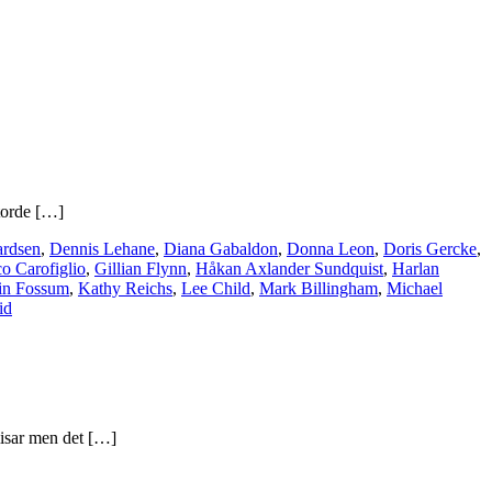
 torde […]
ardsen
,
Dennis Lehane
,
Diana Gabaldon
,
Donna Leon
,
Doris Gercke
,
co Carofiglio
,
Gillian Flynn
,
Håkan Axlander Sundquist
,
Harlan
in Fossum
,
Kathy Reichs
,
Lee Child
,
Mark Billingham
,
Michael
id
misar men det […]