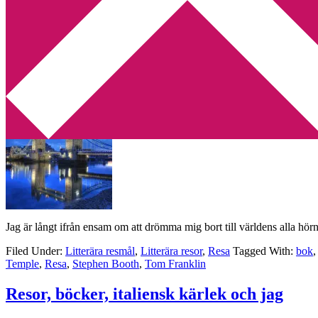
Min tv-blogg
You are here:
Home
/
Archives for Resa
Vem mer vill åka på en resa i litteraturens
2013-10-14
by
Annika
2 Comments
Jag är långt ifrån ensam om att drömma mig bort till världens alla hörn
Filed Under:
Litterära resmål
,
Litterära resor
,
Resa
Tagged With:
bok
Temple
,
Resa
,
Stephen Booth
,
Tom Franklin
Resor, böcker, italiensk kärlek och jag