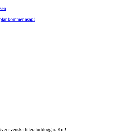
sen
mplar kommer asap!
över svenska litteraturbloggar. Kul!