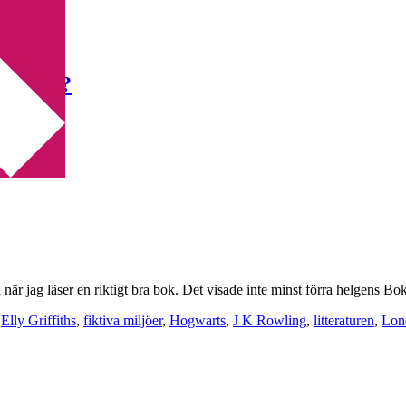
 tecken?
 när jag läser en riktigt bra bok. Det visade inte minst förra helgens B
,
Elly Griffiths
,
fiktiva miljöer
,
Hogwarts
,
J K Rowling
,
litteraturen
,
Lon