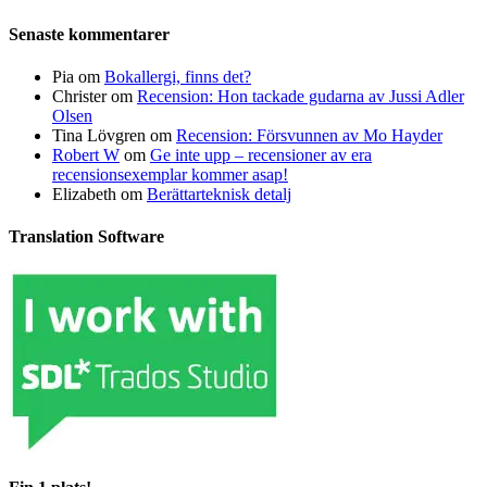
Senaste kommentarer
Pia
om
Bokallergi, finns det?
Christer
om
Recension: Hon tackade gudarna av Jussi Adler
Olsen
Tina Lövgren
om
Recension: Försvunnen av Mo Hayder
Robert W
om
Ge inte upp – recensioner av era
recensionsexemplar kommer asap!
Elizabeth
om
Berättarteknisk detalj
Translation Software