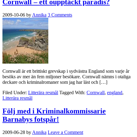
Cornwall – ett oupptäckt paradis?
2009-10-06
by
Annika
3 Comments
Cornwall är ett brittiskt grevskap i sydvästra England som varje år
besöks av mer än fem miljoner besökare. Cornwall nämns i otaliga
deckare och kriminalromaner som jag har läst och […]
Filed Under:
Litterära resmål
Tagged With:
Cornwall
,
england
,
Litterära resmål
Följ med i Kriminalkommissarie
Barnabys fotspår!
2009-06-28
by
Annika
Leave a Comment