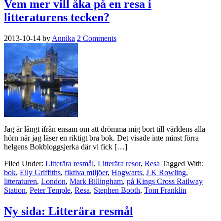
Vem mer vill åka på en resa i
litteraturens tecken?
2013-10-14
by
Annika
2 Comments
Jag är långt ifrån ensam om att drömma mig bort till världens alla
hörn när jag läser en riktigt bra bok. Det visade inte minst förra
helgens Bokbloggsjerka där vi fick […]
Filed Under:
Litterära resmål
,
Litterära resor
,
Resa
Tagged With:
bok
,
Elly Griffiths
,
fiktiva miljöer
,
Hogwarts
,
J K Rowling
,
litteraturen
,
London
,
Mark Billingham
,
på Kings Cross Railway
Station
,
Peter Temple
,
Resa
,
Stephen Booth
,
Tom Franklin
Ny sida: Litterära resmål