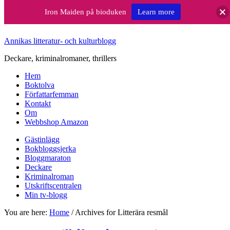
Iron Maiden på bioduken
Learn more
Annikas litteratur- och kulturblogg
Deckare, kriminalromaner, thrillers
Hem
Boktolva
Författarfemman
Kontakt
Om
Webbshop Amazon
Gästinlägg
Bokbloggsjerka
Bloggmaraton
Deckare
Kriminalroman
Utskriftscentralen
Min tv-blogg
You are here:
Home
/
Archives for Litterära resmål