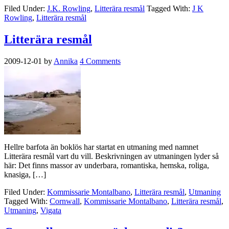
Filed Under:
J.K. Rowling
,
Litterära resmål
Tagged With:
J K
Rowling
,
Litterära resmål
Litterära resmål
2009-12-01
by
Annika
4 Comments
Hellre barfota än boklös har startat en utmaning med namnet
Litterära resmål vart du vill. Beskrivningen av utmaningen lyder så
här: Det finns massor av underbara, romantiska, hemska, roliga,
knasiga, […]
Filed Under:
Kommissarie Montalbano
,
Litterära resmål
,
Utmaning
Tagged With:
Cornwall
,
Kommissarie Montalbano
,
Litterära resmål
,
Utmaning
,
Vigata