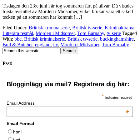
Tisdagen den 23:e juni i år tog sommaren fart på allvar. Då visades
första avsnittet av Morden i Midsomer, vilket brukar vara ett säkert
tecken på att sommaren har kommit […]
Filed Under:
Brittisk kriminalserie
,
Brittisk tv-serie
,
Kriminaldrama
,
Litterära resmål
,
Morden i Midsomer
,
Tom Barnaby
,
tv-serie
Tagged
With:
bbc
,
Brittisk kriminalserie
,
Brittisk tv-serie
,
buckinghamshire
,
Bull & Butcher
,
england
,
itv
,
Morden i Midsomer
,
Tom Barnaby
Psst!
Blogginlägg via mail? Registrera dig här:
*
indicates required
Email Address
*
Email Format
html
text