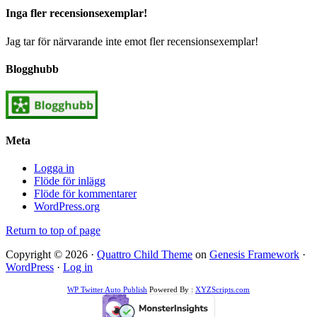
Inga fler recensionsexemplar!
Jag tar för närvarande inte emot fler recensionsexemplar!
Blogghubb
Meta
Logga in
Flöde för inlägg
Flöde för kommentarer
WordPress.org
Return to top of page
Copyright © 2026 ·
Quattro Child Theme
on
Genesis Framework
·
WordPress
·
Log in
WP Twitter Auto Publish
Powered By :
XYZScripts.com