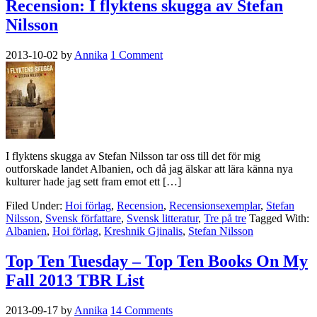
Recension: I flyktens skugga av Stefan
Nilsson
2013-10-02
by
Annika
1 Comment
I flyktens skugga av Stefan Nilsson tar oss till det för mig
outforskade landet Albanien, och då jag älskar att lära känna nya
kulturer hade jag sett fram emot ett […]
Filed Under:
Hoi förlag
,
Recension
,
Recensionsexemplar
,
Stefan
Nilsson
,
Svensk författare
,
Svensk litteratur
,
Tre på tre
Tagged With:
Albanien
,
Hoi förlag
,
Kreshnik Gjinalis
,
Stefan Nilsson
Top Ten Tuesday – Top Ten Books On My
Fall 2013 TBR List
2013-09-17
by
Annika
14 Comments