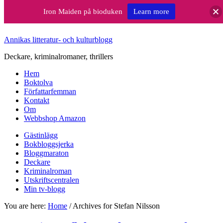
Iron Maiden på bioduken
Learn more
Annikas litteratur- och kulturblogg
Deckare, kriminalromaner, thrillers
Hem
Boktolva
Författarfemman
Kontakt
Om
Webbshop Amazon
Gästinlägg
Bokbloggsjerka
Bloggmaraton
Deckare
Kriminalroman
Utskriftscentralen
Min tv-blogg
You are here:
Home
/
Archives for Stefan Nilsson