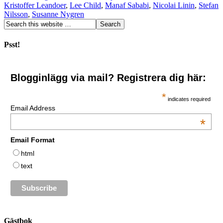
Kristoffer Leandoer
,
Lee Child
,
Manaf Sababi
,
Nicolai Linin
,
Stefan
Nilsson
,
Susanne Nygren
Psst!
Blogginlägg via mail? Registrera dig här:
*
indicates required
Email Address
*
Email Format
html
text
Gästbok