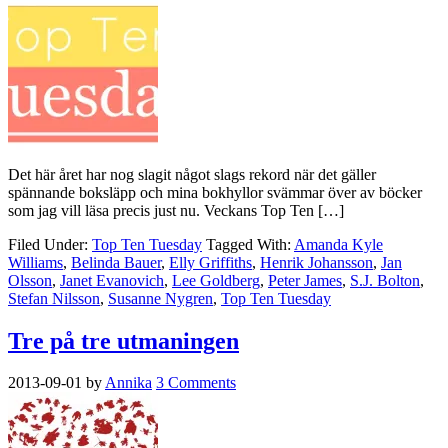
Det här året har nog slagit något slags rekord när det gäller
spännande boksläpp och mina bokhyllor svämmar över av böcker
som jag vill läsa precis just nu. Veckans Top Ten […]
Filed Under:
Top Ten Tuesday
Tagged With:
Amanda Kyle
Williams
,
Belinda Bauer
,
Elly Griffiths
,
Henrik Johansson
,
Jan
Olsson
,
Janet Evanovich
,
Lee Goldberg
,
Peter James
,
S.J. Bolton
,
Stefan Nilsson
,
Susanne Nygren
,
Top Ten Tuesday
Tre på tre utmaningen
2013-09-01
by
Annika
3 Comments