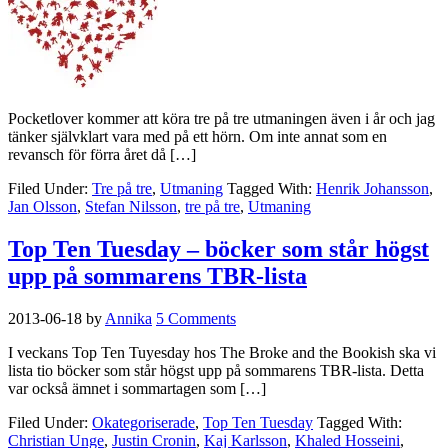
Pocketlover kommer att köra tre på tre utmaningen även i år och jag
tänker självklart vara med på ett hörn. Om inte annat som en
revansch för förra året då […]
Filed Under:
Tre på tre
,
Utmaning
Tagged With:
Henrik Johansson
,
Jan Olsson
,
Stefan Nilsson
,
tre på tre
,
Utmaning
Top Ten Tuesday – böcker som står högst
upp på sommarens TBR-lista
2013-06-18
by
Annika
5 Comments
I veckans Top Ten Tuyesday hos The Broke and the Bookish ska vi
lista tio böcker som står högst upp på sommarens TBR-lista. Detta
var också ämnet i sommartagen som […]
Filed Under:
Okategoriserade
,
Top Ten Tuesday
Tagged With:
Christian Unge
,
Justin Cronin
,
Kaj Karlsson
,
Khaled Hosseini
,