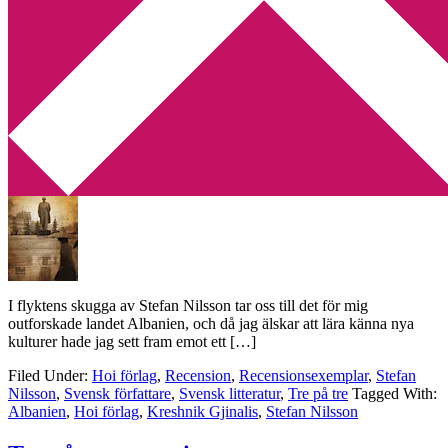
Min tv-blogg
You are here:
Home
/
Archives for Tre på tre
Recension: I flyktens skugga av Stefan
Nilsson
2013-10-02
by
Annika
1 Comment
I flyktens skugga av Stefan Nilsson tar oss till det för mig
outforskade landet Albanien, och då jag älskar att lära känna nya
kulturer hade jag sett fram emot ett […]
Filed Under:
Hoi förlag
,
Recension
,
Recensionsexemplar
,
Stefan
Nilsson
,
Svensk författare
,
Svensk litteratur
,
Tre på tre
Tagged With:
Albanien
,
Hoi förlag
,
Kreshnik Gjinalis
,
Stefan Nilsson