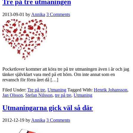
Tre på tre utmaningen
2013-09-01
by
Annika
3 Comments
Pocketlover kommer att köra tre på tre utmaningen även i år och jag
tänker självklart vara med på ett hörn. Om inte annat som en
revansch för förra året då […]
Filed Under:
Tre på tre
,
Utmaning
Tagged With:
Henrik Johansson
,
Jan Olsson
,
Stefan Nilsson
,
tre på tre
,
Utmaning
Utmaningarna gick väl så där
2012-12-19
by
Annika
3 Comments