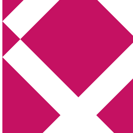
Annikas litteratur- och kulturblogg
Deckare, kriminalromaner, thrillers
Hem
Boktolva
Författarfemman
Kontakt
Om
Webbshop Amazon
Gästinlägg
Bokbloggsjerka
Bloggmaraton
Deckare
Kriminalroman
Utskriftscentralen