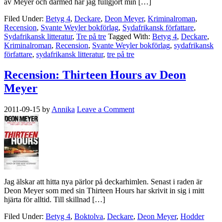
av Meyer och därmed har jag fullgjort min […]
Filed Under:
Betyg 4
,
Deckare
,
Deon Meyer
,
Kriminalroman
,
Recension
,
Svante Weyler bokförlag
,
Sydafrikansk författare
,
Sydafrikansk litteratur
,
Tre på tre
Tagged With:
Betyg 4
,
Deckare
,
Kriminalroman
,
Recension
,
Svante Weyler bokförlag
,
sydafrikansk
författare
,
sydafrikansk litteratur
,
tre på tre
Recension: Thirteen Hours av Deon
Meyer
2011-09-15
by
Annika
Leave a Comment
Jag älskar att hitta nya pärlor på deckarhimlen. Senast i raden är
Deon Meyer som med sin Thirteen Hours har skrivit in sig i mitt
hjärta för alltid. Till skillnad […]
Filed Under:
Betyg 4
,
Boktolva
,
Deckare
,
Deon Meyer
,
Hodder