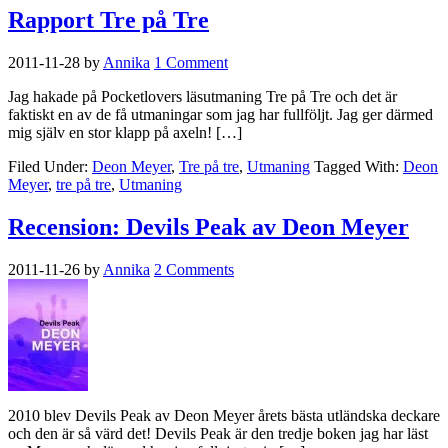
Rapport Tre på Tre
2011-11-28
by
Annika
1 Comment
Jag hakade på Pocketlovers läsutmaning Tre på Tre och det är
faktiskt en av de få utmaningar som jag har fullföljt. Jag ger därmed
mig själv en stor klapp på axeln! […]
Filed Under:
Deon Meyer
,
Tre på tre
,
Utmaning
Tagged With:
Deon
Meyer
,
tre på tre
,
Utmaning
Recension: Devils Peak av Deon Meyer
2011-11-26
by
Annika
2 Comments
2010 blev Devils Peak av Deon Meyer årets bästa utländska deckare
och den är så värd det! Devils Peak är den tredje boken jag har läst