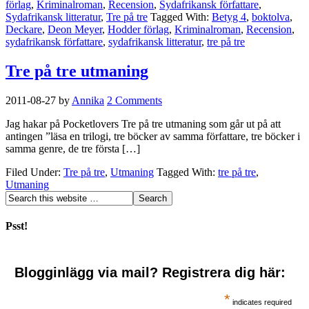
förlag
,
Kriminalroman
,
Recension
,
Sydafrikansk författare
,
Sydafrikansk litteratur
,
Tre på tre
Tagged With:
Betyg 4
,
boktolva
,
Deckare
,
Deon Meyer
,
Hodder förlag
,
Kriminalroman
,
Recension
,
sydafrikansk författare
,
sydafrikansk litteratur
,
tre på tre
Tre på tre utmaning
2011-08-27
by
Annika
2 Comments
Jag hakar på Pocketlovers Tre på tre utmaning som går ut på att
antingen ”läsa en trilogi, tre böcker av samma författare, tre böcker i
samma genre, de tre första […]
Filed Under:
Tre på tre
,
Utmaning
Tagged With:
tre på tre
,
Utmaning
Psst!
Blogginlägg via mail? Registrera dig här:
*
indicates required