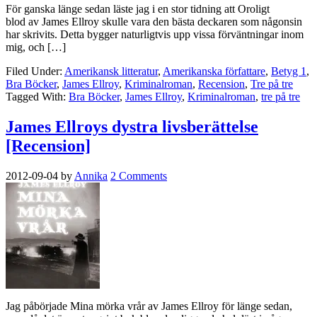
För ganska länge sedan läste jag i en stor tidning att Oroligt
blod av James Ellroy skulle vara den bästa deckaren som någonsin
har skrivits. Detta bygger naturligtvis upp vissa förväntningar inom
mig, och […]
Filed Under:
Amerikansk litteratur
,
Amerikanska författare
,
Betyg 1
,
Bra Böcker
,
James Ellroy
,
Kriminalroman
,
Recension
,
Tre på tre
Tagged With:
Bra Böcker
,
James Ellroy
,
Kriminalroman
,
tre på tre
James Ellroys dystra livsberättelse
[Recension]
2012-09-04
by
Annika
2 Comments
Jag påbörjade Mina mörka vrår av James Ellroy för länge sedan,