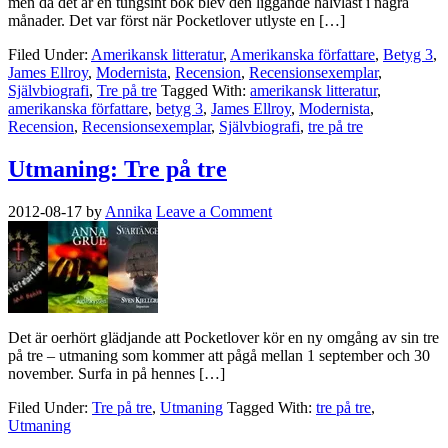
men då det är en tungsint bok blev den liggande halvläst i några
månader. Det var först när Pocketlover utlyste en […]
Filed Under:
Amerikansk litteratur
,
Amerikanska författare
,
Betyg 3
,
James Ellroy
,
Modernista
,
Recension
,
Recensionsexemplar
,
Självbiografi
,
Tre på tre
Tagged With:
amerikansk litteratur
,
amerikanska författare
,
betyg 3
,
James Ellroy
,
Modernista
,
Recension
,
Recensionsexemplar
,
Självbiografi
,
tre på tre
Utmaning: Tre på tre
2012-08-17
by
Annika
Leave a Comment
Det är oerhört glädjande att Pocketlover kör en ny omgång av sin tre
på tre – utmaning som kommer att pågå mellan 1 september och 30
november. Surfa in på hennes […]
Filed Under:
Tre på tre
,
Utmaning
Tagged With:
tre på tre
,
Utmaning