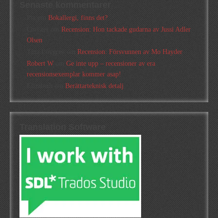
Senaste kommentarer
Pia
om
Bokallergi, finns det?
Christer
om
Recension: Hon tackade gudarna av Jussi Adler
Olsen
Tina Lövgren
om
Recension: Försvunnen av Mo Hayder
Robert W
om
Ge inte upp – recensioner av era
recensionsexemplar kommer asap!
Elizabeth
om
Berättarteknisk detalj
Translation Software