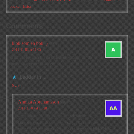
böcker
,
listor
Comments
klok som en bok:-)
says
2011-11-03 at 11:05
Har uppföljaren till Kråkflickan kommit ut? då
måste jag genast läsa den!
Laddar in …
Svara
Annika Abrahamsson
says
2011-11-03 at 13:28
Ja, det har den. Jag lånade hem den men
lämnade genast tillbaka den när jag läste att det
var en fortsättning på Kråkflickan som bara hade ”den”