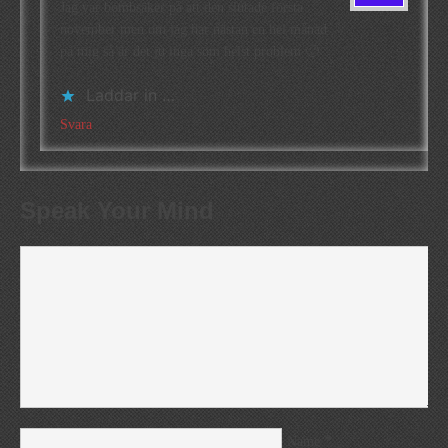
Jag var bombsäker på att den slutade första
november men om jag har nästan en hel månad
på mig så är det ju inga som helst problem 🙂
Laddar in …
Svara
Speak Your Mind
*
Name