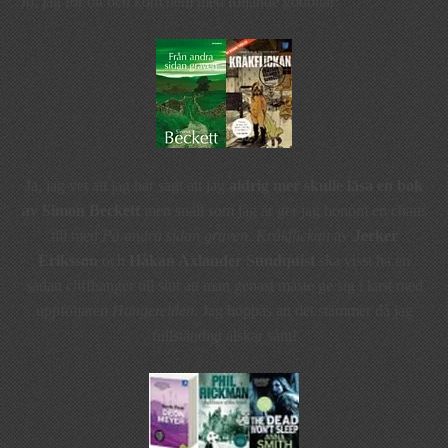
Jo, jag for dit och kom hem med följande godbitar:
Ja, jag vet att jag har sagt att jag
aldrig mer skulle läsa en bok
av Simon Beckett
men snäll som jag är ger jag honom en chans
till med
På andra sidan graven
.
Kråkflickan
av
Jerker
Eriksson
och
Håkan Axlander Sundquist
ska visst ha en
sådan cliffhanger till slut att man genast måste ge sig i kast med
uppföljaren
Hungerelden
. Jag hoppas att det stämmer då jag
fullständigt älskar sånt!