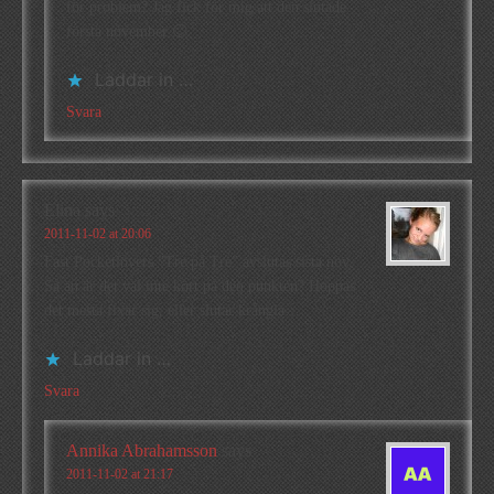
för problem? Jag fick för mig att den slutade
första november 😉
Laddar in …
Svara
Elina
says
2011-11-02 at 20:06
Fast Pocketlovers ”Tre på Tre” avslutas sista nov.
Så än är det väl inte kört på den punkten? Hoppas
det mesta fixar sig, eller slutar krångla…
Laddar in …
Svara
Annika Abrahamsson
says
2011-11-02 at 21:17