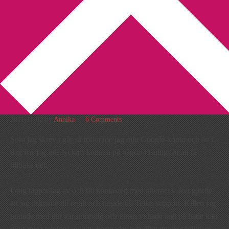
You are here:
Home
/
Bibliotek
/
Det går inte alltid som man har
tänkt sig!
Det går inte alltid som man
har tänkt sig!
2011-11-02
by
Annika
6 Comments
Som jag skrev i går så förlorade jag mitt Google-konto och än i
dag har jag inte lyckats komma på någon lösning för att få
tillbaka det.
I dag tappar jag av och till kontakten med internet vilket gjorde
att jag ilsknade till rejält och ringde till Telias support. Killen jag
pratade med där var urtrevlig och innan vi hade lagt på hade han
gjort mina telefoni- och tv-kostnader betydligt mycket billigare