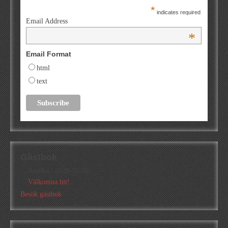
*
indicates required
Email Address
*
Email Format
html
text
Gästbok
Annika
/
2026-05-10
Välkomna hit!
Besök gästbok