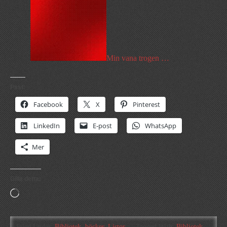
Min vana trogen …
Psst:
Facebook
X
Pinterest
LinkedIn
E-post
WhatsApp
Mer
Gilla detta:
Laddar
in
…
Filed Under:
Bibliotek
,
böcker
,
Listor
Tagged With:
Bibliotek
,