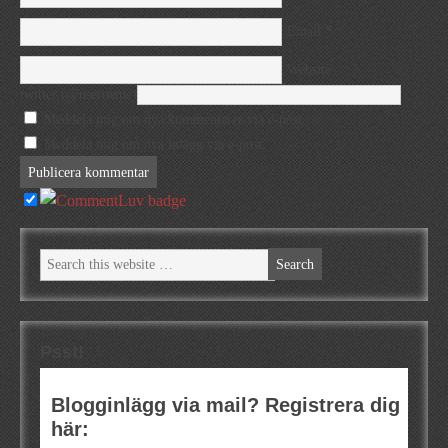
*
Email
Website
twitter (@username)
Meddela mig om nya kommentarer via e-post.
Meddela mig om nya inlägg via e-post.
Psst!
Blogginlägg via mail? Registrera dig
här: