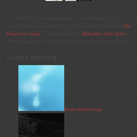
Devils Peak
av
Deon Meyer
var tänkt att vara bok tre i
utmaningen ovan men den får bli en eftersläntare helt enkelt.
The
Dead won´t sleep
av
Anna Smith
och
Midwinter of the Spirit
av
Phil Rickman
är två brittiska böcker med en oerhörd potential.
Vidare läsning
Books books books