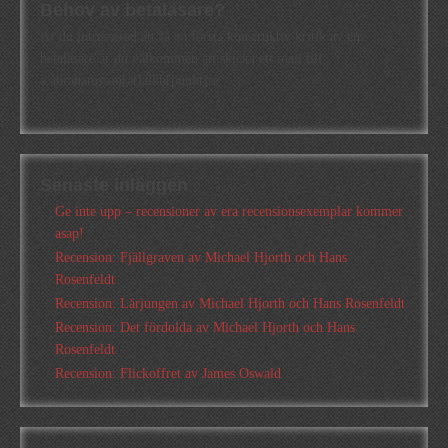
Behov av betaläsare?
Är du intresserad att få en första konstruktiv kritik av en
betaläsare är du välkommen att skicka ett mail till
a.abrahamsson[at]alkb[punkt]se
Senaste inläggen
Ge inte upp – recensioner av era recensionsexemplar kommer
asap!
Recension: Fjällgraven av Michael Hjorth och Hans
Rosenfeldt
Recension: Lärjungen av Michael Hjorth och Hans Rosenfeldt
Recension: Det fördolda av Michael Hjorth och Hans
Rosenfeldt
Recension: Flickoffret av James Oswald