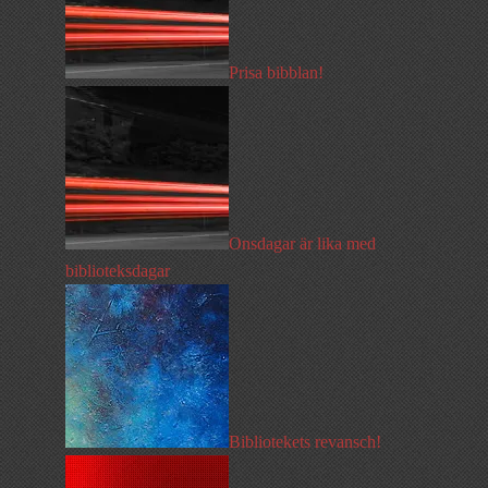
Prisa bibblan!
Onsdagar är lika med
biblioteksdagar
Bibliotekets revansch!