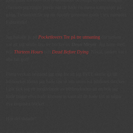
eftersom jag ringde precis när de hade en massa kampanjer på
gång. Dessutom får jag nu Spotify premium gratis i sex månader.
Fantastiskt!
Jag hakade ju på
Pocketlovers
Tre på tre utmaning
där tanken
var att jag skulle läsa tre böcker av
Deon Meyer
. Jag hann med
två:
Thirteen Hours
och
Dead Before Dying
.
Nåväl, tanken var i
alla fall god!
Förra veckan bestämd jag mig för att jag INTE skulle gå till
biblioteket förrän jag hade läst ut alla utom två biblioteksböcker.
I går fick jag ett meddelande av bibliotekarien att en bok jag
hade frågat efter hade kommit in samt att de hade fått in några
nya engelska böcker.
Hur det slutade?