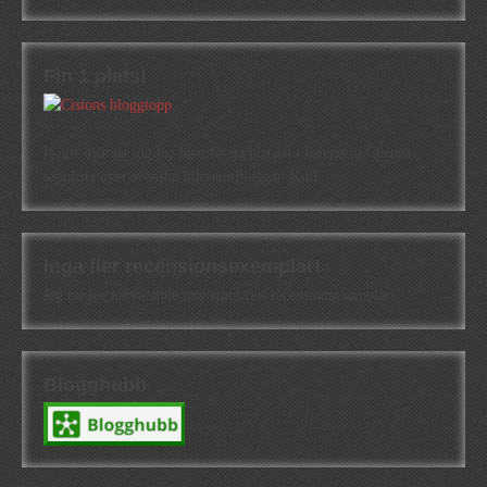
Fin 1 plats!
Högst oväntat tog jag hem första platsen i kategorin Cisions
topplista över svenska litteraturbloggar. Kul!
Inga fler recensionsexemplar!
Jag tar för närvarande inte emot fler recensionsexemplar!
Blogghubb