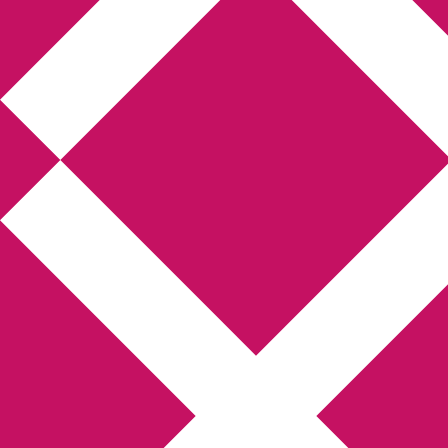
Annikas litteratur-
och kulturblogg
Deckare, kriminalromaner, thrillers
Hem
Boktolva
Författarfemman
Kontakt
Om
Webbshop Amazon
Gästinlägg
Bokbloggsjerka
Bloggmaraton
Deckare
Kriminalroman
Utskriftscentralen
Min tv-blogg