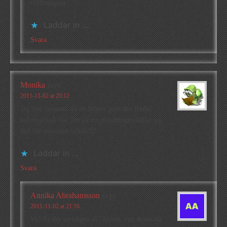
cliffhangern…
Laddar in …
Svara
Monika
says
2011-11-02 at 20:12
Jag tror minsann att du hinner med den tredje
boken också, för Tre på tre-utmaningen håller på
den här månaden också 🙂
Laddar in …
Svara
Annika Abrahamsson
says
2011-11-02 at 21:16
Va? Är det verkligen så? Jamen, vad är det då