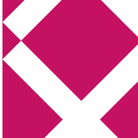
Annikas litteratur- och kulturblogg
Deckare, kriminalromaner, thrillers
Hem
Boktolva
Författarfemman
Kontakt
Om
Webbshop Amazon
Gästinlägg
Bokbloggsjerka
Bloggmaraton
Deckare
Kriminalroman
Utskriftscentralen