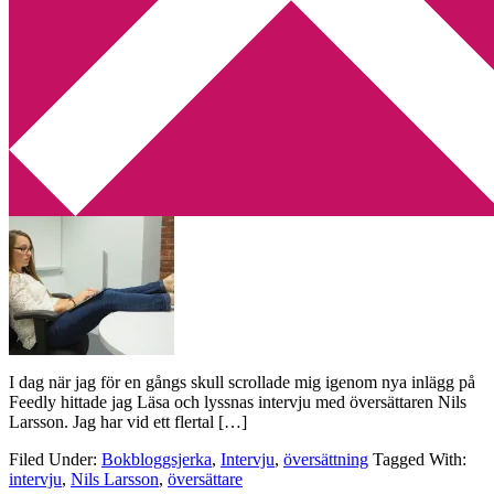
Min tv-blogg
You are here:
Home
/
Archives for Intervju
Läsa och lyssna har intervjuat
översättaren Nils Larsson
2018-10-13
by
Annika
1 Comment
I dag när jag för en gångs skull scrollade mig igenom nya inlägg på
Feedly hittade jag Läsa och lyssnas intervju med översättaren Nils
Larsson. Jag har vid ett flertal […]
Filed Under:
Bokbloggsjerka
,
Intervju
,
översättning
Tagged With:
intervju
,
Nils Larsson
,
översättare