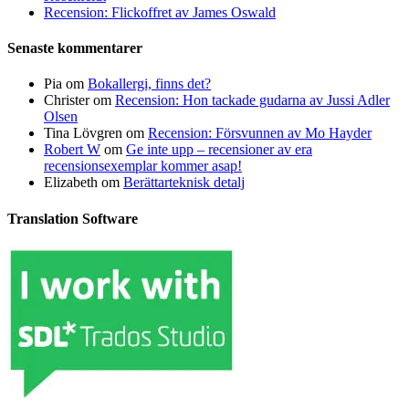
Recension: Flickoffret av James Oswald
Senaste kommentarer
Pia
om
Bokallergi, finns det?
Christer
om
Recension: Hon tackade gudarna av Jussi Adler
Olsen
Tina Lövgren
om
Recension: Försvunnen av Mo Hayder
Robert W
om
Ge inte upp – recensioner av era
recensionsexemplar kommer asap!
Elizabeth
om
Berättarteknisk detalj
Translation Software