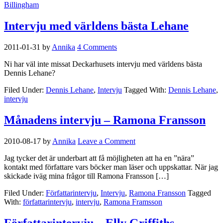
Billingham
Intervju med världens bästa Lehane
2011-01-31
by
Annika
4 Comments
Ni har väl inte missat Deckarhusets intervju med världens bästa
Dennis Lehane?
Filed Under:
Dennis Lehane
,
Intervju
Tagged With:
Dennis Lehane
,
intervju
Månadens intervju – Ramona Fransson
2010-08-17
by
Annika
Leave a Comment
Jag tycker det är underbart att få möjligheten att ha en ”nära”
kontakt med författare vars böcker man läser och uppskattar. När jag
skickade iväg mina frågor till Ramona Fransson […]
Filed Under:
Författarintervju
,
Intervju
,
Ramona Fransson
Tagged
With:
författarintervju
,
intervju
,
Ramona Framsson
Författarintervju – Elly Griffiths