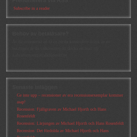
Prenumerera via RSS
Subscribe in a reader
Behov av betaläsare?
Är du intresserad att få en första konstruktiv kritik av en
betaläsare är du välkommen att skicka ett mail till
a.abrahamsson[at]alkb[punkt]se
Senaste inläggen
Ge inte upp – recensioner av era recensionsexemplar kommer
asap!
Recension: Fjällgraven av Michael Hjorth och Hans
Rosenfeldt
Recension: Lärjungen av Michael Hjorth och Hans Rosenfeldt
Recension: Det fördolda av Michael Hjorth och Hans