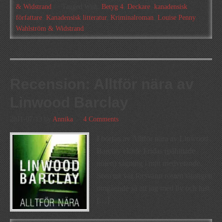
& Widstrand
Tagged With:
Betyg 4
,
Deckare
,
kanadensisk
författare
,
Kanadensisk litteratur
,
Kriminalroman
,
Louise Penny
,
Wahlström & Widstrand
Recension: Alltför nära av
Linwood Barclay
2011-07-13
by
Annika
4 Comments
I början av Alltför nära av Linwood
Barclay ekade Fridas (påhittade
nöjen) sågning i mitt medvetande.
Som tur var försvann rösten tämligen
omgående så att jag med liv och lust
[…]