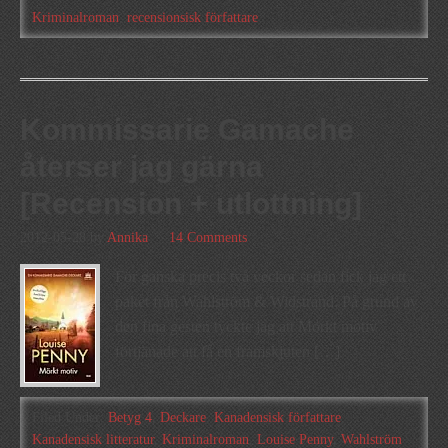
Kriminalroman
,
recensionsisk författare
Kommissarie Gamache
återser jag gärna
[Recension + utlottning]
2012-05-28
by
Annika
14 Comments
För ganska precis två veckor sedan fick jag ett
paket från Wahlström & Widstrand. På grund av
den fina gesten tyckte jag att Mörkt motiv
förtjänade att få en framskjuten […]
Filed Under:
Betyg 4
,
Deckare
,
Kanadensisk författare
,
Kanadensisk litteratur
,
Kriminalroman
,
Louise Penny
,
Wahlström