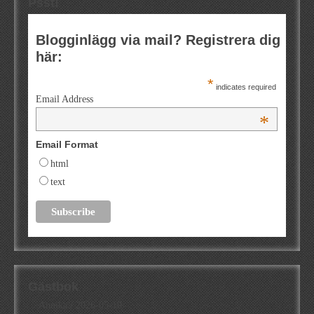
Psst!
Blogginlägg via mail? Registrera dig
här:
*
indicates required
Email Address
*
Email Format
html
text
Gästbok
Annika
/
2026-05-10