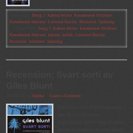
Filed Under:
Betyg 3
,
Kabusa böcker
,
Kanadensisk författare
,
Kanadensisk litteratur
,
Linwood Barclay
,
Recension
,
Spänning
Tagged With:
betyg 3
,
Kabusa böcker
,
kanadensisk författare
,
Kanadensisk litteratur
,
känslor
,
kärlek
,
Linwwod Barclay
,
Recension
,
relationer
,
Spänning
Recension: Svart sorti av
Giles Blunt
2010-03-07
by
Annika
Leave a Comment
Författare: Giles Blunt Originalets
titel: No Such Creature
Utgivningsår:2009 Förlag: Bonnier
Pocket Översättare: Jan järnebrand