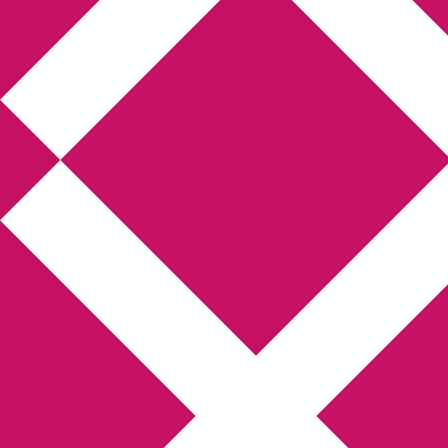
Annikas litteratur-
och kulturblogg
Deckare, kriminalromaner, thrillers
Hem
Boktolva
Författarfemman
Kontakt
Om
Webbshop Amazon
Gästinlägg
Bokbloggsjerka
Bloggmaraton
Deckare
Kriminalroman
Utskriftscentralen
Min tv-blogg