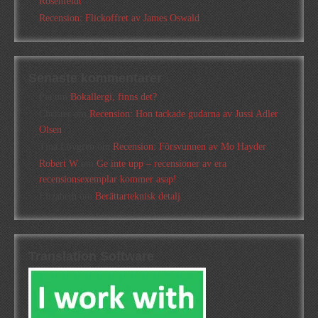
Rosenfeldt
Recension: Flickoffret av James Oswald
Senaste kommentarer
Pia
om
Bokallergi, finns det?
Christer
om
Recension: Hon tackade gudarna av Jussi Adler
Olsen
Tina Lövgren
om
Recension: Försvunnen av Mo Hayder
Robert W
om
Ge inte upp – recensioner av era
recensionsexemplar kommer asap!
Elizabeth
om
Berättarteknisk detalj
Translation Software