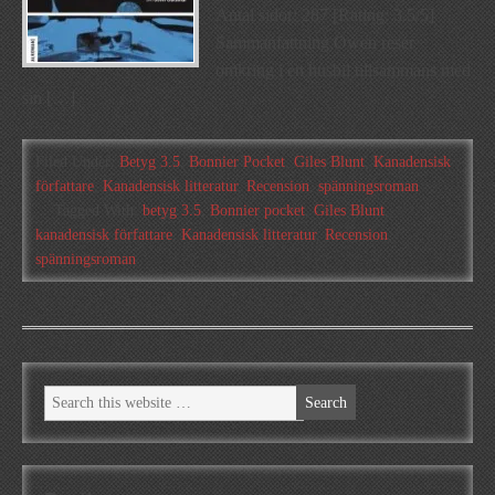
Antal sidor: 287 [Rating: 3.5/5]
Sammanfattning Owen reser
omkring i en husbil tillsammans med
sin […]
Filed Under:
Betyg 3.5
,
Bonnier Pocket
,
Giles Blunt
,
Kanadensisk
författare
,
Kanadensisk litteratur
,
Recension
,
spänningsroman
Tagged With:
betyg 3.5
,
Bonnier pocket
,
Giles Blunt
,
kanadensisk författare
,
Kanadensisk litteratur
,
Recension
,
spänningsroman