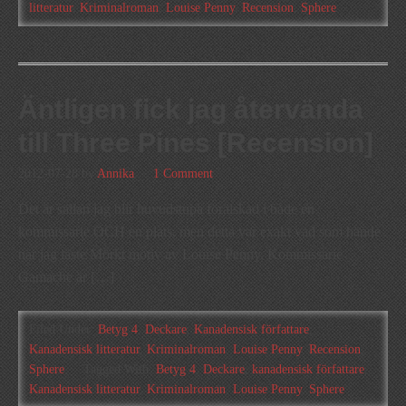
litteratur
,
Kriminalroman
,
Louise Penny
,
Recension
,
Sphere
Äntligen fick jag återvända
till Three Pines [Recension]
2012-07-28
by
Annika
1 Comment
Det är sällan jag blir huvudstupa förälskad i både en
kommissarie OCH en plats, men detta var exakt vad som hände
när jag läste Mörkt motiv av Louise Penny. Kommissarie
Gamache är […]
Filed Under:
Betyg 4
,
Deckare
,
Kanadensisk författare
,
Kanadensisk litteratur
,
Kriminalroman
,
Louise Penny
,
Recension
,
Sphere
Tagged With:
Betyg 4
,
Deckare
,
kanadensisk författare
,
Kanadensisk litteratur
,
Kriminalroman
,
Louise Penny
,
Sphere