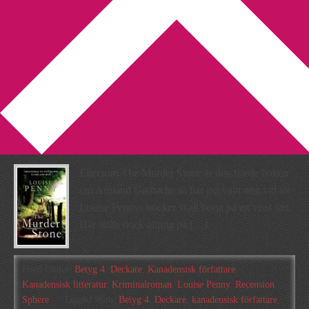
You are here:
Home
/
Archives for Kanadensisk litteratur
Armand Gamache lämnar
Three Pines [Recension]
2012-09-02
by
Annika
Leave a Comment
Eftersom The Murder Stone är den fjärde boken
om Armand Gamache så har jag vant mig vid att
Louise Pennys böcker skall börja på ett visst sätt.
Här ställs dock allting på […]
Filed Under:
Betyg 4
,
Deckare
,
Kanadensisk författare
,
Kanadensisk litteratur
,
Kriminalroman
,
Louise Penny
,
Recension
,
Sphere
Tagged With:
Betyg 4
,
Deckare
,
kanadensisk författare
,