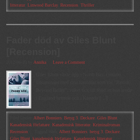
litteratur
,
Linwood Barclay
,
Recension
,
Thriller
Fader död av Giles Blunt
[Recension]
2012-06-23
by
Annika
Leave a Comment
Giles Blunt växte upp i North Bay, Ontario,
tillsammans med sina föräldrar som var ”British
Beyond Belief”, vilket fick till följd att han levde
i England hemma och i Kanada […]
Filed Under:
Albert Bonniers
,
Betyg 3
,
Deckare
,
Giles Blunt
,
Kanadensisk författare
,
Kanadensisk litteratur
,
Kriminalroman
,
Recension
Tagged With:
Albert Bonniers
,
betyg 3
,
Deckare
,
Giles Blunt
,
kanadensisk författare
,
Kanadensisk litteratur
,