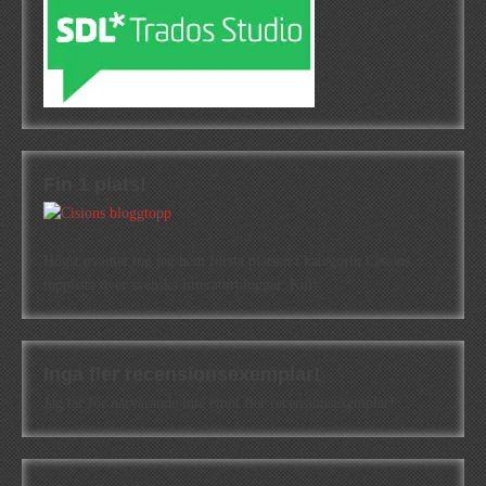
Fin 1 plats!
Högst oväntat tog jag hem första platsen i kategorin Cisions
topplista över svenska litteraturbloggar. Kul!
Inga fler recensionsexemplar!
Jag tar för närvarande inte emot fler recensionsexemplar!