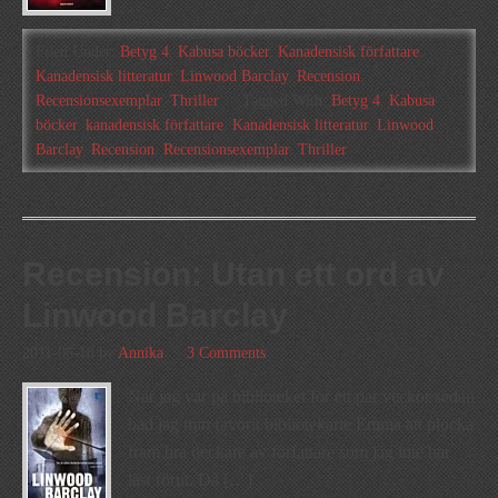
Filed Under:
Betyg 4
,
Kabusa böcker
,
Kanadensisk författare
,
Kanadensisk litteratur
,
Linwood Barclay
,
Recension
,
Recensionsexemplar
,
Thriller
Tagged With:
Betyg 4
,
Kabusa
böcker
,
kanadensisk författare
,
Kanadensisk litteratur
,
Linwood
Barclay
,
Recension
,
Recensionsexemplar
,
Thriller
Recension: Utan ett ord av
Linwood Barclay
2011-06-18
by
Annika
3 Comments
När jag var på biblioteket för ett par veckor sedan
bad jag min favorit bibliotekarie Emma att plocka
fram bra deckare av författare som jag inte har
läst förut. Då […]