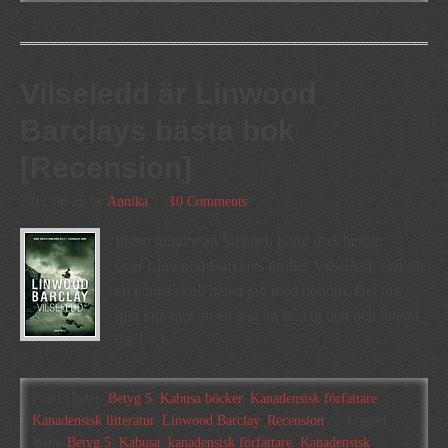
Vilseledd är Linwood
Barclays bästa bok
[Recension]
2012-06-28
by
Annika
10 Comments
Ingen mindre än Stephen King öser beröm
över Linwood Barclays thriller Vilseledd, och för
en gångs skull håller jag med honom. Det tog
mig inte mer än en dag att läsa ut den och ibland
var […]
Filed Under:
Betyg 5
,
Kabusa böcker
,
Kanadensisk författare
,
Kanadensisk litteratur
,
Linwood Barclay
,
Recension
Tagged
With:
Betyg 5
,
Kabusa
,
kanadensisk författare
,
Kanadensisk