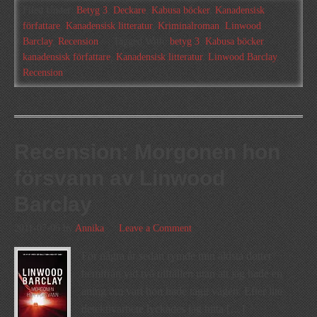
Filed Under:
Betyg 3
,
Deckare
,
Kabusa böcker
,
Kanadensisk
författare
,
Kanadensisk litteratur
,
Kriminalroman
,
Linwood
Barclay
,
Recension
Tagged With:
betyg 3
,
Kabusa böcker
,
kanadensisk författare
,
Kanadensisk litteratur
,
Linwood Barclay
,
Recension
Recension: Morgonen hon
försvann av Linwood
Barclay
2011-07-06
by
Annika
Leave a Comment
För några år sedan rymde min äldsta dotter
hemifrån vid två tillfällen utan att jag hade en
aning om vart hon hade tagit vägen. Efter lite
detektivarbete lyckades jag hitta […]