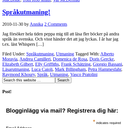
Språkutmaning!
2010-11-30
by
Annika
2 Comments
Jag försöker hela tiden peppa mig till att läsa fler böcker på andra
språk än svenska. Och visst händer det att jag lyckas. I år har jag
t.ex. läst Whispers […]
Filed Under:
Språkutmaning
,
Utmaning
Tagged With:
Alberto
Moravia
,
Andrea Camilleri
,
Domenica de Rosa
,
Doris Gercke
,
Elizabeth Gilbert
,
Elly Griffiths
,
Frank Schätzing
,
Giorgio Bassani
,
Läsarutmaning
,
Luca Caioli
,
Mark Billingham
,
Petra Hammesfahr
,
Raymond Khoury
,
Språk
,
Utmaning
,
Vasco Pratolini
Psst!
Blogginlägg via mail? Registrera dig här:
*
indicates required