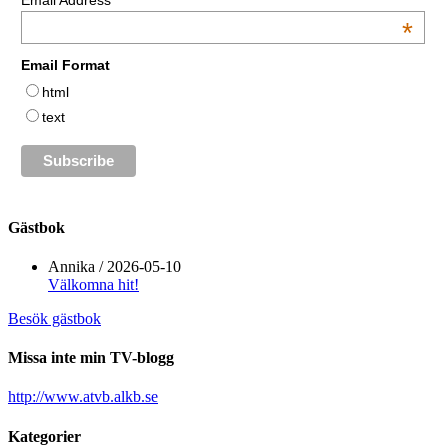
Email Address
*
Email Format
html
text
Gästbok
Annika
/
2026-05-10
Välkomna hit!
Besök gästbok
Missa inte min TV-blogg
http://www.atvb.alkb.se
Kategorier