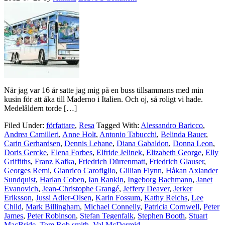
När jag var 16 år satte jag mig på en buss tillsammans med min
kusin för att åka till Maderno i Italien. Och oj, så roligt vi hade.
Medelåldern torde […]
Filed Under:
författare
,
Resa
Tagged With:
Alessandro Baricco
,
Andrea Camilleri
,
Anne Holt
,
Antonio Tabucchi
,
Belinda Bauer
,
Carin Gerhardsen
,
Dennis Lehane
,
Diana Gabaldon
,
Donna Leon
,
Doris Gercke
,
Elena Forbes
,
Elfride Jelinek
,
Elizabeth George
,
Elly
Griffiths
,
Franz Kafka
,
Friedrich Dürrenmatt
,
Friedrich Glauser
,
Georges Remi
,
Gianrico Carofiglio
,
Gillian Flynn
,
Håkan Axlander
Sundquist
,
Harlan Coben
,
Ian Rankin
,
Ingeborg Bachmann
,
Janet
Evanovich
,
Jean-Christophe Grangé
,
Jeffery Deaver
,
Jerker
Eriksson
,
Jussi Adler-Olsen
,
Karin Fossum
,
Kathy Reichs
,
Lee
Child
,
Mark Billingham
,
Michael Connelly
,
Patricia Cornwell
,
Peter
James
,
Peter Robinson
,
Stefan Tegenfalk
,
Stephen Booth
,
Stuart
MacBride
,
Tom Rob smith
,
Val McDermid