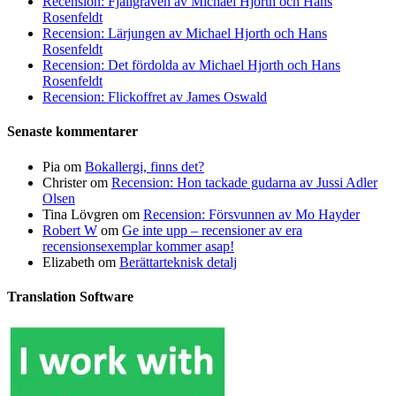
Recension: Fjällgraven av Michael Hjorth och Hans
Rosenfeldt
Recension: Lärjungen av Michael Hjorth och Hans
Rosenfeldt
Recension: Det fördolda av Michael Hjorth och Hans
Rosenfeldt
Recension: Flickoffret av James Oswald
Senaste kommentarer
Pia
om
Bokallergi, finns det?
Christer
om
Recension: Hon tackade gudarna av Jussi Adler
Olsen
Tina Lövgren
om
Recension: Försvunnen av Mo Hayder
Robert W
om
Ge inte upp – recensioner av era
recensionsexemplar kommer asap!
Elizabeth
om
Berättarteknisk detalj
Translation Software