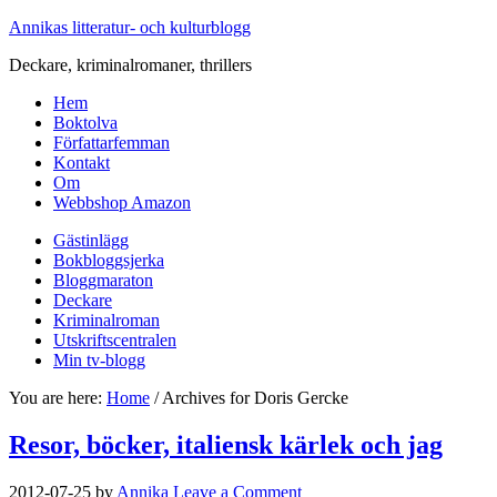
Annikas litteratur- och kulturblogg
Deckare, kriminalromaner, thrillers
Hem
Boktolva
Författarfemman
Kontakt
Om
Webbshop Amazon
Gästinlägg
Bokbloggsjerka
Bloggmaraton
Deckare
Kriminalroman
Utskriftscentralen
Min tv-blogg
You are here:
Home
/
Archives for Doris Gercke
Resor, böcker, italiensk kärlek och jag
2012-07-25
by
Annika
Leave a Comment