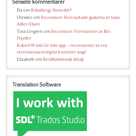
Senaste kommentarer
Pia
om
Bokallergi, finns det?
Christer
om
Recension: Hon tackade gudarna av Jussi
Adler Olsen
Tina Lövgren
om
Recension: Försvunnen av Mo
Hayder
Robert W
om
Ge inte upp – recensioner av era
recensionsexemplar kommer asap!
Elizabeth
om
Berättarteknisk detalj
Translation Software