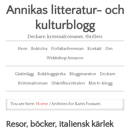
Annikas litteratur- och
kulturblogg
Deckare, kriminalromaner, thrillers
Hem
Boktolva
Författarfemman
Kontakt
Om
Webbshop Amazon
Gästinlägg
Bokbloggsjerka
Bloggmaraton
Deckare
Kriminalroman
Utskriftscentralen
Min tv-blogg
You are here:
Home
/
Archives for Karin Fossum
Resor, böcker, italiensk kärlek