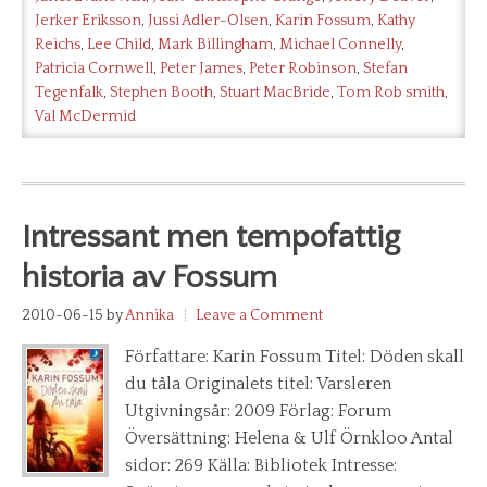
Jerker Eriksson
,
Jussi Adler-Olsen
,
Karin Fossum
,
Kathy
Reichs
,
Lee Child
,
Mark Billingham
,
Michael Connelly
,
Patricia Cornwell
,
Peter James
,
Peter Robinson
,
Stefan
Tegenfalk
,
Stephen Booth
,
Stuart MacBride
,
Tom Rob smith
,
Val McDermid
Intressant men tempofattig
historia av Fossum
2010-06-15
by
Annika
Leave a Comment
Författare: Karin Fossum Titel: Döden skall
du tåla Originalets titel: Varsleren
Utgivningsår: 2009 Förlag: Forum
Översättning: Helena & Ulf Örnkloo Antal
sidor: 269 Källa: Bibliotek Intresse: