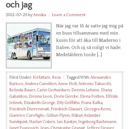
och jag
2012-07-25
by
Annika
Leave a Comment
När jag var 16 år satte jag mig på
en buss tillsammans med min
kusin för att åka till Maderno i
Italien. Och oj, så roligt vi hade.
Medelåldern torde […]
Filed Under:
författare
,
Resa
Tagged With:
Alessandro
Baricco
,
Andrea Camilleri
,
Anne Holt
,
Antonio Tabucchi
,
Belinda Bauer
,
Carin Gerhardsen
,
Dennis Lehane
,
Diana
Gabaldon
,
Donna Leon
,
Doris Gercke
,
Elena Forbes
,
Elfride
Jelinek
,
Elizabeth George
,
Elly Griffiths
,
Franz Kafka
,
Friedrich Dürrenmatt
,
Friedrich Glauser
,
Georges Remi
,
Gianrico Carofiglio
,
Gillian Flynn
,
Håkan Axlander
Sundquist
,
Harlan Coben
,
Ian Rankin
,
Ingeborg Bachmann
,
Janet Evanovich
,
Jean-Christophe Grangé
,
Jeffery Deaver
,