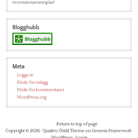
recensionsexemplar!
Blogghubb
Meta
Logga in
Flöde för inlägg
Flöde för kommentarer
WordPress.org
Return to top of page
Copyright © 2026 ·
Quattro Child Theme
on
Genesis Framework
·
WordPress
·
Log in