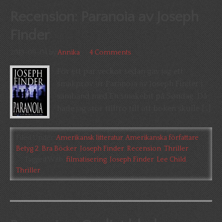
Recension: Paranoia av Joseph
Finder
2013-09-04
by
Annika
4 Comments
För ett par veckor sedan gav jag ett
smakprov ur Paranoia av Joseph Finder i
samband med En smakebit på Søndag. Då
hade jag stor tilltro till att boken skulle […]
Filed Under:
Amerikansk litteratur
,
Amerikanska författare
,
Betyg 2
,
Bra Böcker
,
Joseph Finder
,
Recension
,
Thriller
Tagged With:
filmatisering
,
Joseph Finder
,
Lee Child
,
Thriller