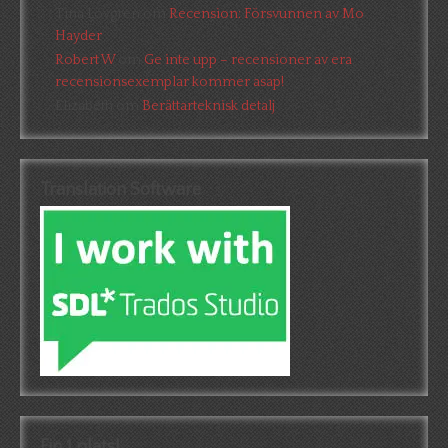
Tina Lövgren
om
Recension: Försvunnen av Mo
Hayder
Robert W
om
Ge inte upp – recensioner av era
recensionsexemplar kommer asap!
Elizabeth
om
Berättarteknisk detalj
Translation Software
Fin 1 plats!