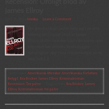
Recension: Oroligt blod av
James Ellroy
2012-11-28
by
Annika
Leave a Comment
För ganska länge sedan läste jag i en stor
tidning att Oroligt blod av James
Ellroy skulle vara den bästa deckaren som
någonsin har skrivits. Detta bygger
naturligtvis upp vissa förväntningar inom
mig, och […]
Filed Under:
Amerikansk litteratur
,
Amerikanska författare
,
Betyg 1
,
Bra Böcker
,
James Ellroy
,
Kriminalroman
,
Recension
,
Tre på tre
Tagged With:
Bra Böcker
,
James
Ellroy
,
Kriminalroman
,
tre på tre