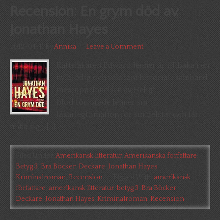
Recension: En grym död av
Jonathan Hayes
2012-04-11
by
Annika
Leave a Comment
Rättsläkaren Edward Jenner är tillbaka i en
ny blodig och våldsam historia! I samband
med upprinnelsen av Heligt
blod förlorade Jenner sin
läkarlegitimation för sin delstat och får
finna sig i […]
Filed Under:
Amerikansk litteratur
,
Amerikanska författare
,
Betyg 3
,
Bra Böcker
,
Deckare
,
Jonathan Hayes
,
Kriminalroman
,
Recension
Tagged With:
amerikansk
författare
,
amerikansk litteratur
,
betyg 3
,
Bra Böcker
,
Deckare
,
Jonathan Hayes
,
Kriminalroman
,
Recension