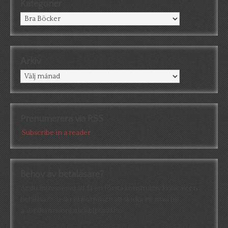
Kategorier
Kategorier
Arkiv
Arkiv
Prenumerera via RSS
Subscribe in a reader
Behov av betaläsare?
Är du intresserad att få en första konstruktiv kritik av en
betaläsare är du välkommen att skicka ett mail till
a.abrahamsson[at]alkb[punkt]se