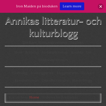
Iron Maiden på bioduken
Learn more
Annikas litteratur- och
kulturblogg
Deckare, kriminalromaner, thrillers
Hem
Boktolva
Författarfemman
Kontakt
Om
Webbshop Amazon
Gästinlägg
Bokbloggsjerka
Bloggmaraton
Deckare
Kriminalroman
Utskriftscentralen
Min tv-blogg
You are here:
Home
/
Archives for Bra Böcker