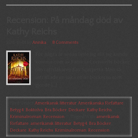
Recension: På måndag död av
Kathy Reichs
2011-11-01
by
Annika
8 Comments
För några år sedan läste jag allt jag kunde
komma över av Patricia Cornwells böcker
om rättsläkaren Kay Scarpetta. Men så
inträffade en sak i en av böckerna som
gjorde […]
Filed Under:
Amerikansk litteratur
,
Amerikanska författare
,
Betyg 4
,
Boktolva
,
Bra Böcker
,
Deckare
,
Kathy Reichs
,
Kriminalroman
,
Recension
Tagged With:
amerikansk
författare
,
amerikansk litteratur
,
Betyg 4
,
Bra Böcker
,
Deckare
,
Kathy Reichs
,
Kriminalroman
,
Recension