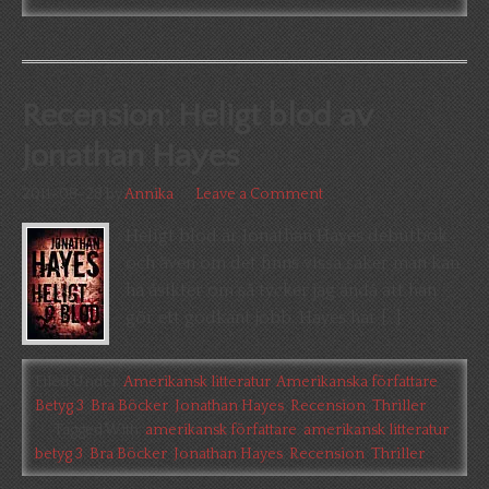
Recension: Heligt blod av
Jonathan Hayes
2011-08-28
by
Annika
Leave a Comment
Heligt blod är Jonathan Hayes debutbok
och även om det finns vissa saker man kan
ha åsikter om så tycker jag ändå att han
gör ett godkänt jobb. Hayes har […]
Filed Under:
Amerikansk litteratur
,
Amerikanska författare
,
Betyg 3
,
Bra Böcker
,
Jonathan Hayes
,
Recension
,
Thriller
Tagged With:
amerikansk författare
,
amerikansk litteratur
,
betyg 3
,
Bra Böcker
,
Jonathan Hayes
,
Recension
,
Thriller