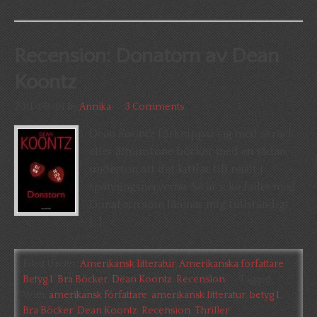
Recension: Donatorn av Dean
Koontz
2011-08-01
by
Annika
3 Comments
Dean Koontz förknippar jag med skräck
eller åtminstone böcker med en sådan
underton att det kittlar till rejält i
spänningsnerverna. Så är icke fallet med
Donatorn som lämnar mig fullständigt
[…]
Filed Under:
Amerikansk litteratur
,
Amerikanska författare
,
Betyg 1
,
Bra Böcker
,
Dean Koontz
,
Recension
Tagged
With:
amerikansk författare
,
amerikansk litteratur
,
betyg 1
,
Bra Böcker
,
Dean Koontz
,
Recension
,
Thriller