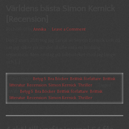
Världens bästa Simon Kernick
[Recension]
2012-06-01
by
Annika
Leave a Comment
Den 7 mars 2011 tog jag farväl av Simon Kernick och då
var jag säker på att det skulle vara en livslång
separation. Men en dag på biblioteket stod jag länge
och […]
Filed Under:
Betyg 5
,
Bra Böcker
,
Brittisk författare
,
Brittisk
litteratur
,
Recension
,
Simon Kernick
,
Thriller
Tagged
With:
Betyg 5
,
Bra Böcker
,
Brittisk författare
,
Brittisk
litteratur
,
Recension
,
Simon Kernick
,
Thriller