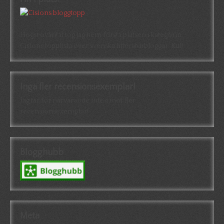
Högst oväntat tog jag hem första platsen i kategorin
Cisions topplista över svenska litteraturbloggar. Kul!
Inga fler recensionsexemplar!
Jag tar för närvarande inte emot fler
recensionsexemplar!
Blogghubb
Meta