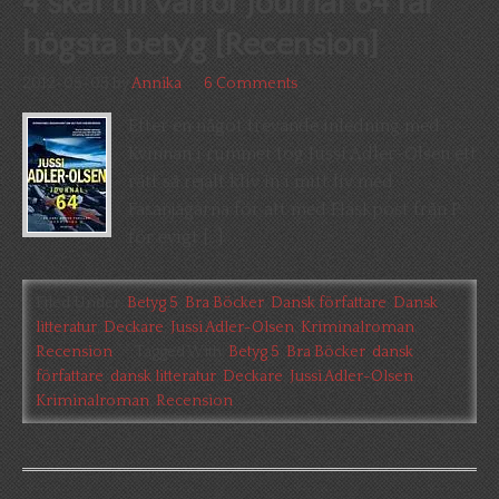
4 skäl till varför Journal 64 får
högsta betyg [Recension]
2012-05-05
by
Annika
6 Comments
Efter en något trevande inledning med
Kvinnan i rummet tog Jussi Adler-Olsen ett
rätt så rejält kliv in i mitt liv med
Fasanjägarna för att med Flaskpost från P
för evigt […]
Filed Under:
Betyg 5
,
Bra Böcker
,
Dansk författare
,
Dansk
litteratur
,
Deckare
,
Jussi Adler-Olsen
,
Kriminalroman
,
Recension
Tagged With:
Betyg 5
,
Bra Böcker
,
dansk
författare
,
dansk litteratur
,
Deckare
,
Jussi Adler-Olsen
,
Kriminalroman
,
Recension