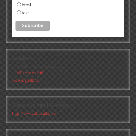
html
text
Gästbok
Annika
/
2026-05-10
Välkomna hit!
Besök gästbok
Missa inte min TV-blogg
http://www.atvb.alkb.se