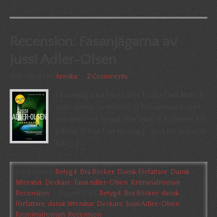
Recension: Fasanjägarna av
Jussi Adler-Olsen
2011-08-29
by
Annika
2 Comments
I Fasanjägarna får vi åter träffa Carl Mørck
som driver Avdelning Q tillsammans med
sin assistent Assad. När Mørck kommer till
jobbet hittar han en mapp med ett avslutat
fall […]
Filed Under:
Betyg 4
,
Bra Böcker
,
Dansk författare
,
Dansk
litteratur
,
Deckare
,
Jussi Adler-Olsen
,
Kriminalroman
,
Recension
Tagged With:
Betyg 4
,
Bra Böcker
,
dansk
författare
,
dansk litteratur
,
Deckare
,
Jussi Adler-Olsen
,
Kriminalroman
,
Recension