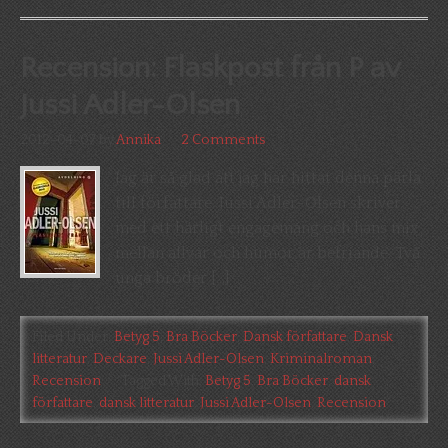
Recension: Flaskpost från P av
Jussi Adler-Olsen
2012-04-07
by
Annika
2 Comments
Jag är så glad att jag har hittat denna pärla
till författare. Jussi Adler-Olsen skriver
med ett härligt engagemang och hans mix
mellan allvar och humor är befriande. Två
unga bröder […]
Filed Under:
Betyg 5
,
Bra Böcker
,
Dansk författare
,
Dansk
litteratur
,
Deckare
,
Jussi Adler-Olsen
,
Kriminalroman
,
Recension
Tagged With:
Betyg 5
,
Bra Böcker
,
dansk
författare
,
dansk litteratur
,
Jussi Adler-Olsen
,
Recension