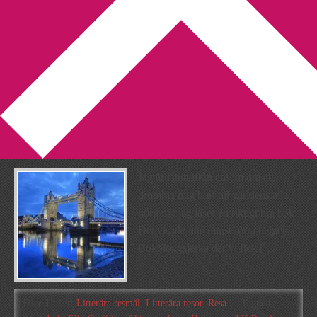
You are here:
Home
/
Archives for Elly Griffiths
Vem mer vill åka på en resa i
litteraturens tecken?
2013-10-14
by
Annika
2 Comments
Jag är långt ifrån ensam om att
drömma mig bort till världens alla
hörn när jag läser en riktigt bra bok.
Det visade inte minst förra helgens
Bokbloggsjerka där vi fick […]
Filed Under:
Litterära resmål
,
Litterära resor
,
Resa
Tagged