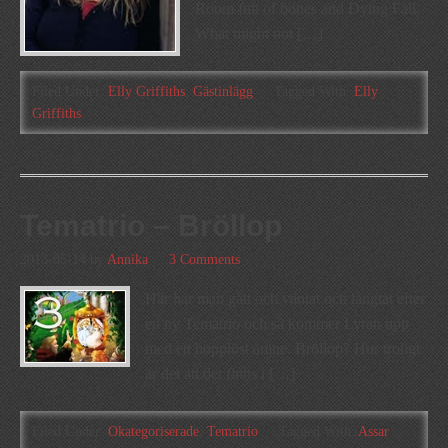
Room full of bones and Dying Fall.
What might not […]
Filed Under:
Elly Griffiths
,
Gästinlägg
Tagged With:
Elly
Griffiths
Tematrio – Bröllop
2013-05-14
by
Annika
3 Comments
Här har man gått och väntat och längtat efter
en ny Tematrio och så kommer Lyran upp
med ett hopplöst ämne. Bröllop? Hur troligt
är det att det finns i […]
Filed Under:
Okategoriserade
,
Tematrio
Tagged With:
Assar