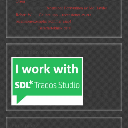
Olsen
Tina Lövgren
om
Recension: Försvunnen av Mo Hayder
Robert W
om
Ge inte upp – recensioner av era
recensionsexemplar kommer asap!
Elizabeth
om
Berättarteknisk detalj
Translation Software
Fin 1 plats!