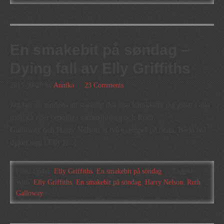
En smakebit på søndag –
Dying fall av Elly Griffiths
2013-09-29
by
Annika
23 Comments
Jag har en tendens att ständigt dra upp karaktärer jag gillar i alla
möjliga eller omöjliga sammanhang och Ruth
Galloway och Harry Nelson är två exempel på detta. Båda två
dyker upp i Elly […]
Filed Under:
Elly Griffiths
,
En smakebit på söndag
Tagged
With:
Elly Griffiths
,
En smakebit på söndag
,
Harry Nelson
,
Ruth
Galloway