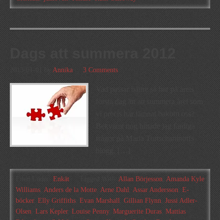
Dags att summera 2012
2013-01-01
by
Annika
3 Comments
Vad passar bättre så här på årets
första dag än att summera året som
vi precis har lämnat bakom oss?
Bekvämt nog hittade jag färdiga
frågor på Maria Turtschaninoffs
blogg, […]
Filed Under:
Enkät
Tagged With:
Allan Börjesson
,
Amanda Kyle
Williams
,
Anders de la Motte
,
Arne Dahl
,
Assar Andersson
,
E-
böcker
,
Elly Griffiths
,
Evan Marshall
,
Gillian Flynn
,
Jussi Adler-
Olsen
,
Lars Kepler
,
Louise Penny
,
Marguerite Duras
,
Mattias