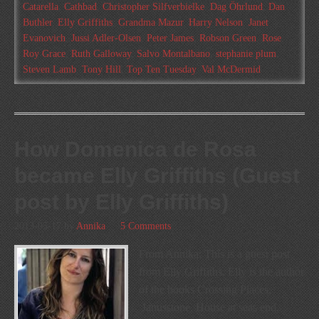
Catarella
,
Cathbad
,
Christopher Silfverbielke
,
Dag Öhrlund
,
Dan
Buthler
,
Elly Griffiths
,
Grandma Mazur
,
Harry Nelson
,
Janet
Evanovich
,
Jussi Adler-Olsen
,
Peter James
,
Robson Green
,
Rose
,
Roy Grace
,
Ruth Galloway
,
Salvo Montalbano
,
stephanie plum
,
Steven Lamb
,
Tony Hill
,
Top Ten Tuesday
,
Val McDermid
How Domenica de Rosa
became Elly Griffiths (Guest
post by Elly Griffiths)
2013-05-17
by
Annika
5 Comments
From Annika: This is a guest post
from Elly Griffiths. Elly is the author
of the books Crossing Places,
Janusstone, House at seas end,