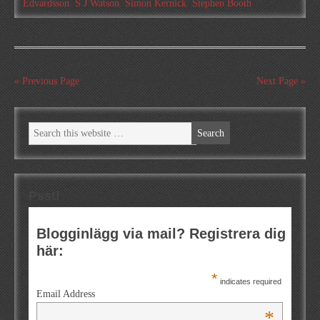
Edvardsson
,
S J Watson
,
Simon Kernick
,
Stephen Booth
« Previous Page
Next Page »
Psst!
Blogginlägg via mail? Registrera dig
här:
*
indicates required
Email Address
*