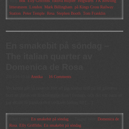
With:
bok
,
Elly Griffiths
,
fiktiva miljöer
,
Hogwarts
,
J K Rowling
,
litteraturen
,
London
,
Mark Billingham
,
på Kings Cross Railway
Station
,
Peter Temple
,
Resa
,
Stephen Booth
,
Tom Franklin
En smakebit på söndag –
The italian quarter av
Domenica de Rosa
2013-10-13
by
Annika
16 Comments
Veckorna går så rasande fort att jag nästan höll på att glömma
bort att publicera Bokbloggsjerkan i fredags, och det var nära att
jag skulle få panikskriva veckans bidrag till […]
Filed Under:
En smakebit på söndag
Tagged With:
Domenica de
Rosa
,
Elly Griffiths
,
En smakebit på söndag