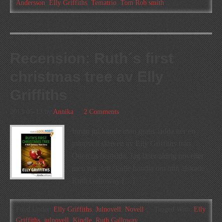
Andersson
,
Elly Griffiths
,
Tematrio
,
Tom Rob smith
Recension: Ruth´s first
christmas tree av Elly
Griffiths
2013-05-13
by
Annika
2 Comments
Innan jul kunde man gratis ladda ner en
julnovell skriven av Elly Griffiths från
Quercus hemsida. Jag läser aldrig noveller
men när den skulle handla om min älskade
Ruth Galloway […]
Filed Under:
Elly Griffiths
,
Julnovell
,
Novell
Tagged With:
Elly
Griffiths
,
julnovell
,
Kindle
,
Ruth Galloway