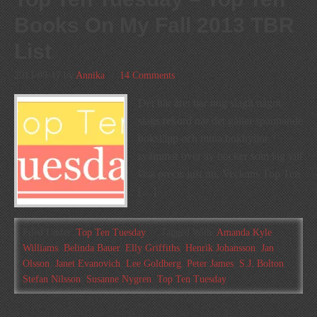
Books On My Fall 2013 TBR
List
2013-09-17
by
Annika
14 Comments
Det här året har nog slagit något
slags rekord när det gäller spännande
boksläpp och mina bokhyllor
svämmar över av böcker som jag vill
läsa precis just nu. Veckans Top Ten
[…]
Filed Under:
Top Ten Tuesday
Tagged With:
Amanda Kyle
Williams
,
Belinda Bauer
,
Elly Griffiths
,
Henrik Johansson
,
Jan
Olsson
,
Janet Evanovich
,
Lee Goldberg
,
Peter James
,
S.J. Bolton
,
Stefan Nilsson
,
Susanne Nygren
,
Top Ten Tuesday