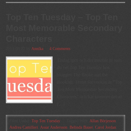
Top Ten Tuesday – Top Ten
Most Memorable Secondary
Characters
2013-08-27
by
Annika
4 Comments
Tisdag igen och det innebär ju som
du vet Top Ten Tuesday hos
bloggen The Broke and the
Bookish. Temat för veckan är ”Top
Ten Most Memorable Secondary
Characters” och här kommer det att
[…]
Filed Under:
Top Ten Tuesday
Tagged With:
Allan Börjesson
,
Andrea Camilleri
,
Assar Andersson
,
Belinda Bauer
,
Carol Jordan
,