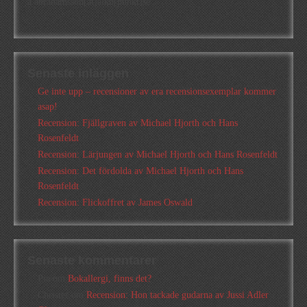
a.abrahamsson[at]alkb[punkt]se
Senaste inläggen
Ge inte upp – recensioner av era recensionsexemplar kommer
asap!
Recension: Fjällgraven av Michael Hjorth och Hans
Rosenfeldt
Recension: Lärjungen av Michael Hjorth och Hans Rosenfeldt
Recension: Det fördolda av Michael Hjorth och Hans
Rosenfeldt
Recension: Flickoffret av James Oswald
Senaste kommentarer
Pia
om
Bokallergi, finns det?
Christer
om
Recension: Hon tackade gudarna av Jussi Adler