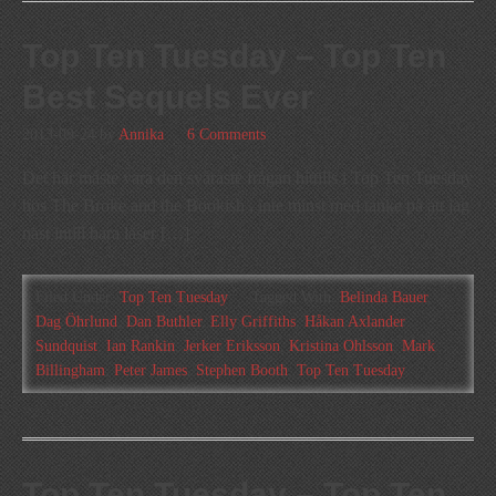
Top Ten Tuesday – Top Ten
Best Sequels Ever
2013-09-24
by
Annika
6 Comments
Det här måste vara den svåraste frågan hittills i Top Ten Tuesday
hos The Broke and the Bookish , inte minst med tanke på att jag
näst intill bara läser […]
Filed Under:
Top Ten Tuesday
Tagged With:
Belinda Bauer
,
Dag Öhrlund
,
Dan Buthler
,
Elly Griffiths
,
Håkan Axlander
Sundquist
,
Ian Rankin
,
Jerker Eriksson
,
Kristina Ohlsson
,
Mark
Billingham
,
Peter James
,
Stephen Booth
,
Top Ten Tuesday
Top Ten Tuesday – Top Ten