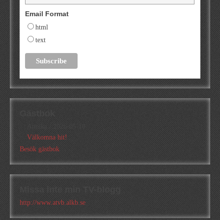
Email Format
html
text
Gästbok
Annika
/
2026-05-10
Välkomna hit!
Besök gästbok
Missa inte min TV-blogg
http://www.atvb.alkb.se