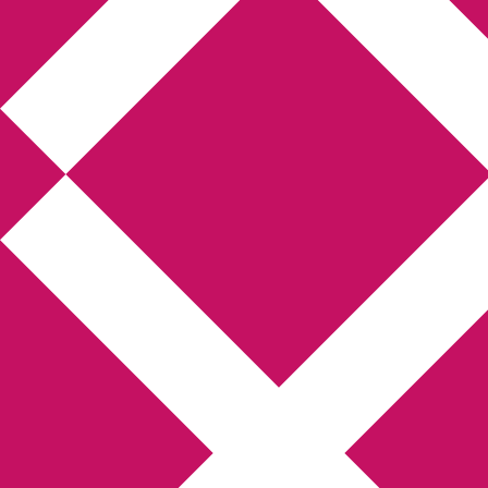
Annikas litteratur-
och kulturblogg
Deckare, kriminalromaner, thrillers
Hem
Boktolva
Författarfemman
Kontakt
Om
Webbshop Amazon
Gästinlägg
Bokbloggsjerka
Bloggmaraton
Deckare
Kriminalroman
Utskriftscentralen
Min tv-blogg