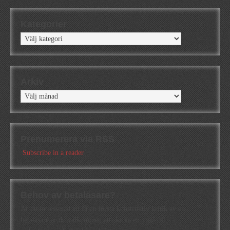
Kategorier
Kategorier
Arkiv
Arkiv
Prenumerera via RSS
Subscribe in a reader
Behov av betaläsare?
Är du intresserad att få en första konstruktiv kritik av en
betaläsare är du välkommen att skicka ett mail till