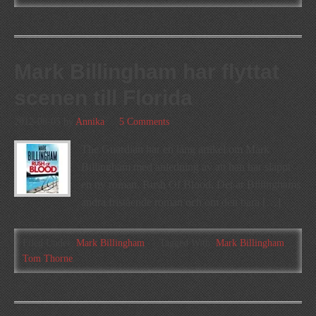
Mark Billingham har flyttat
scenen till Florida
2012-08-05
by
Annika
5 Comments
The Guardian har en lång artikel om Mark
Billingham med anledning av att han har släppt
en ny roman, Rush Of Blood. Det är Billinghams
andra fristående roman och om den bara […]
Filed Under:
Mark Billingham
Tagged With:
Mark Billingham
,
Tom Thorne