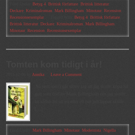
Filed Under:
Betyg 4
,
Brittisk författare
,
Brittisk litteratur
,
Deckare
,
Kriminalroman
,
Mark Billingham
,
Minotaur
,
Recension
,
Recensionsexemplar
Tagged With:
Betyg 4
,
Brittisk författare
,
Brittisk litteratur
,
Deckare
,
Kriminalroman
,
Mark Billingham
,
Minotaur
,
Recension
,
Recensionsexemplar
Tomten kom tidigt i år!
2011-12-06
by
Annika
Leave a Comment
Så sent som i går skrev jag att jag skulle köpa Så
gott som död av Mark Billingham om jag skulle
ha sådan tur att ett eller ett par julklappar skulle
[…]
Filed Under:
Mark Billingham
,
Minotaur
,
Modernista
,
Nigella