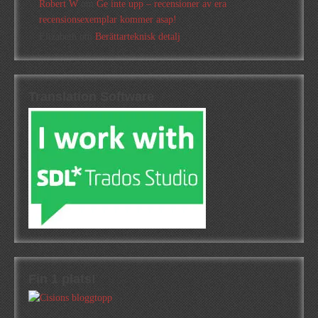
Robert W
om
Ge inte upp – recensioner av era
recensionsexemplar kommer asap!
Elizabeth
om
Berättarteknisk detalj
Translation Software
Fin 1 plats!