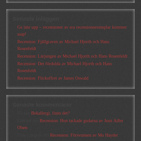
Senaste inläggen
Ge inte upp – recensioner av era recensionsexemplar kommer
asap!
Recension: Fjällgraven av Michael Hjorth och Hans
Rosenfeldt
Recension: Lärjungen av Michael Hjorth och Hans Rosenfeldt
Recension: Det fördolda av Michael Hjorth och Hans
Rosenfeldt
Recension: Flickoffret av James Oswald
Senaste kommentarer
Pia
om
Bokallergi, finns det?
Christer
om
Recension: Hon tackade gudarna av Jussi Adler
Olsen
Tina Lövgren
om
Recension: Försvunnen av Mo Hayder