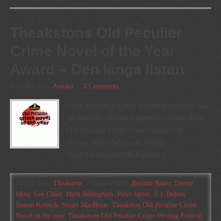
Theakstons Old Peculier
Crime Novel of the Year
Award – Den långa listan
2013-05-10
by
Annika
2 Comments
Varje år följer jag med spänning vem som ska
stå som den slutliga segraren av Theakstons
Old Peculier Crime Novel of the Year
Award. Priset delas som vanligt
ut på Theakstons Old Peculier […]
Filed Under:
Theakston
Tagged With:
Belinda Bauer
,
Denise
Mina
,
Lee Child
,
Mark Billingham
,
Peter James
,
S.J. Bolton
,
Simon Kernick
,
Stuart MacBride
,
Theakston Old Peculier Crime
Novel of the year
,
Theakstons Old Peculier Crime Writing Festival