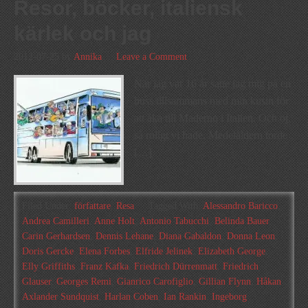
Resor, böcker, italiensk
kärlek och jag
2012-07-25
by
Annika
Leave a Comment
När jag var 16 år satte jag mig på en
buss tillsammans med min kusin för
att åka till Maderno i Italien. Och oj,
så roligt vi hade. Medelåldern torde
[…]
Filed Under:
författare
,
Resa
Tagged With:
Alessandro Baricco
,
Andrea Camilleri
,
Anne Holt
,
Antonio Tabucchi
,
Belinda Bauer
,
Carin Gerhardsen
,
Dennis Lehane
,
Diana Gabaldon
,
Donna Leon
,
Doris Gercke
,
Elena Forbes
,
Elfride Jelinek
,
Elizabeth George
,
Elly Griffiths
,
Franz Kafka
,
Friedrich Dürrenmatt
,
Friedrich
Glauser
,
Georges Remi
,
Gianrico Carofiglio
,
Gillian Flynn
,
Håkan
Axlander Sundquist
,
Harlan Coben
,
Ian Rankin
,
Ingeborg