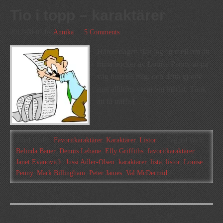
Tio i topp – karaktärer
2012-08-02
by
Annika
5 Comments
Häromdagen fick jag ett mejl om att
mina böcker av Louise Penny är på
väg hem till mig, och detta gjorde
mig alldeles varm om hjärtat. Tänk
att få träffa […]
Filed Under:
Favoritkaraktärer
,
Karaktärer
,
Listor
Tagged With:
Belinda Bauer
,
Dennis Lehane
,
Elly Griffiths
,
favoritkaraktärer
,
Janet Evanovich
,
Jussi Adler-Olsen
,
karaktärer
,
lista
,
listor
,
Louise
Penny
,
Mark Billingham
,
Peter James
,
Val McDermid