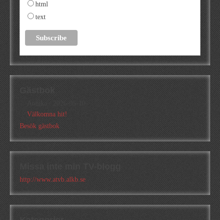
html
text
Gästbok
Annika
/
2026-05-10
Välkomna hit!
Besök gästbok
Missa inte min TV-blogg
http://www.atvb.alkb.se