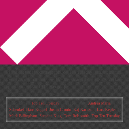
You are here:
Home
/
Archives for Mark Billingham
Top Ten Tuesday –
skrämmande böcker
2013-07-02
by
Annika
3 Comments
Så var det tisdag och dags för Top Ten Tuesday igen, ett meme
som styrs med järnhand av The Broke and the Bookish. Veckans
uppgift är att lista 10 böcker […]
Filed Under:
Top Ten Tuesday
Tagged With:
Andrea Maria
Schenkel
,
Hans Koppel
,
Justin Cronin
,
Kaj Karlsson
,
Lars Kepler
,
Mark Billingham
,
Stephen King
,
Tom Rob smith
,
Top Ten Tuesday