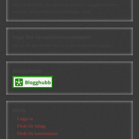
Högst oväntat tog jag hem första platsen i kategorin Cisions
topplista över svenska litteraturbloggar. Kul!
Inga fler recensionsexemplar!
Jag tar för närvarande inte emot fler recensionsexemplar!
Blogghubb
Meta
Logga in
Flöde för inlägg
Flöde för kommentarer