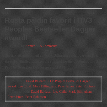
Rösta på din favorit i ITV3
Peoples Bestseller Dagger
award!
2011-09-29
by
Annika
5 Comments
Jag fick ett gulligt mejl av Mark Billingham i dag där han bl.a.
skrev I’m thrilled to be on the shortlist for the upcoming ITV3
Peoples Bestseller Dagger award. This […]
Filed Under:
David Baldacci
,
ITV Peoples Bestseller Dagger
award
,
Lee Child
,
Mark Billingham
,
Peter James
,
Peter Robinson
Tagged With:
David Baldacci
,
Lee Child
,
Mark Billingham
,
Peter James
,
Peter Robinson