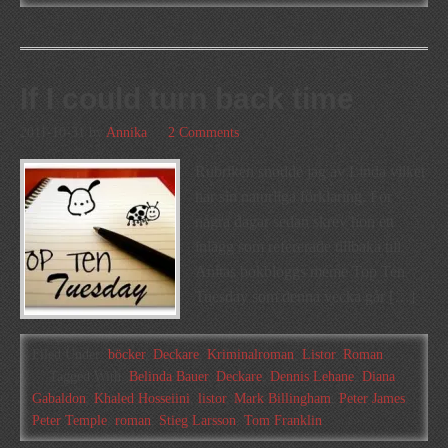
If I could turn back time
2011-10-31
by
Annika
2 Comments
Rubriken snodde jag av Linda vilket
har sin naturliga förklaring. För
några dagar sedan skrev hon ett
inlägg som refererade tillbaka till
Anitas bokbloggs méme Top Ten
Tuesday som denna vecka går […]
Filed Under:
böcker
,
Deckare
,
Kriminalroman
,
Listor
,
Roman
Tagged With:
Belinda Bauer
,
Deckare
,
Dennis Lehane
,
Diana
Gabaldon
,
Khaled Hosseiini
,
listor
,
Mark Billingham
,
Peter James
,
Peter Temple
,
roman
,
Stieg Larsson
,
Tom Franklin