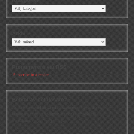
Kategorier
Kategorier
Arkiv
Arkiv
Prenumerera via RSS
Subscribe in a reader
Behov av betaläsare?
Är du intresserad att få en första konstruktiv kritik av en
betaläsare är du välkommen att skicka ett mail till
a.abrahamsson[at]alkb[punkt]se