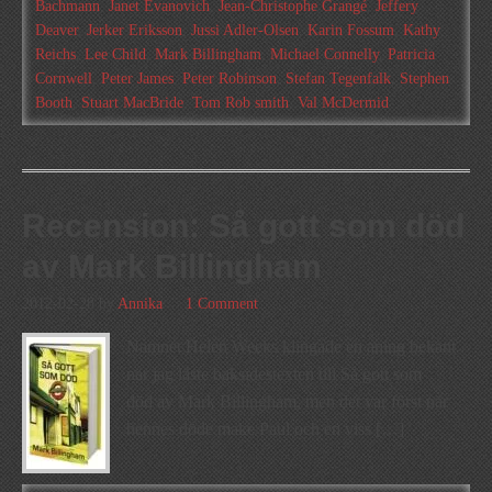
Bachmann
,
Janet Evanovich
,
Jean-Christophe Grangé
,
Jeffery
Deaver
,
Jerker Eriksson
,
Jussi Adler-Olsen
,
Karin Fossum
,
Kathy
Reichs
,
Lee Child
,
Mark Billingham
,
Michael Connelly
,
Patricia
Cornwell
,
Peter James
,
Peter Robinson
,
Stefan Tegenfalk
,
Stephen
Booth
,
Stuart MacBride
,
Tom Rob smith
,
Val McDermid
Recension: Så gott som död
av Mark Billingham
2012-02-28
by
Annika
1 Comment
Namnet Helen Weeks klingade en aning bekant
när jag läste baksidestexten till Så gott som
död av Mark Billingham, men det var först när
hennes döde make Paul och en viss […]