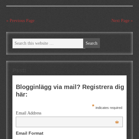
« Previous Page
Next Page »
Psst!
Blogginlägg via mail? Registrera dig
här:
*
indicates required
Email Address
*
Email Format