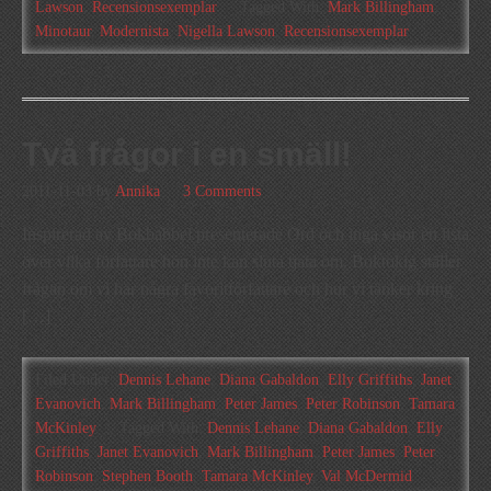
Lawson
,
Recensionsexemplar
Tagged With:
Mark Billingham
,
Minotaur
,
Modernista
,
Nigella Lawson
,
Recensionsexemplar
Två frågor i en smäll!
2011-11-03
by
Annika
3 Comments
Inspirerad av Bokbabbel presenterade Ord och inga visor en lista
över vilka författare hon inte kan sluta tjata om. Boktokig ställer
frågan om vi har några favoritförfattare och hur vi tänker kring
[…]
Filed Under:
Dennis Lehane
,
Diana Gabaldon
,
Elly Griffiths
,
Janet
Evanovich
,
Mark Billingham
,
Peter James
,
Peter Robinson
,
Tamara
McKinley
Tagged With:
Dennis Lehane
,
Diana Gabaldon
,
Elly
Griffiths
,
Janet Evanovich
,
Mark Billingham
,
Peter James
,
Peter
Robinson
,
Stephen Booth
,
Tamara McKinley
,
Val McDermid