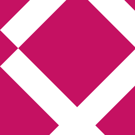
Annikas litteratur-
och kulturblogg
Deckare, kriminalromaner, thrillers
Hem
Boktolva
Författarfemman
Kontakt
Om
Webbshop Amazon
Gästinlägg
Bokbloggsjerka
Bloggmaraton
Deckare
Kriminalroman
Utskriftscentralen
Min tv-blogg