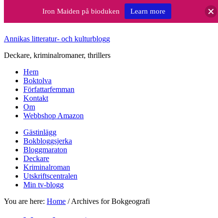
Iron Maiden på bioduken
Learn more
Annikas litteratur- och kulturblogg
Deckare, kriminalromaner, thrillers
Hem
Boktolva
Författarfemman
Kontakt
Om
Webbshop Amazon
Gästinlägg
Bokbloggsjerka
Bloggmaraton
Deckare
Kriminalroman
Utskriftscentralen
Min tv-blogg
You are here:
Home
/
Archives for Bokgeografi