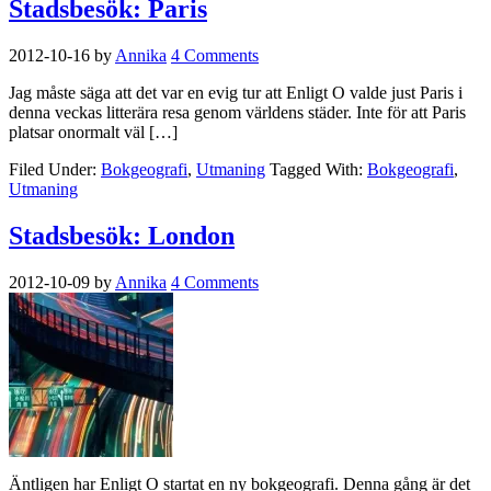
Stadsbesök: Paris
2012-10-16
by
Annika
4 Comments
Jag måste säga att det var en evig tur att Enligt O valde just Paris i
denna veckas litterära resa genom världens städer. Inte för att Paris
platsar onormalt väl […]
Filed Under:
Bokgeografi
,
Utmaning
Tagged With:
Bokgeografi
,
Utmaning
Stadsbesök: London
2012-10-09
by
Annika
4 Comments
Äntligen har Enligt O startat en ny bokgeografi. Denna gång är det