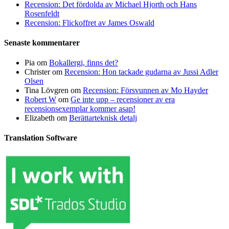
Recension: Det fördolda av Michael Hjorth och Hans
Rosenfeldt
Recension: Flickoffret av James Oswald
Senaste kommentarer
Pia
om
Bokallergi, finns det?
Christer
om
Recension: Hon tackade gudarna av Jussi Adler
Olsen
Tina Lövgren
om
Recension: Försvunnen av Mo Hayder
Robert W
om
Ge inte upp – recensioner av era
recensionsexemplar kommer asap!
Elizabeth
om
Berättarteknisk detalj
Translation Software