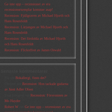
Ge inte upp – recensioner av era
recensionsexemplar kommer asap!
Recension: Fjällgraven av Michael Hjorth och
Hans Rosenfeldt
Recension: Lärjungen av Michael Hjorth och
Hans Rosenfeldt
Recension: Det fördolda av Michael Hjorth
och Hans Rosenfeldt
Recension: Flickoffret av James Oswald
Senaste kommentarer
Pia
om
Bokallergi, finns det?
Christer
om
Recension: Hon tackade gudarna
av Jussi Adler Olsen
Tina Lövgren
om
Recension: Försvunnen av
Mo Hayder
Robert W
om
Ge inte upp – recensioner av era