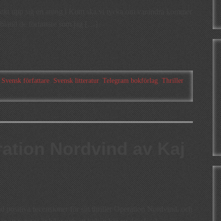
kt upp sig en aning i Kom ska vi tycka om varandra kommer
n bland de författare som jag […]
,
Svensk författare
,
Svensk litteratur
,
Telegram bokförlag
,
Thriller
ation Nordvind av Kaj
d positiva recensioner för sin thriller Operation Nordvind, och