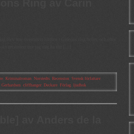
ons Ring av Carin
ag blev inte överdrivet förtjust i Gideons ring heller, och efter
oks recension tror jag mig ha fått […]
re
,
Kriminalroman
,
Norstedts
,
Recension
,
Svensk författare
,
n Gerhardsen
,
cliffhanger
,
Deckare
,
Förlag
,
ljudbok
ble] av Anders de la