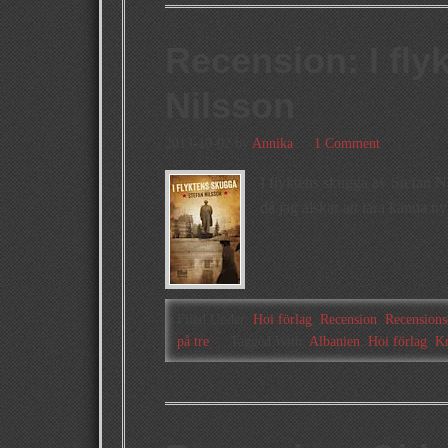
Recension: I fly
Nilsson
2013-10-02
by
Annika
1 Comment
I flyktens skugga av Stefan Ni
då jag älskar att lära känna n
Filed Under:
Hoi förlag
,
Recension
,
Recensions
på tre
Tagged With:
Albanien
,
Hoi förlag
,
Kr