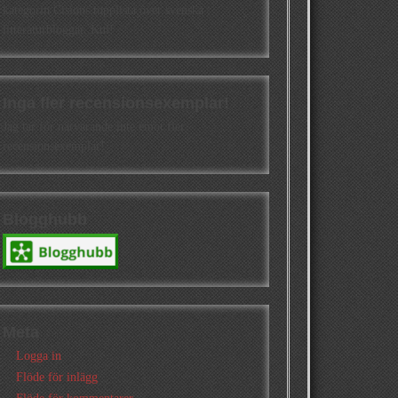
kategorin Cisions topplista över svenska
litteraturbloggar. Kul!
Inga fler recensionsexemplar!
Jag tar för närvarande inte emot fler
recensionsexemplar!
Blogghubb
Meta
Logga in
Flöde för inlägg