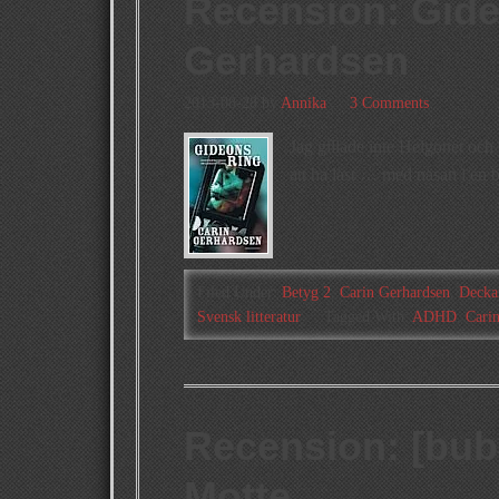
Recension: Gide
Gerhardsen
2013-08-28
by
Annika
3 Comments
Jag gillade inte Helgonet och j
att ha läst … med näsan i en b
Filed Under:
Betyg 2
,
Carin Gerhardsen
,
Decka
Svensk litteratur
Tagged With:
ADHD
,
Cari
Recension: [bub
Motte