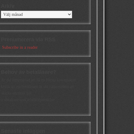
Arkiv
Arkiv
Prenumerera via RSS
Subscribe in a reader
Behov av betaläsare?
Är du intresserad att få en första konstruktiv
kritik av en betaläsare är du välkommen att
skicka ett mail till
a.abrahamsson[at]alkb[punkt]se
Senaste inläggen