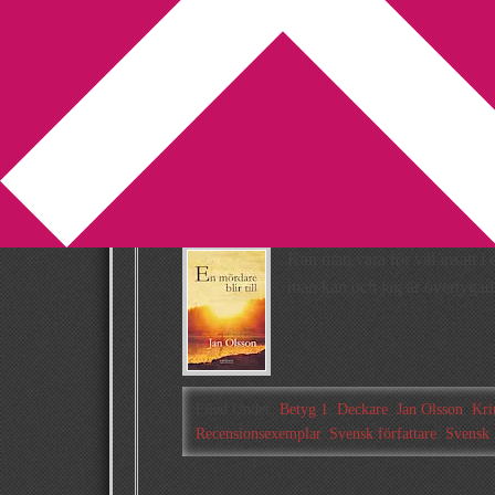
You are here:
Home
/
Archives for Svensk litte
Recension: En mö
Olsson
2013-10-09
by
Annika
2 Comments
Kan man vara för väl insatt i e
man kan och jag är övertygad
Filed Under:
Betyg 1
,
Deckare
,
Jan Olsson
,
Kri
Recensionsexemplar
,
Svensk författare
,
Svensk l