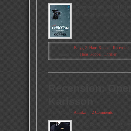
Även om Hans Koppel har ryc
han aldrig att kunna slå sig i
Filed Under:
Betyg 2
,
Hans Koppel
,
Recension
Tagged With:
Hans Koppel
,
Thriller
Recension: Oper
Karlsson
2013-07-25
by
Annika
2 Comments
Kaj Karlsson har fått en mäng