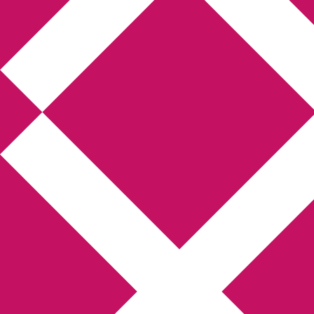
Annikas l
Hem
Boktolva
Författarfemman
Kon
Gästinlägg
Bokbloggsjerka
Bloggmarato