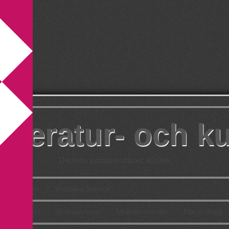
itteratur- och k
Deckare, kriminalromaner, thrillers
takt
Om
Webbshop Amazon
n
Deckare
Kriminalroman
Utskriftscentralen
Min tv-blogg