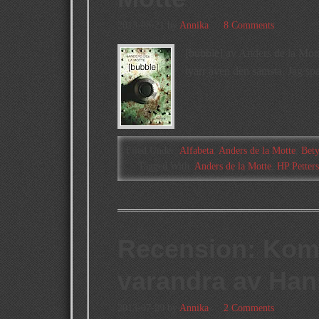
2013-08-21
by
Annika
8 Comments
[bubble] av Anders de la Mott
tyärr även den sämsta. Jag sp
Filed Under:
Alfabeta
,
Anders de la Motte
,
Bet
Tagged With:
Anders de la Motte
,
HP Petter
Recension: Kom 
varandra av Han
2013-07-29
by
Annika
2 Comments