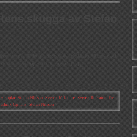
ktens skugga av Stefan
lsson tar oss till det för mig outforskade landet Albanien, och
ya kulturer hade jag sett fram emot ett […]
exemplar
,
Stefan Nilsson
,
Svensk författare
,
Svensk litteratur
,
Tre
eshnik Gjinalis
,
Stefan Nilsson