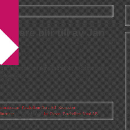
ratur
rdare blir till av Jan
tt ämne för att kunna skriva en bra bok? Ja, det tror jag att
 om att det […]
minalroman
,
Parabellum Nord AB
,
Recension
,
itteratur
Tagged With:
Jan Olsson
,
Parabellum Nord AB