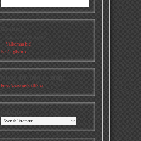
Gästbok
Annika
/
2026-05-10
Välkomna hit!
Besök gästbok
Missa inte min TV-blogg
http://www.atvb.alkb.se
Kategorier
Kategorier