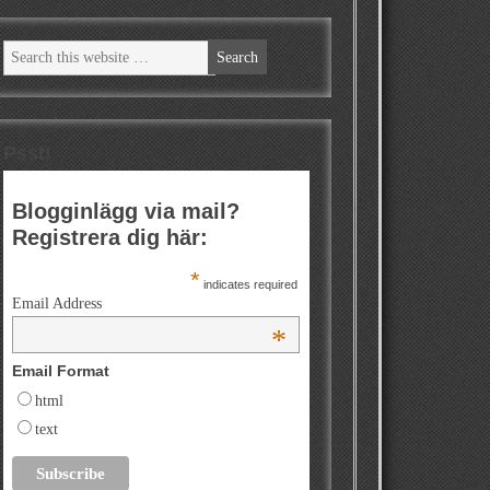
Psst!
Blogginlägg via mail?
Registrera dig här:
*
indicates required
Email Address
*
Email Format
html
text