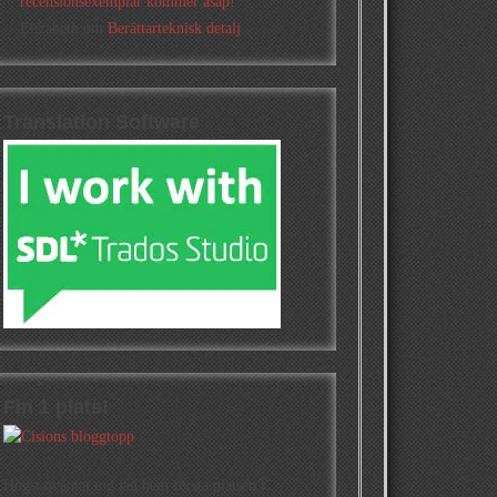
recensionsexemplar kommer asap!
Elizabeth
om
Berättarteknisk detalj
Translation Software
Fin 1 plats!
Högst oväntat tog jag hem första platsen i