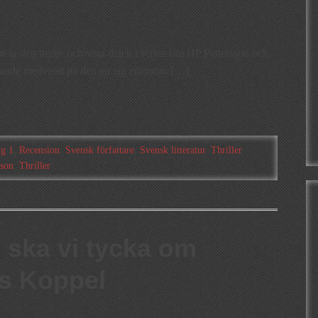
e är den tredje och sista delen i serien om HP Pettersson och
arade medvetet på den ett tag eftersom […]
yg 1
,
Recension
,
Svensk författare
,
Svensk litteratur
,
Thriller
sson
,
Thriller
ska vi tycka om
s Koppel