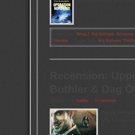
ett återkommande tema i dem ä
Filed Under:
Betyg 2
,
Kaj Karlsson
,
Recension
litteratur
Tagged With:
Kaj Karlsson
,
Thrille
Recension: Upp
Buthler & Dag Ö
2013-05-25
by
Annika
3 Comments
Jag går verkligen
vilja ha en psyko