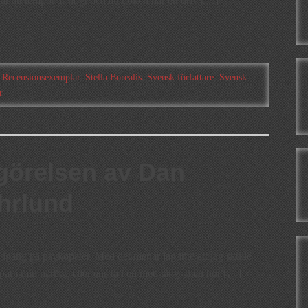
r att tempot är högt och att boken har ett driv […]
,
Recensionsexemplar
,
Stella Borealis
,
Svensk författare
,
Svensk
r
görelsen av Dan
hrlund
 igång på psykopater. Med det menar jag inte att jag skulle
pat i min närhet, eller ens ta i en med tång, men hur […]